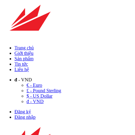
Trang chủ
Giới thiệu
Sản phẩm
Tin tức
Liên hệ
đ
- VND
€ - Euro
£ - Pound Sterling
$ - US Dollar
đ - VND
Đăng ký
Đăng nhập