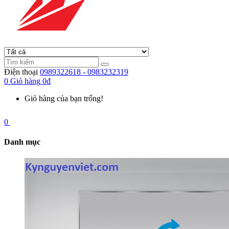
Điện thoại
0989322618 - 0983232319
0
Giỏ hàng
0đ
Giỏ hàng của bạn trống!
0
Danh mục