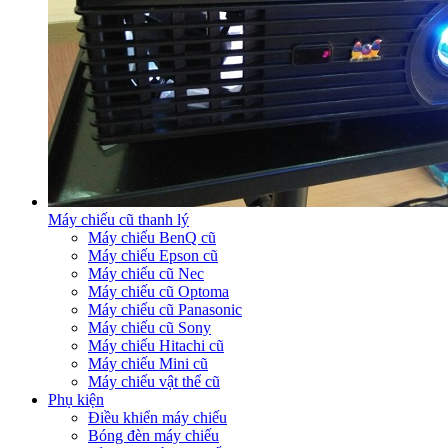
Máy chiếu cũ thanh lý
Máy chiếu BenQ cũ
Máy chiếu Epson cũ
Máy chiếu cũ Nec
Máy chiếu cũ Optoma
Máy chiếu cũ Panasonic
Máy chiếu cũ Sony
Máy chiếu Hitachi cũ
Máy chiếu Mini cũ
Máy chiếu vật thể cũ
Phụ kiện
Điều khiển máy chiếu
Bóng đèn máy chiếu