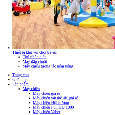
Thiết bị khu vui chơi trẻ em
Thú nhún điện
Máy đập chuột
Máy chiếu tương tác ném bóng
Trang chủ
Giới thiệu
Sản phẩm
Máy chiếu
Máy chiếu giá rẻ
Máy chiếu vật thể 4K giá rẻ
Máy chiếu Hội trường
Máy chiếu Full HD 1080
Máy chiếu Yaber