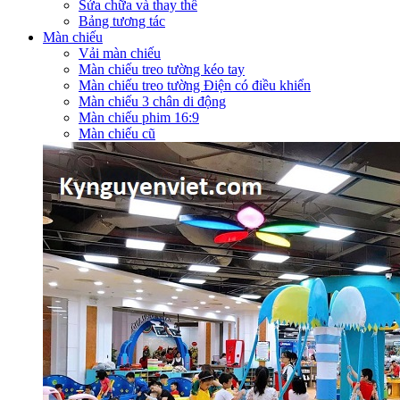
Sửa chữa và thay thế
Bảng tương tác
Màn chiếu
Vải màn chiếu
Màn chiếu treo tường kéo tay
Màn chiếu treo tường Điện có điều khiển
Màn chiếu 3 chân di động
Màn chiếu phim 16:9
Màn chiếu cũ