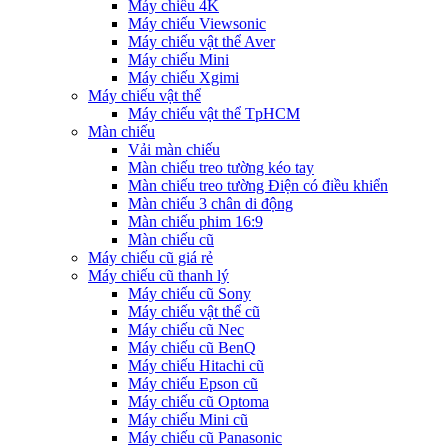
Máy chiếu 4K
Máy chiếu Viewsonic
Máy chiếu vật thể Aver
Máy chiếu Mini
Máy chiếu Xgimi
Máy chiếu vật thể
Máy chiếu vật thể TpHCM
Màn chiếu
Vải màn chiếu
Màn chiếu treo tường kéo tay
Màn chiếu treo tường Điện có điều khiển
Màn chiếu 3 chân di động
Màn chiếu phim 16:9
Màn chiếu cũ
Máy chiếu cũ giá rẻ
Máy chiếu cũ thanh lý
Máy chiếu cũ Sony
Máy chiếu vật thể cũ
Máy chiếu cũ Nec
Máy chiếu cũ BenQ
Máy chiếu Hitachi cũ
Máy chiếu Epson cũ
Máy chiếu cũ Optoma
Máy chiếu Mini cũ
Máy chiếu cũ Panasonic