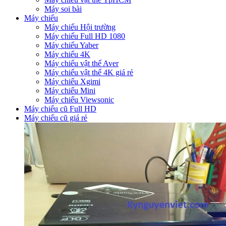
Máy soi bài
Máy chiếu
Máy chiếu Hội trường
Máy chiếu Full HD 1080
Máy chiếu Yaber
Máy chiếu 4K
Máy chiếu vật thể Aver
Máy chiếu vật thể 4K giá rẻ
Máy chiếu Xgimi
Máy chiếu Mini
Máy chiếu Viewsonic
Máy chiếu cũ Full HD
Máy chiếu cũ giá rẻ