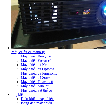
Máy chiếu cũ thanh lý
Máy chiếu BenQ cũ
Máy chiếu Epson cũ
Máy chiếu cũ Nec
Máy chiếu cũ Optoma
Máy chiếu cũ Panasonic
Máy chiếu cũ Sony
Máy chiếu Hitachi cũ
Máy chiếu Mini cũ
Máy chiếu vật thể cũ
Phụ kiện
Điều khiển máy chiếu
Bóng đèn máy chiếu