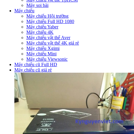
Máy soi bài
Máy chiếu
Máy chiếu Hội trường
Máy chiếu Full HD 1080
Máy chiếu Yaber
Máy chiếu 4K
Máy chiếu vật thể Aver
Máy chiếu vật thể 4K giá rẻ
Máy chiếu Xgimi
Máy chiếu Mini
Máy chiếu Viewsonic
Máy chiếu cũ Full HD
Máy chiếu cũ giá rẻ