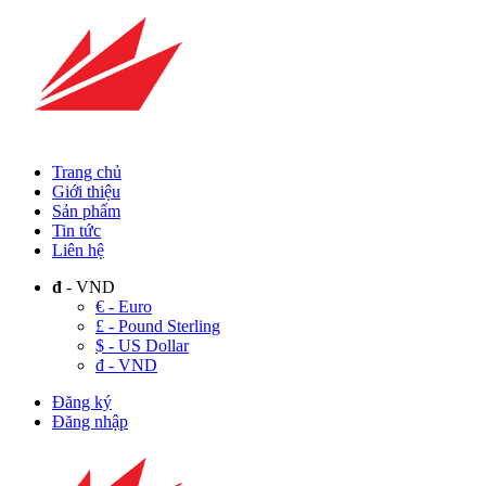
Trang chủ
Giới thiệu
Sản phẩm
Tin tức
Liên hệ
đ
- VND
€ - Euro
£ - Pound Sterling
$ - US Dollar
đ - VND
Đăng ký
Đăng nhập