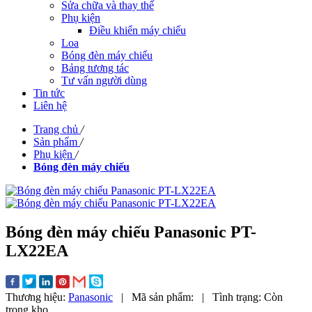
Sửa chữa và thay thế
Phụ kiện
Điều khiển máy chiếu
Loa
Bóng đèn máy chiếu
Bảng tương tác
Tư vấn người dùng
Tin tức
Liên hệ
Trang chủ
/
Sản phẩm
/
Phụ kiện
/
Bóng đèn máy chiếu
Bóng đèn máy chiếu Panasonic PT-
LX22EA
Thương hiệu:
Panasonic
|
Mã sản phẩm:
|
Tình trạng:
Còn
trong kho