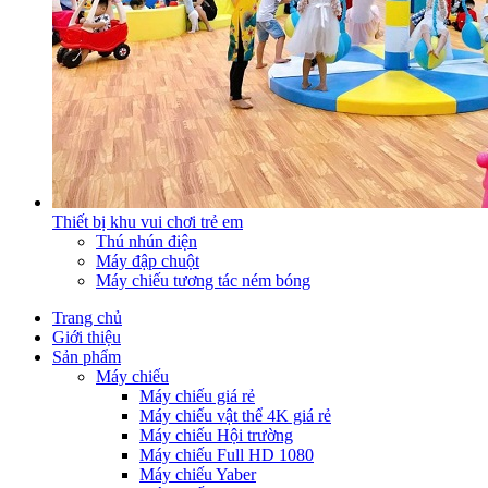
Thiết bị khu vui chơi trẻ em
Thú nhún điện
Máy đập chuột
Máy chiếu tương tác ném bóng
Trang chủ
Giới thiệu
Sản phẩm
Máy chiếu
Máy chiếu giá rẻ
Máy chiếu vật thể 4K giá rẻ
Máy chiếu Hội trường
Máy chiếu Full HD 1080
Máy chiếu Yaber