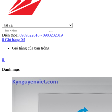
Điện thoại
0989322618 - 0983232319
0
Giỏ hàng
0đ
Giỏ hàng của bạn trống!
0
Danh mục