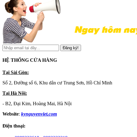
Đăng ký!
HỆ THỐNG CỬA HÀNG
Tại Sài Gòn:
Số 2, Đường số 6, Khu dân cư Trung Sơn, Hồ Chí Minh
Tại Hà Nội:
- B2, Đại Kim, Hoàng Mai, Hà Nội
Website
:
kynguyenviet.com
Điện thoại: