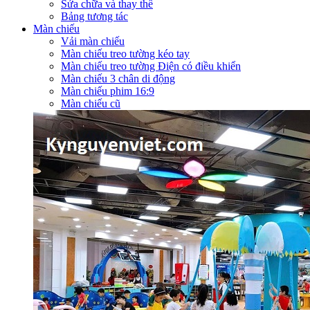
Sửa chữa và thay thế
Bảng tương tác
Màn chiếu
Vải màn chiếu
Màn chiếu treo tường kéo tay
Màn chiếu treo tường Điện có điều khiển
Màn chiếu 3 chân di động
Màn chiếu phim 16:9
Màn chiếu cũ