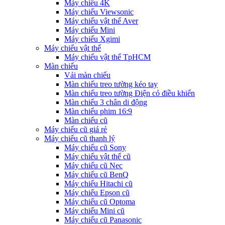
Máy chiếu 4K
Máy chiếu Viewsonic
Máy chiếu vật thể Aver
Máy chiếu Mini
Máy chiếu Xgimi
Máy chiếu vật thể
Máy chiếu vật thể TpHCM
Màn chiếu
Vải màn chiếu
Màn chiếu treo tường kéo tay
Màn chiếu treo tường Điện có điều khiển
Màn chiếu 3 chân di động
Màn chiếu phim 16:9
Màn chiếu cũ
Máy chiếu cũ giá rẻ
Máy chiếu cũ thanh lý
Máy chiếu cũ Sony
Máy chiếu vật thể cũ
Máy chiếu cũ Nec
Máy chiếu cũ BenQ
Máy chiếu Hitachi cũ
Máy chiếu Epson cũ
Máy chiếu cũ Optoma
Máy chiếu Mini cũ
Máy chiếu cũ Panasonic