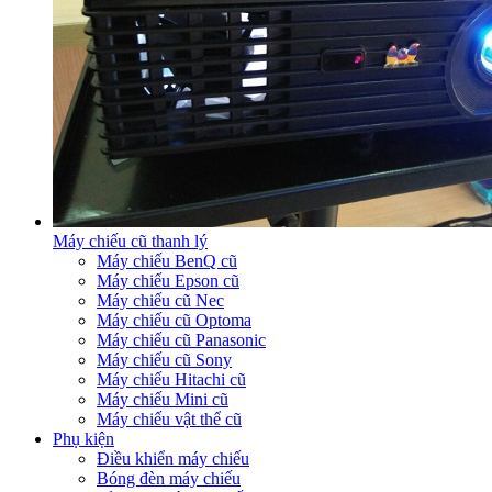
Máy chiếu cũ thanh lý
Máy chiếu BenQ cũ
Máy chiếu Epson cũ
Máy chiếu cũ Nec
Máy chiếu cũ Optoma
Máy chiếu cũ Panasonic
Máy chiếu cũ Sony
Máy chiếu Hitachi cũ
Máy chiếu Mini cũ
Máy chiếu vật thể cũ
Phụ kiện
Điều khiển máy chiếu
Bóng đèn máy chiếu