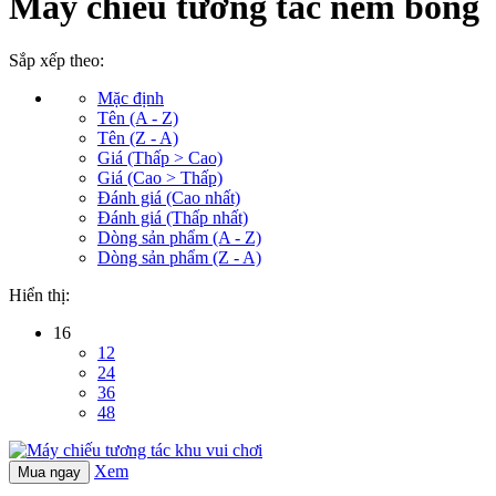
Máy chiếu tương tác ném bóng
Sắp xếp theo:
Mặc định
Tên (A - Z)
Tên (Z - A)
Giá (Thấp > Cao)
Giá (Cao > Thấp)
Đánh giá (Cao nhất)
Đánh giá (Thấp nhất)
Dòng sản phẩm (A - Z)
Dòng sản phẩm (Z - A)
Hiển thị:
16
12
24
36
48
Xem
Mua ngay