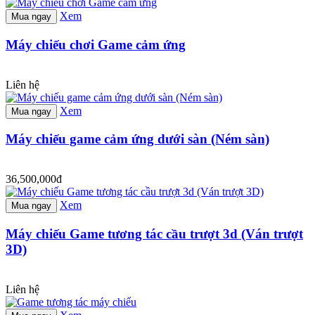
Xem
Mua ngay
Máy chiếu chơi Game cảm ứng
Liên hệ
Xem
Mua ngay
Máy chiếu game cảm ứng dưới sàn (Ném sàn)
36,500,000đ
Xem
Mua ngay
Máy chiếu Game tương tác cầu trượt 3d (Ván trượt
3D)
Liên hệ