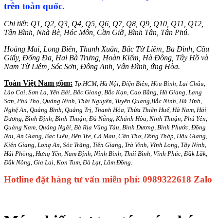
trên toàn quốc.
Chi tiết:
Q1, Q2, Q3, Q4, Q5, Q6, Q7, Q8, Q9, Q10, Q11, Q12,
Tân Bình, Nhà Bè, Hóc Môn, Cần Giờ, Bình Tân, Tân Phú.
Hoàng Mai, Long Biên, Thanh Xuân, Bắc Từ Liêm, Ba Đình, Cầu
Giấy, Đống Đa, Hai Bà Trưng, Hoàn Kiếm, Hà Đông, Tây Hồ và
Nam Từ Liêm, Sóc Sơn, Đông Anh, Vân Đình, ứng Hòa.
Toàn Việt Nam gồm:
Tp.HCM, Hà Nội, Điện Biên, Hòa Bình, Lai Châu,
Lào Cai, Sơn La, Yên Bái, Bắc Giang, Bắc Kạn, Cao Bằng, Hà Giang, Lạng
Sơn, Phú Thọ, Quảng Ninh, Thái Nguyên, Tuyên Quang,Bắc Ninh, Hà Tĩnh,
Nghệ An, Quảng Bình, Quảng Trị, Thanh Hóa, Thừa Thiên Huế, Hà Nam, Hải
Dương, Bình Định, Bình Thuận, Đà Nẵng, Khánh Hòa, Ninh Thuận, Phú Yên,
Quảng Nam, Quảng Ngãi, Bà Rịa Vũng Tàu, Bình Dương, Bình Phước, Đồng
Nai, An Giang, Bạc Liêu, Bến Tre, Cà Mau, Cần Thơ, Đồng Tháp, Hậu Giang,
Kiên Giang, Long An, Sóc Trăng, Tiền Giang, Trà Vinh, Vĩnh Long, Tây Ninh,
Hải Phòng, Hưng Yên, Nam Định, Ninh Bình, Thái Bình, Vĩnh Phúc, Đắk Lắk,
Đắk Nông, Gia Lai, Kon Tum, Đà Lạt, Lâm Đồng.
Hotline đặt hàng tư vấn miễn phí: 0989322618 Zalo