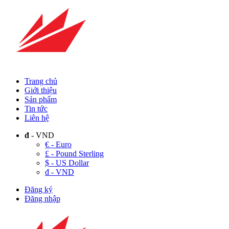
Trang chủ
Giới thiệu
Sản phẩm
Tin tức
Liên hệ
đ
- VND
€ - Euro
£ - Pound Sterling
$ - US Dollar
đ - VND
Đăng ký
Đăng nhập