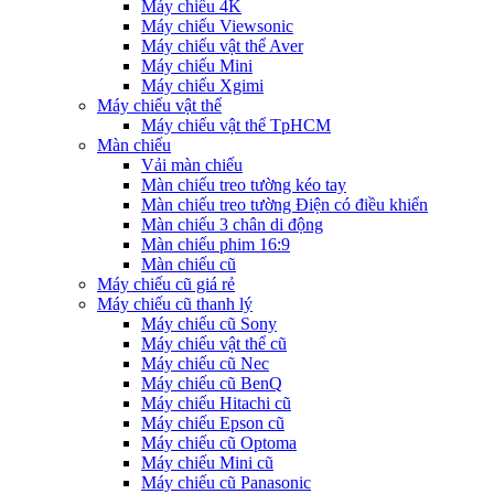
Máy chiếu 4K
Máy chiếu Viewsonic
Máy chiếu vật thể Aver
Máy chiếu Mini
Máy chiếu Xgimi
Máy chiếu vật thể
Máy chiếu vật thể TpHCM
Màn chiếu
Vải màn chiếu
Màn chiếu treo tường kéo tay
Màn chiếu treo tường Điện có điều khiển
Màn chiếu 3 chân di động
Màn chiếu phim 16:9
Màn chiếu cũ
Máy chiếu cũ giá rẻ
Máy chiếu cũ thanh lý
Máy chiếu cũ Sony
Máy chiếu vật thể cũ
Máy chiếu cũ Nec
Máy chiếu cũ BenQ
Máy chiếu Hitachi cũ
Máy chiếu Epson cũ
Máy chiếu cũ Optoma
Máy chiếu Mini cũ
Máy chiếu cũ Panasonic