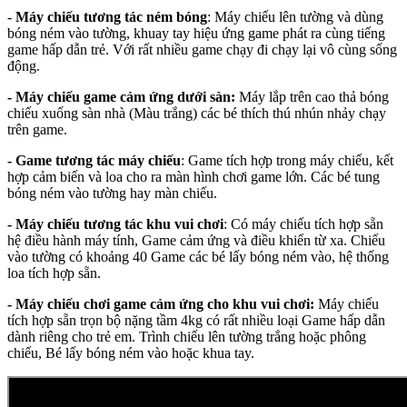
-
Máy chiếu tương tác ném bóng
: Máy chiếu lên tường và dùng
bóng ném vào tường, khuay tay hiệu ứng game phát ra cùng tiếng
game hấp dẫn trẻ. Với rất nhiều game chạy đi chạy lại vô cùng sống
động.
- Máy chiếu game cảm ứng dưới sàn:
Máy lắp trên cao thả bóng
chiếu xuống sàn nhà (Màu trắng) các bé thích thú nhún nhảy chạy
trên game.
- Game tương tác máy chiếu
: Game tích hợp trong máy chiếu, kết
hợp cảm biến và loa cho ra màn hình chơi game lớn. Các bé tung
bóng ném vào tường hay màn chiếu.
- Máy chiếu tương tác khu vui chơi
: Có máy chiếu tích hợp sẵn
hệ điều hành máy tính, Game cảm ứng và điều khiển từ xa. Chiếu
vào tường có khoảng 40 Game các bé lấy bóng ném vào, hệ thống
loa tích hợp sẵn.
- Máy chiếu chơi game cảm ứng cho khu vui chơi:
Máy chiếu
tích hợp sẵn trọn bộ nặng tầm 4kg có rất nhiều loại Game hấp dẫn
dành riêng cho trẻ em. Trình chiếu lên tường trắng hoặc phông
chiếu, Bé lấy bóng ném vào hoặc khua tay.