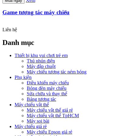
Xem
Mua ngay
Game tương tác máy chiếu
Liên hệ
Danh mục
Thiết bị khu vui chơi trẻ em
Thú nhún điện
Máy đập chuột
Máy chiếu tương tác ném bóng
Phụ kiện
Điều khiển máy chiếu
Bóng đèn máy chiếu
Sửa chữa và thay thế
Bảng tương tác
Máy chiếu vật thể
Máy chiếu vật thể giá rẻ
Máy chiếu vật thể TpHCM
Máy soi bài
Máy chiếu giá rẻ
Máy chiếu Epson giá rẻ