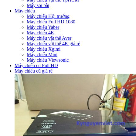
Máy soi bài
Máy chiếu
Máy chiếu Hội trường
Máy chiếu Full HD 1080
Máy chiếu Yaber
Máy chiếu 4K
Máy chiếu vật thể Aver
Máy chiếu vật thể 4K giá rẻ
Máy chiếu Xgimi
Máy chiếu Mini
Máy chiếu Viewsonic
Máy chiếu cũ Full HD
Máy chiếu cũ giá rẻ