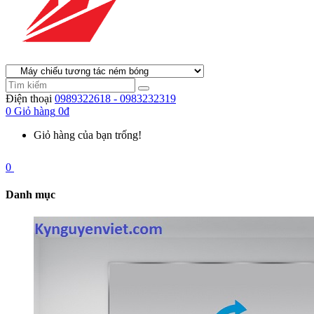
Điện thoại
0989322618 - 0983232319
0
Giỏ hàng
0đ
Giỏ hàng của bạn trống!
0
Danh mục