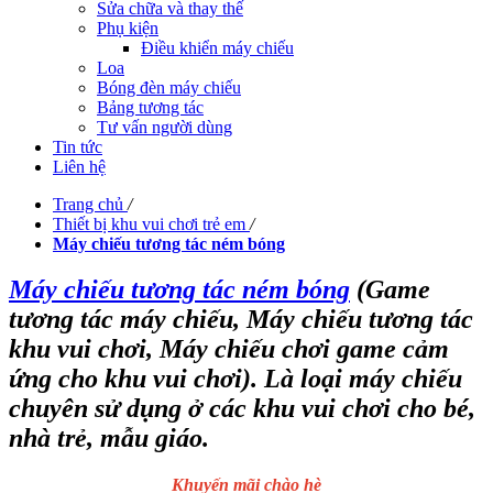
Sửa chữa và thay thế
Phụ kiện
Điều khiển máy chiếu
Loa
Bóng đèn máy chiếu
Bảng tương tác
Tư vấn người dùng
Tin tức
Liên hệ
Trang chủ
/
Thiết bị khu vui chơi trẻ em
/
Máy chiếu tương tác ném bóng
Máy chiếu tương tác ném bóng
(Game
tương tác máy chiếu, Máy chiếu tương tác
khu vui chơi, Máy chiếu chơi game cảm
ứng cho khu vui chơi). Là loại máy chiếu
chuyên sử dụng ở các khu vui chơi cho bé,
nhà trẻ, mẫu giáo.
Khuyến mãi chào hè