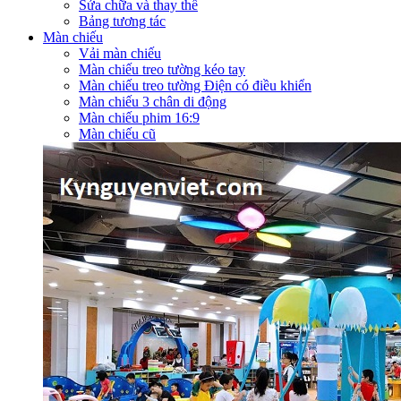
Sửa chữa và thay thế
Bảng tương tác
Màn chiếu
Vải màn chiếu
Màn chiếu treo tường kéo tay
Màn chiếu treo tường Điện có điều khiển
Màn chiếu 3 chân di động
Màn chiếu phim 16:9
Màn chiếu cũ