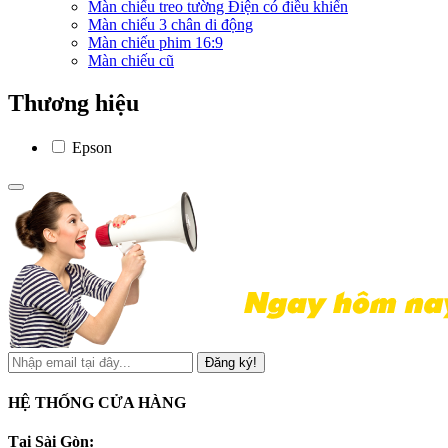
Màn chiếu treo tường Điện có điều khiển
Màn chiếu 3 chân di động
Màn chiếu phim 16:9
Màn chiếu cũ
Thương hiệu
Epson
Đăng ký!
HỆ THỐNG CỬA HÀNG
Tại Sài Gòn: