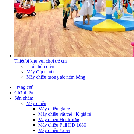
Thiết bị khu vui chơi trẻ em
Thú nhún điện
Máy đập chuột
Máy chiếu tương tác ném bóng
Trang chủ
Giới thiệu
Sản phẩm
Máy chiếu
Máy chiếu giá rẻ
Máy chiếu vật thể 4K giá rẻ
Máy chiếu Hội trường
Máy chiếu Full HD 1080
Máy chiếu Yaber