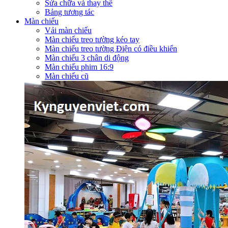
Sửa chữa và thay thế
Bảng tương tác
Màn chiếu
Vải màn chiếu
Màn chiếu treo tường kéo tay
Màn chiếu treo tường Điện có điều khiển
Màn chiếu 3 chân di động
Màn chiếu phim 16:9
Màn chiếu cũ