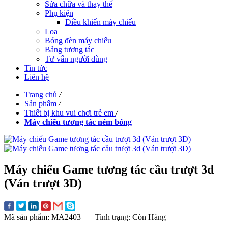
Sửa chữa và thay thế
Phụ kiện
Điều khiển máy chiếu
Loa
Bóng đèn máy chiếu
Bảng tương tác
Tư vấn người dùng
Tin tức
Liên hệ
Trang chủ
/
Sản phẩm
/
Thiết bị khu vui chơi trẻ em
/
Máy chiếu tương tác ném bóng
Máy chiếu Game tương tác cầu trượt 3d
(Ván trượt 3D)
Mã sản phẩm:
MA2403
|
Tình trạng:
Còn Hàng