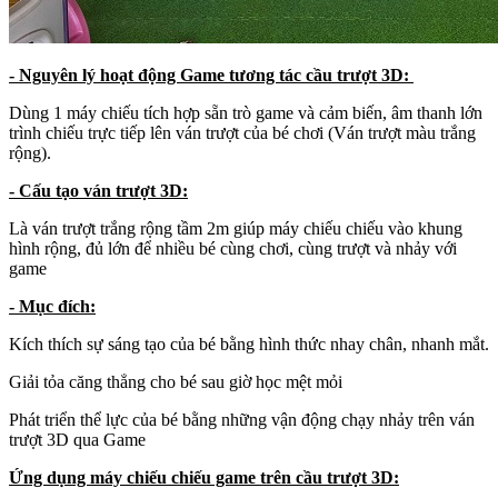
- Nguyên lý hoạt động Game tương tác cầu trượt 3D:
Dùng 1 máy chiếu tích hợp sẵn trò game và cảm biến, âm thanh lớn
trình chiếu trực tiếp lên ván trượt của bé chơi (Ván trượt màu trắng
rộng).
- Cấu tạo ván trượt 3D:
Là ván trượt trắng rộng tầm 2m giúp máy chiếu chiếu vào khung
hình rộng, đủ lớn để nhiều bé cùng chơi, cùng trượt và nhảy với
game
- Mục đích:
Kích thích sự sáng tạo của bé bằng hình thức nhay chân, nhanh mắt.
Giải tỏa căng thẳng cho bé sau giờ học mệt mỏi
Phát triển thể lực của bé bằng những vận động chạy nhảy trên ván
trượt 3D qua Game
Ứng dụng máy chiếu chiếu game trên cầu trượt 3D: