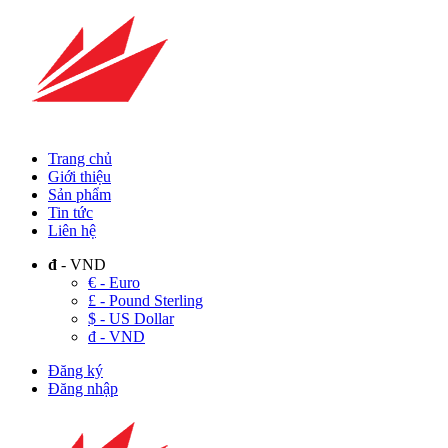
Trang chủ
Giới thiệu
Sản phẩm
Tin tức
Liên hệ
đ
- VND
€ - Euro
£ - Pound Sterling
$ - US Dollar
đ - VND
Đăng ký
Đăng nhập