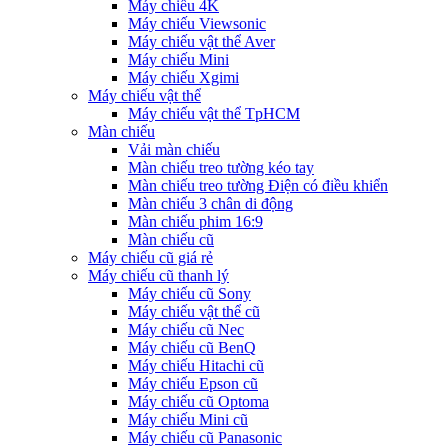
Máy chiếu 4K
Máy chiếu Viewsonic
Máy chiếu vật thể Aver
Máy chiếu Mini
Máy chiếu Xgimi
Máy chiếu vật thể
Máy chiếu vật thể TpHCM
Màn chiếu
Vải màn chiếu
Màn chiếu treo tường kéo tay
Màn chiếu treo tường Điện có điều khiển
Màn chiếu 3 chân di động
Màn chiếu phim 16:9
Màn chiếu cũ
Máy chiếu cũ giá rẻ
Máy chiếu cũ thanh lý
Máy chiếu cũ Sony
Máy chiếu vật thể cũ
Máy chiếu cũ Nec
Máy chiếu cũ BenQ
Máy chiếu Hitachi cũ
Máy chiếu Epson cũ
Máy chiếu cũ Optoma
Máy chiếu Mini cũ
Máy chiếu cũ Panasonic