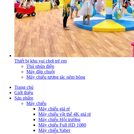
Thiết bị khu vui chơi trẻ em
Thú nhún điện
Máy đập chuột
Máy chiếu tương tác ném bóng
Trang chủ
Giới thiệu
Sản phẩm
Máy chiếu
Máy chiếu giá rẻ
Máy chiếu vật thể 4K giá rẻ
Máy chiếu Hội trường
Máy chiếu Full HD 1080
Máy chiếu Yaber