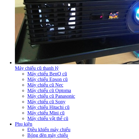
Máy chiếu cũ thanh lý
Máy chiếu BenQ cũ
Máy chiếu Epson cũ
Máy chiếu cũ Nec
Máy chiếu cũ Optoma
Máy chiếu cũ Panasonic
Máy chiếu cũ Sony
Máy chiếu Hitachi cũ
Máy chiếu Mini cũ
Máy chiếu vật thể cũ
Phụ kiện
Điều khiển máy chiếu
Bóng đèn máy chiếu