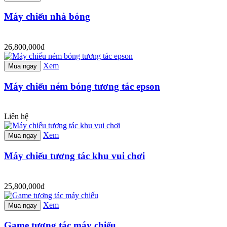
Máy chiếu nhà bóng
26,800,000đ
Xem
Mua ngay
Máy chiếu ném bóng tương tác epson
Liên hệ
Xem
Mua ngay
Máy chiếu tương tác khu vui chơi
25,800,000đ
Xem
Mua ngay
Game tương tác máy chiếu