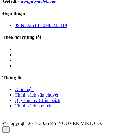
Website
:
kynguyenviet.com
Điện thoại:
0989322618 - 0983232319
Theo dõi chúng tôi
Thông tin
Giới thiệu
Chính sách vận chuyển
Quy định & Chính sách
Chính sách bảo mật
© Copyright 2019-2026 KY NGUYEN VIET. CO.
×