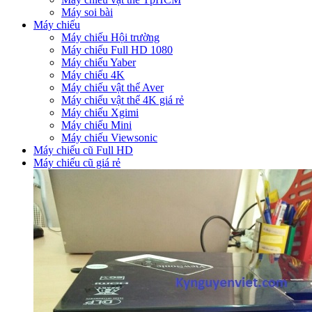
Máy soi bài
Máy chiếu
Máy chiếu Hội trường
Máy chiếu Full HD 1080
Máy chiếu Yaber
Máy chiếu 4K
Máy chiếu vật thể Aver
Máy chiếu vật thể 4K giá rẻ
Máy chiếu Xgimi
Máy chiếu Mini
Máy chiếu Viewsonic
Máy chiếu cũ Full HD
Máy chiếu cũ giá rẻ