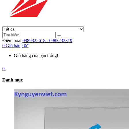
Điện thoại
0989322618 - 0983232319
0
Giỏ hàng
0đ
Giỏ hàng của bạn trống!
0
Danh mục