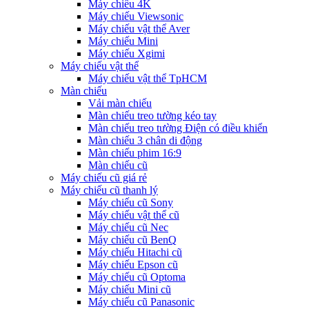
Máy chiếu 4K
Máy chiếu Viewsonic
Máy chiếu vật thể Aver
Máy chiếu Mini
Máy chiếu Xgimi
Máy chiếu vật thể
Máy chiếu vật thể TpHCM
Màn chiếu
Vải màn chiếu
Màn chiếu treo tường kéo tay
Màn chiếu treo tường Điện có điều khiển
Màn chiếu 3 chân di động
Màn chiếu phim 16:9
Màn chiếu cũ
Máy chiếu cũ giá rẻ
Máy chiếu cũ thanh lý
Máy chiếu cũ Sony
Máy chiếu vật thể cũ
Máy chiếu cũ Nec
Máy chiếu cũ BenQ
Máy chiếu Hitachi cũ
Máy chiếu Epson cũ
Máy chiếu cũ Optoma
Máy chiếu Mini cũ
Máy chiếu cũ Panasonic