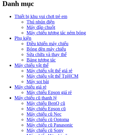
Danh mục
Thiết bị khu vui chơi trẻ em
Thú nhún điện
Máy đập chuột
Máy chiếu tương tác ném bóng
Phụ kiện
Điều khiển máy chiếu
Bóng đèn máy chiếu
Sửa chữa và thay thế
Bảng tương tác
Máy chiếu vật thể
Máy chiếu vật thể giá rẻ
Máy chiếu vật thể TpHCM
Máy soi bài
Máy chiếu giá rẻ
Máy chiếu Epson giá rẻ
Máy chiếu cũ thanh lý
Máy chiếu BenQ cũ
Máy chiếu Epson cũ
Máy chiếu cũ Nec
Máy chiếu cũ Optoma
Máy chiếu cũ Panasonic
Máy chiếu cũ Sony