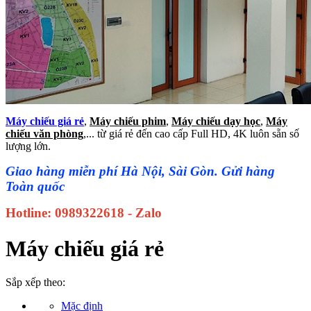
Máy chiếu giá rẻ
,
Máy chiếu phim
,
Máy chiếu dạy học
,
Máy
chiếu văn phòng
,... từ giá rẻ đến cao cấp Full HD, 4K luôn sẵn số
lượng lớn.
Giao hàng miễn phí Hà Nội, Sài Gòn. Gửi hàng
Toàn quốc
Hotline: 0989322618 - Zalo
Máy chiếu giá rẻ
Sắp xếp theo:
Mặc định