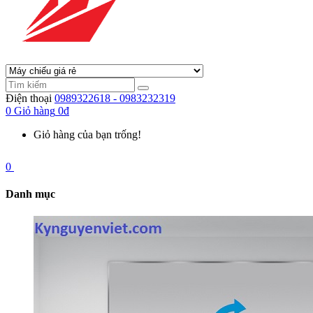
Điện thoại
0989322618 - 0983232319
0
Giỏ hàng
0đ
Giỏ hàng của bạn trống!
0
Danh mục