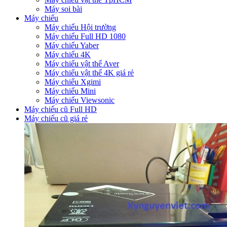
Máy soi bài
Máy chiếu
Máy chiếu Hội trường
Máy chiếu Full HD 1080
Máy chiếu Yaber
Máy chiếu 4K
Máy chiếu vật thể Aver
Máy chiếu vật thể 4K giá rẻ
Máy chiếu Xgimi
Máy chiếu Mini
Máy chiếu Viewsonic
Máy chiếu cũ Full HD
Máy chiếu cũ giá rẻ