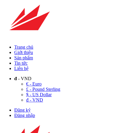
Trang chủ
Giới thiệu
Sản phẩm
Tin tức
Liên hệ
đ
- VND
€ - Euro
£ - Pound Sterling
$ - US Dollar
đ - VND
Đăng ký
Đăng nhập