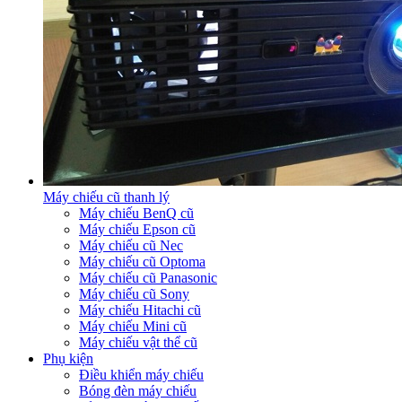
Máy chiếu cũ thanh lý
Máy chiếu BenQ cũ
Máy chiếu Epson cũ
Máy chiếu cũ Nec
Máy chiếu cũ Optoma
Máy chiếu cũ Panasonic
Máy chiếu cũ Sony
Máy chiếu Hitachi cũ
Máy chiếu Mini cũ
Máy chiếu vật thể cũ
Phụ kiện
Điều khiển máy chiếu
Bóng đèn máy chiếu