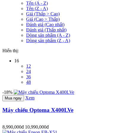
Tên (A - Z)
Tên (Z - A)
Giá (Thấp > Cao)
Giá (Cao > Thấp)
Đánh giá (Cao nhất)
Đánh giá (Thấp nhất)
Dòng sản phẩm (A - Z)
Dòng sản phẩm (Z - A)
Hiển thị:
16
12
24
36
48
-18%
Xem
Mua ngay
Máy chiếu Optoma X400LVe
8,990,000đ
10,990,000đ