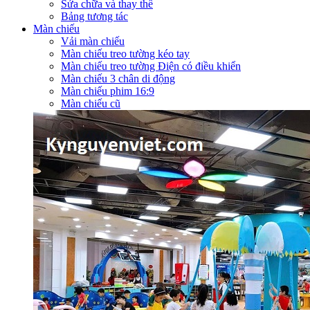
Sửa chữa và thay thế
Bảng tương tác
Màn chiếu
Vải màn chiếu
Màn chiếu treo tường kéo tay
Màn chiếu treo tường Điện có điều khiển
Màn chiếu 3 chân di động
Màn chiếu phim 16:9
Màn chiếu cũ