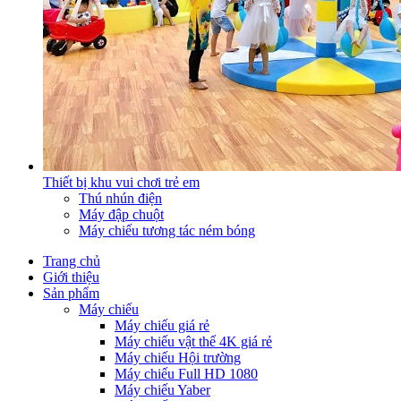
Thiết bị khu vui chơi trẻ em
Thú nhún điện
Máy đập chuột
Máy chiếu tương tác ném bóng
Trang chủ
Giới thiệu
Sản phẩm
Máy chiếu
Máy chiếu giá rẻ
Máy chiếu vật thể 4K giá rẻ
Máy chiếu Hội trường
Máy chiếu Full HD 1080
Máy chiếu Yaber