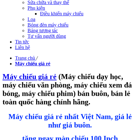
Sửa chữa và thay thế
Phụ kiện
Điều khiển máy chiếu
Loa
Bóng đèn máy chiếu
Bảng tương tác
Tư vấn người dùng
Tin tức
Liên hệ
Trang chủ
/
Máy chiếu giá rẻ
Máy chiếu giá rẻ
(Máy chiếu dạy học,
máy chiếu văn phòng, máy chiếu xem đá
bóng, máy chiếu phim) bán buôn, bán lẻ
toàn quốc hàng chính hãng.
Máy chiếu giá rẻ nhất Việt Nam, giá lẻ
như giá buôn.
tặng ngay màn chiếu 100 Inch