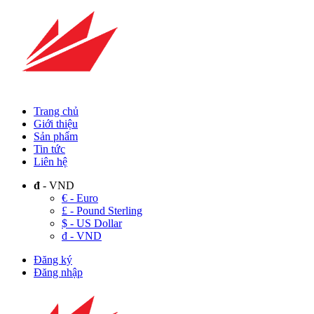
Trang chủ
Giới thiệu
Sản phẩm
Tin tức
Liên hệ
đ
- VND
€ - Euro
£ - Pound Sterling
$ - US Dollar
đ - VND
Đăng ký
Đăng nhập