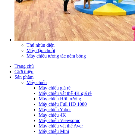
Thú nhún điện
Máy đập chuột
Máy chiếu tương tác ném bóng
Trang chủ
Giới thiệu
Sản phẩm
Máy chiếu
Máy chiếu giá rẻ
Máy chiếu vật thể 4K giá rẻ
Máy chiếu Hội trường
Máy chiếu Full HD 1080
Máy chiếu Yaber
Máy chiếu 4K
Máy chiếu Viewsonic
Máy chiếu vật thể Aver
Máy chiếu Mini