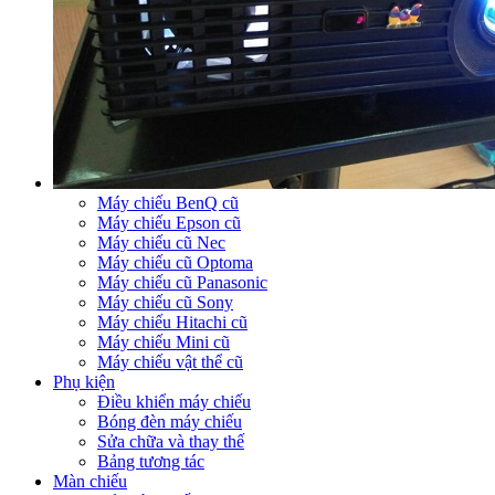
Máy chiếu BenQ cũ
Máy chiếu Epson cũ
Máy chiếu cũ Nec
Máy chiếu cũ Optoma
Máy chiếu cũ Panasonic
Máy chiếu cũ Sony
Máy chiếu Hitachi cũ
Máy chiếu Mini cũ
Máy chiếu vật thể cũ
Phụ kiện
Điều khiển máy chiếu
Bóng đèn máy chiếu
Sửa chữa và thay thế
Bảng tương tác
Màn chiếu