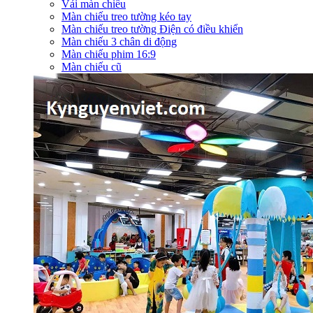
Vải màn chiếu
Màn chiếu treo tường kéo tay
Màn chiếu treo tường Điện có điều khiển
Màn chiếu 3 chân di động
Màn chiếu phim 16:9
Màn chiếu cũ