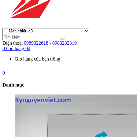
Điện thoại
0989322618 - 0983232319
0
Giỏ hàng
0đ
Giỏ hàng của bạn trống!
0
Danh mục