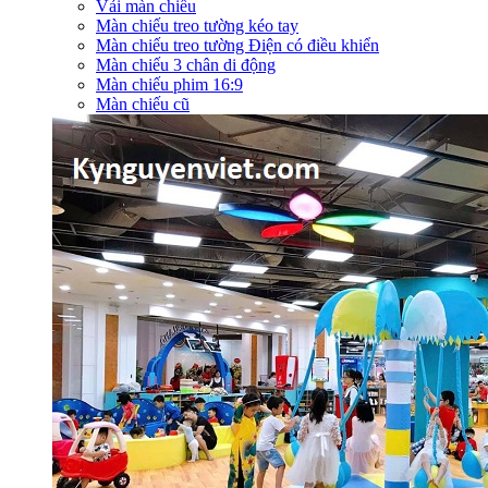
Vải màn chiếu
Màn chiếu treo tường kéo tay
Màn chiếu treo tường Điện có điều khiển
Màn chiếu 3 chân di động
Màn chiếu phim 16:9
Màn chiếu cũ