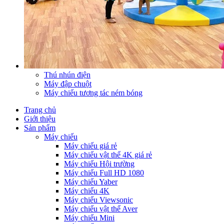
Thú nhún điện
Máy đập chuột
Máy chiếu tương tác ném bóng
Trang chủ
Giới thiệu
Sản phẩm
Máy chiếu
Máy chiếu giá rẻ
Máy chiếu vật thể 4K giá rẻ
Máy chiếu Hội trường
Máy chiếu Full HD 1080
Máy chiếu Yaber
Máy chiếu 4K
Máy chiếu Viewsonic
Máy chiếu vật thể Aver
Máy chiếu Mini