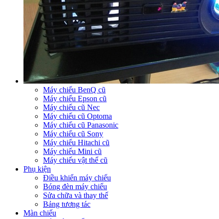
Máy chiếu BenQ cũ
Máy chiếu Epson cũ
Máy chiếu cũ Nec
Máy chiếu cũ Optoma
Máy chiếu cũ Panasonic
Máy chiếu cũ Sony
Máy chiếu Hitachi cũ
Máy chiếu Mini cũ
Máy chiếu vật thể cũ
Phụ kiện
Điều khiển máy chiếu
Bóng đèn máy chiếu
Sửa chữa và thay thế
Bảng tương tác
Màn chiếu