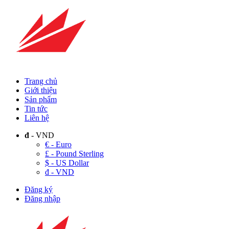
Trang chủ
Giới thiệu
Sản phẩm
Tin tức
Liên hệ
đ
- VND
€ - Euro
£ - Pound Sterling
$ - US Dollar
đ - VND
Đăng ký
Đăng nhập