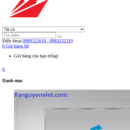
Điện thoại
0989322618 - 0983232319
0
Giỏ hàng
0đ
Giỏ hàng của bạn trống!
0
Danh mục