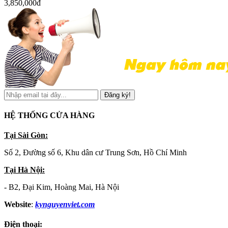
3,850,000đ
Đăng ký!
HỆ THỐNG CỬA HÀNG
Tại Sài Gòn:
Số 2, Đường số 6, Khu dân cư Trung Sơn, Hồ Chí Minh
Tại Hà Nội:
- B2, Đại Kim, Hoàng Mai, Hà Nội
Website
:
kynguyenviet.com
Điện thoại: