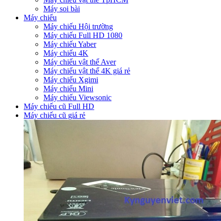
Máy soi bài
Máy chiếu
Máy chiếu Hội trường
Máy chiếu Full HD 1080
Máy chiếu Yaber
Máy chiếu 4K
Máy chiếu vật thể Aver
Máy chiếu vật thể 4K giá rẻ
Máy chiếu Xgimi
Máy chiếu Mini
Máy chiếu Viewsonic
Máy chiếu cũ Full HD
Máy chiếu cũ giá rẻ