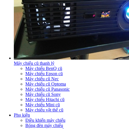
Máy chiếu cũ thanh lý
Máy chiếu BenQ cũ
Máy chiếu Epson cũ
Máy chiếu cũ Nec
Máy chiếu cũ Optoma
Máy chiếu cũ Panasonic
Máy chiếu cũ Sony
Máy chiếu Hitachi cũ
Máy chiếu Mini cũ
Máy chiếu vật thể cũ
Phụ kiện
Điều khiển máy chiếu
Bóng đèn máy chiếu