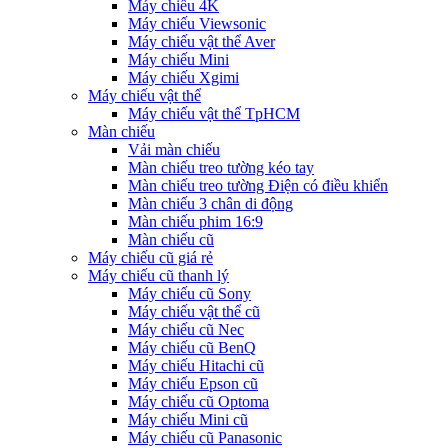
Máy chiếu 4K
Máy chiếu Viewsonic
Máy chiếu vật thể Aver
Máy chiếu Mini
Máy chiếu Xgimi
Máy chiếu vật thể
Máy chiếu vật thể TpHCM
Màn chiếu
Vải màn chiếu
Màn chiếu treo tường kéo tay
Màn chiếu treo tường Điện có điều khiển
Màn chiếu 3 chân di động
Màn chiếu phim 16:9
Màn chiếu cũ
Máy chiếu cũ giá rẻ
Máy chiếu cũ thanh lý
Máy chiếu cũ Sony
Máy chiếu vật thể cũ
Máy chiếu cũ Nec
Máy chiếu cũ BenQ
Máy chiếu Hitachi cũ
Máy chiếu Epson cũ
Máy chiếu cũ Optoma
Máy chiếu Mini cũ
Máy chiếu cũ Panasonic