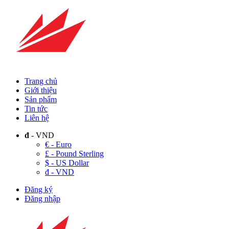
Trang chủ
Giới thiệu
Sản phẩm
Tin tức
Liên hệ
đ
- VND
€ - Euro
£ - Pound Sterling
$ - US Dollar
đ - VND
Đăng ký
Đăng nhập