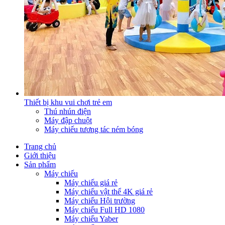
Thiết bị khu vui chơi trẻ em
Thú nhún điện
Máy đập chuột
Máy chiếu tương tác ném bóng
Trang chủ
Giới thiệu
Sản phẩm
Máy chiếu
Máy chiếu giá rẻ
Máy chiếu vật thể 4K giá rẻ
Máy chiếu Hội trường
Máy chiếu Full HD 1080
Máy chiếu Yaber