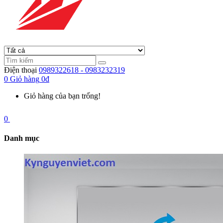
Điện thoại
0989322618 - 0983232319
0
Giỏ hàng
0đ
Giỏ hàng của bạn trống!
0
Danh mục