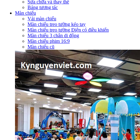
Sửa chữa và thay thế
Bảng tương tác
Màn chiếu
Vải màn chiếu
Màn chiếu treo tường kéo tay
Màn chiếu treo tường Điện có điều khiển
Màn chiếu 3 chân di động
Màn chiếu phim 16:9
Màn chiếu cũ