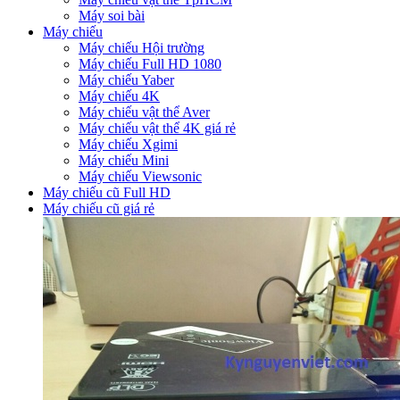
Máy soi bài
Máy chiếu
Máy chiếu Hội trường
Máy chiếu Full HD 1080
Máy chiếu Yaber
Máy chiếu 4K
Máy chiếu vật thể Aver
Máy chiếu vật thể 4K giá rẻ
Máy chiếu Xgimi
Máy chiếu Mini
Máy chiếu Viewsonic
Máy chiếu cũ Full HD
Máy chiếu cũ giá rẻ