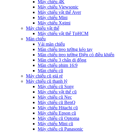
Máy chiếu 4K
Máy chiếu Viewsonic
Máy chiếu vật thể Aver
Máy chiếu Mini
Máy chiếu Xgimi
Máy chiếu vật thể
Máy chiếu vật thể TpHCM
Màn chiếu
Vải màn chiếu
Màn chiếu treo tường kéo tay
Màn chiếu treo tường Điện có điều khiển
Màn chiếu 3 chân di động
Màn chiếu phim 16:9
Màn chiếu cũ
Máy chiếu cũ giá rẻ
Máy chiếu cũ thanh lý
Máy chiếu cũ Sony
Máy chiếu vật thể cũ
Máy chiếu cũ Nec
Máy chiếu cũ BenQ
Máy chiếu Hitachi cũ
Máy chiếu Epson cũ
Máy chiếu cũ Optoma
Máy chiếu Mini cũ
Máy chiếu cũ Panasonic