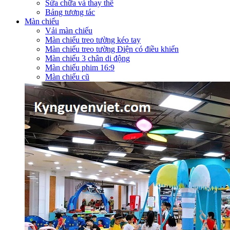
Sửa chữa và thay thế
Bảng tương tác
Màn chiếu
Vải màn chiếu
Màn chiếu treo tường kéo tay
Màn chiếu treo tường Điện có điều khiển
Màn chiếu 3 chân di động
Màn chiếu phim 16:9
Màn chiếu cũ