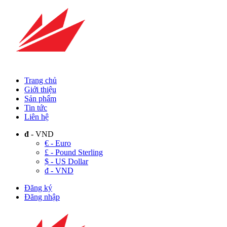
Trang chủ
Giới thiệu
Sản phẩm
Tin tức
Liên hệ
đ
- VND
€ - Euro
£ - Pound Sterling
$ - US Dollar
đ - VND
Đăng ký
Đăng nhập