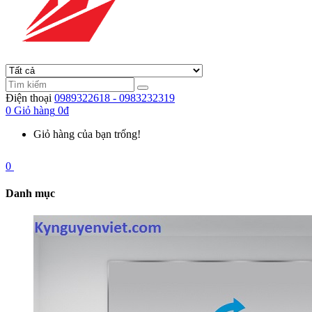
Điện thoại
0989322618 - 0983232319
0
Giỏ hàng
0đ
Giỏ hàng của bạn trống!
0
Danh mục