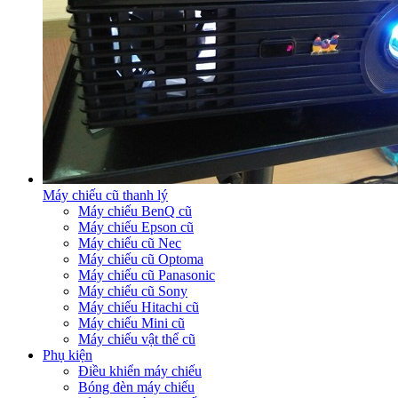
Máy chiếu cũ thanh lý
Máy chiếu BenQ cũ
Máy chiếu Epson cũ
Máy chiếu cũ Nec
Máy chiếu cũ Optoma
Máy chiếu cũ Panasonic
Máy chiếu cũ Sony
Máy chiếu Hitachi cũ
Máy chiếu Mini cũ
Máy chiếu vật thể cũ
Phụ kiện
Điều khiển máy chiếu
Bóng đèn máy chiếu