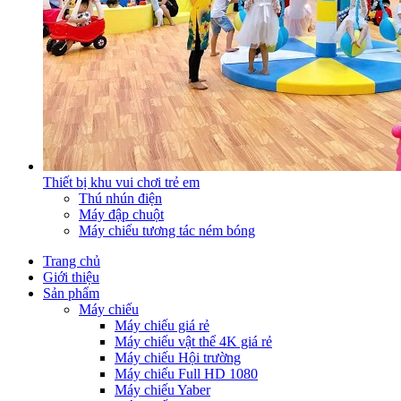
Thiết bị khu vui chơi trẻ em
Thú nhún điện
Máy đập chuột
Máy chiếu tương tác ném bóng
Trang chủ
Giới thiệu
Sản phẩm
Máy chiếu
Máy chiếu giá rẻ
Máy chiếu vật thể 4K giá rẻ
Máy chiếu Hội trường
Máy chiếu Full HD 1080
Máy chiếu Yaber