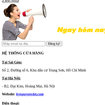
4,800,000đ
Đăng ký!
HỆ THỐNG CỬA HÀNG
Tại Sài Gòn:
Số 2, Đường số 6, Khu dân cư Trung Sơn, Hồ Chí Minh
Tại Hà Nội:
- B2, Đại Kim, Hoàng Mai, Hà Nội
Website
:
kynguyenviet.com
Điện thoại: