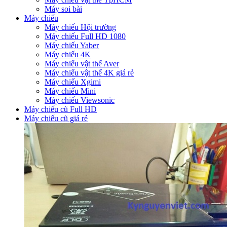
Máy soi bài
Máy chiếu
Máy chiếu Hội trường
Máy chiếu Full HD 1080
Máy chiếu Yaber
Máy chiếu 4K
Máy chiếu vật thể Aver
Máy chiếu vật thể 4K giá rẻ
Máy chiếu Xgimi
Máy chiếu Mini
Máy chiếu Viewsonic
Máy chiếu cũ Full HD
Máy chiếu cũ giá rẻ