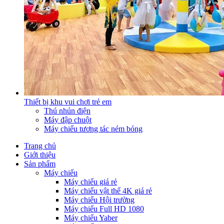
Thiết bị khu vui chơi trẻ em
Thú nhún điện
Máy đập chuột
Máy chiếu tương tác ném bóng
Trang chủ
Giới thiệu
Sản phẩm
Máy chiếu
Máy chiếu giá rẻ
Máy chiếu vật thể 4K giá rẻ
Máy chiếu Hội trường
Máy chiếu Full HD 1080
Máy chiếu Yaber