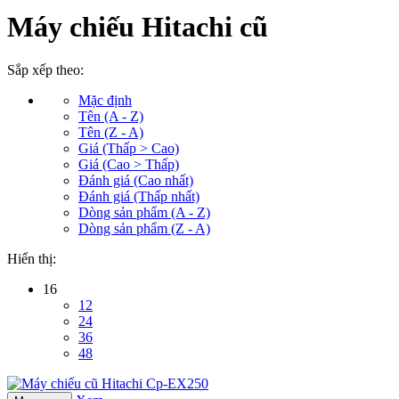
Máy chiếu Hitachi cũ
Sắp xếp theo:
Mặc định
Tên (A - Z)
Tên (Z - A)
Giá (Thấp > Cao)
Giá (Cao > Thấp)
Đánh giá (Cao nhất)
Đánh giá (Thấp nhất)
Dòng sản phẩm (A - Z)
Dòng sản phẩm (Z - A)
Hiển thị:
16
12
24
36
48