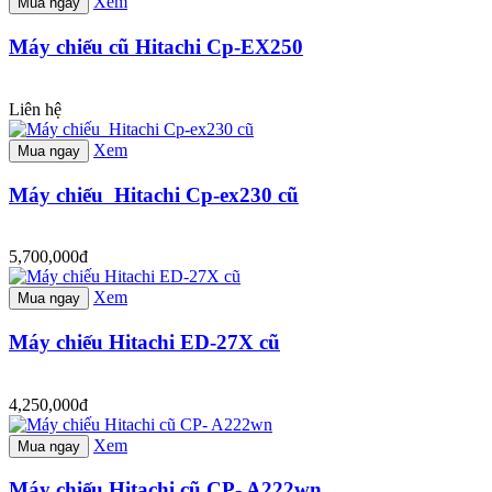
Xem
Mua ngay
Máy chiếu cũ Hitachi Cp-EX250
Liên hệ
Xem
Mua ngay
Máy chiếu Hitachi Cp-ex230 cũ
5,700,000đ
Xem
Mua ngay
Máy chiếu Hitachi ED-27X cũ
4,250,000đ
Xem
Mua ngay
Máy chiếu Hitachi cũ CP- A222wn