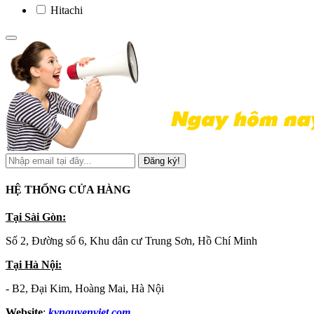
Hitachi
Đăng ký!
HỆ THỐNG CỬA HÀNG
Tại Sài Gòn:
Số 2, Đường số 6, Khu dân cư Trung Sơn, Hồ Chí Minh
Tại Hà Nội:
- B2, Đại Kim, Hoàng Mai, Hà Nội
Website
:
kynguyenviet.com