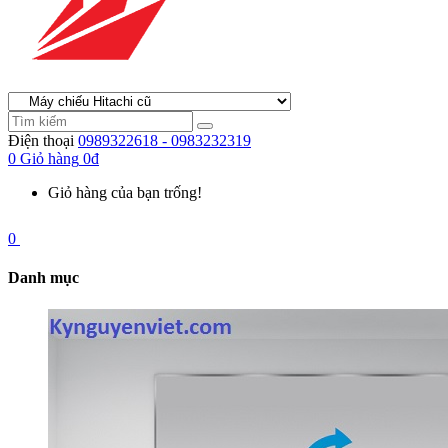
Điện thoại
0989322618 - 0983232319
0
Giỏ hàng
0đ
Giỏ hàng của bạn trống!
0
Danh mục