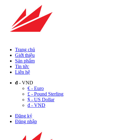
Trang chủ
Giới thiệu
Sản phẩm
Tin tức
Liên hệ
đ
- VND
€ - Euro
£ - Pound Sterling
$ - US Dollar
đ - VND
Đăng ký
Đăng nhập