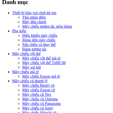
Danh mục
Thiết bị khu vui chơi trẻ em
Thú nhún điện
Máy đập chuột
Máy chiếu tương tác ném bóng
Phụ kiện
Điều khiển máy chiếu
Bóng đèn máy chiếu
Sửa chữa và thay thế
Bảng tương tác
Máy chiếu vật thể
Máy chiếu vật thể giá rẻ
Máy chiếu vật thể TpHCM
Máy soi bài
Máy chiếu giá rẻ
Máy chiếu Epson giá rẻ
Máy chiếu cũ thanh lý
Máy chiếu BenQ cũ
Máy chiếu Epson cũ
Máy chiếu cũ Nec
Máy chiếu cũ Optoma
Máy chiếu cũ Panasonic
Máy chiếu cũ Sony
Máy chiếu Hitachi cũ