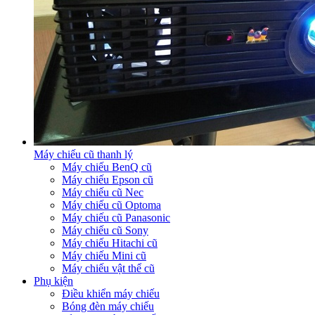
Máy chiếu cũ thanh lý
Máy chiếu BenQ cũ
Máy chiếu Epson cũ
Máy chiếu cũ Nec
Máy chiếu cũ Optoma
Máy chiếu cũ Panasonic
Máy chiếu cũ Sony
Máy chiếu Hitachi cũ
Máy chiếu Mini cũ
Máy chiếu vật thể cũ
Phụ kiện
Điều khiển máy chiếu
Bóng đèn máy chiếu