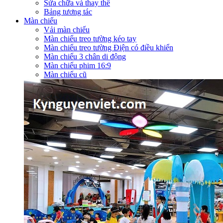
Sửa chữa và thay thế
Bảng tương tác
Màn chiếu
Vải màn chiếu
Màn chiếu treo tường kéo tay
Màn chiếu treo tường Điện có điều khiển
Màn chiếu 3 chân di động
Màn chiếu phim 16:9
Màn chiếu cũ