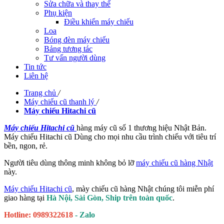
Sửa chữa và thay thế
Phụ kiện
Điều khiển máy chiếu
Loa
Bóng đèn máy chiếu
Bảng tương tác
Tư vấn người dùng
Tin tức
Liên hệ
Trang chủ
/
Máy chiếu cũ thanh lý
/
Máy chiếu Hitachi cũ
Máy chiếu Hitachi cũ
hàng máy cũ số 1 thương hiệu Nhật Bản.
Máy chiếu Hitachi cũ Dùng cho mọi nhu cầu trình chiếu với tiêu trí
bền, ngon, rẻ.
Người tiêu dùng thông minh không bỏ lỡ
máy chiếu cũ hàng Nhật
này.
Máy chiếu Hitachi cũ
, mày chiếu cũ hàng Nhật chúng tôi miễn phí
giao hàng tại
Hà Nội, Sài Gòn, Ship trên toàn quốc
.
Hotline: 0989322618
- Zalo