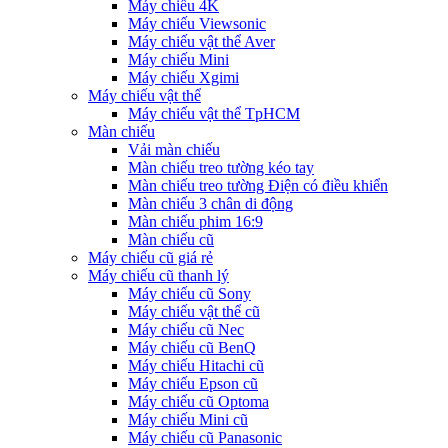
Máy chiếu 4K
Máy chiếu Viewsonic
Máy chiếu vật thể Aver
Máy chiếu Mini
Máy chiếu Xgimi
Máy chiếu vật thể
Máy chiếu vật thể TpHCM
Màn chiếu
Vải màn chiếu
Màn chiếu treo tường kéo tay
Màn chiếu treo tường Điện có điều khiển
Màn chiếu 3 chân di động
Màn chiếu phim 16:9
Màn chiếu cũ
Máy chiếu cũ giá rẻ
Máy chiếu cũ thanh lý
Máy chiếu cũ Sony
Máy chiếu vật thể cũ
Máy chiếu cũ Nec
Máy chiếu cũ BenQ
Máy chiếu Hitachi cũ
Máy chiếu Epson cũ
Máy chiếu cũ Optoma
Máy chiếu Mini cũ
Máy chiếu cũ Panasonic