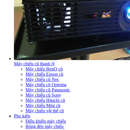
Máy chiếu cũ thanh lý
Máy chiếu BenQ cũ
Máy chiếu Epson cũ
Máy chiếu cũ Nec
Máy chiếu cũ Optoma
Máy chiếu cũ Panasonic
Máy chiếu cũ Sony
Máy chiếu Hitachi cũ
Máy chiếu Mini cũ
Máy chiếu vật thể cũ
Phụ kiện
Điều khiển máy chiếu
Bóng đèn máy chiếu