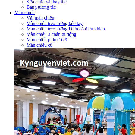
Sửa chữa và thay thế
Bảng tương tác
Màn chiếu
Vải màn chiếu
Màn chiếu treo tường kéo tay
Màn chiếu treo tường Điện có điều khiển
Màn chiếu 3 chân di động
Màn chiếu phim 16:9
Màn chiếu cũ