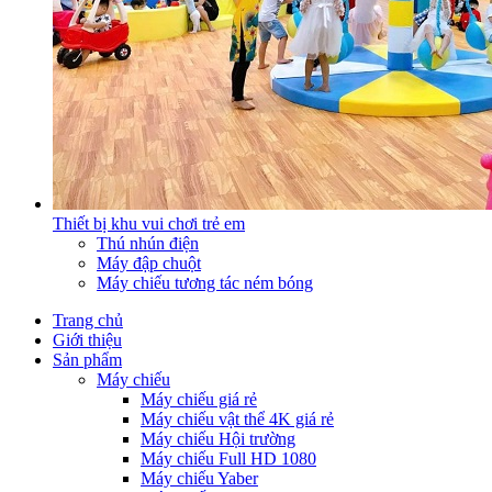
Thiết bị khu vui chơi trẻ em
Thú nhún điện
Máy đập chuột
Máy chiếu tương tác ném bóng
Trang chủ
Giới thiệu
Sản phẩm
Máy chiếu
Máy chiếu giá rẻ
Máy chiếu vật thể 4K giá rẻ
Máy chiếu Hội trường
Máy chiếu Full HD 1080
Máy chiếu Yaber