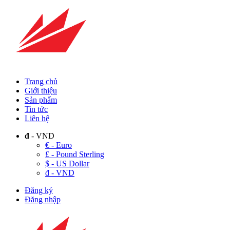
Trang chủ
Giới thiệu
Sản phẩm
Tin tức
Liên hệ
đ
- VND
€ - Euro
£ - Pound Sterling
$ - US Dollar
đ - VND
Đăng ký
Đăng nhập