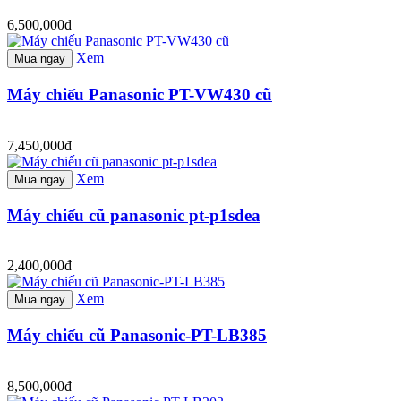
6,500,000đ
Xem
Mua ngay
Máy chiếu Panasonic PT-VW430 cũ
7,450,000đ
Xem
Mua ngay
Máy chiếu cũ panasonic pt-p1sdea
2,400,000đ
Xem
Mua ngay
Máy chiếu cũ Panasonic-PT-LB385
8,500,000đ