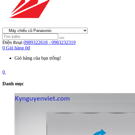
Điện thoại
0989322618 - 0983232319
0
Giỏ hàng
0đ
Giỏ hàng của bạn trống!
0
Danh mục