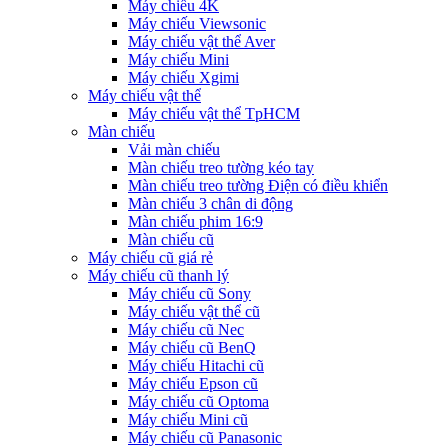
Máy chiếu 4K
Máy chiếu Viewsonic
Máy chiếu vật thể Aver
Máy chiếu Mini
Máy chiếu Xgimi
Máy chiếu vật thể
Máy chiếu vật thể TpHCM
Màn chiếu
Vải màn chiếu
Màn chiếu treo tường kéo tay
Màn chiếu treo tường Điện có điều khiển
Màn chiếu 3 chân di động
Màn chiếu phim 16:9
Màn chiếu cũ
Máy chiếu cũ giá rẻ
Máy chiếu cũ thanh lý
Máy chiếu cũ Sony
Máy chiếu vật thể cũ
Máy chiếu cũ Nec
Máy chiếu cũ BenQ
Máy chiếu Hitachi cũ
Máy chiếu Epson cũ
Máy chiếu cũ Optoma
Máy chiếu Mini cũ
Máy chiếu cũ Panasonic