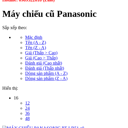
Máy chiếu cũ Panasonic
Sắp xếp theo:
Mặc định
Tên (A - Z)
Tên (Z - A)
Giá (Thấp > Cao)
Giá (Cao > Thấp)
Đánh giá (Cao nhất)
Đánh giá (Thấp nhất)
Dòng sản phẩm (A - Z)
Dòng sản phẩm (Z - A)
Hiển thị:
16
12
24
36
48