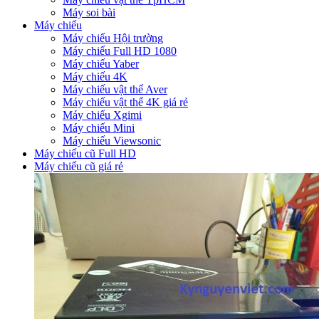
Máy soi bài
Máy chiếu
Máy chiếu Hội trường
Máy chiếu Full HD 1080
Máy chiếu Yaber
Máy chiếu 4K
Máy chiếu vật thể Aver
Máy chiếu vật thể 4K giá rẻ
Máy chiếu Xgimi
Máy chiếu Mini
Máy chiếu Viewsonic
Máy chiếu cũ Full HD
Máy chiếu cũ giá rẻ