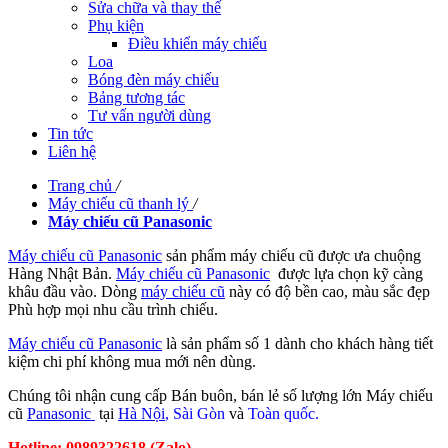
Sửa chữa và thay thế
Phụ kiện
Điều khiển máy chiếu
Loa
Bóng đèn máy chiếu
Bảng tương tác
Tư vấn người dùng
Tin tức
Liên hệ
Trang chủ
/
Máy chiếu cũ thanh lý
/
Máy chiếu cũ Panasonic
Máy chiếu cũ Panasonic
sản phẩm máy chiếu cũ được ưa chuộng
Hàng Nhật Bản.
Máy chiếu cũ Panasonic
được lựa chọn kỹ càng
khâu đầu vào. Dòng
máy chiếu cũ
này có độ bền cao, màu sắc đẹp
Phù hợp mọi nhu cầu trình chiếu.
Máy chiếu cũ Panasonic
là sản phẩm số 1 dành cho khách hàng tiết
kiệm chi phí không mua mới nên dùng.
Chúng tôi nhận cung cấp Bán buôn, bán lẻ số lượng lớn Máy chiếu
cũ
Panasonic
tại
Hà Nội
, Sài Gò
n
và
Toàn quốc.
Hotline: 0989322618 (Zalo)