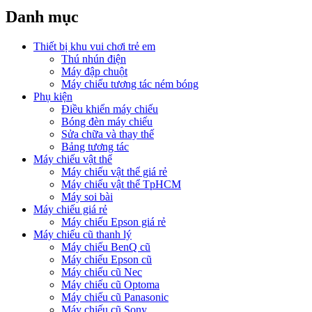
Danh mục
Thiết bị khu vui chơi trẻ em
Thú nhún điện
Máy đập chuột
Máy chiếu tương tác ném bóng
Phụ kiện
Điều khiển máy chiếu
Bóng đèn máy chiếu
Sửa chữa và thay thế
Bảng tương tác
Máy chiếu vật thể
Máy chiếu vật thể giá rẻ
Máy chiếu vật thể TpHCM
Máy soi bài
Máy chiếu giá rẻ
Máy chiếu Epson giá rẻ
Máy chiếu cũ thanh lý
Máy chiếu BenQ cũ
Máy chiếu Epson cũ
Máy chiếu cũ Nec
Máy chiếu cũ Optoma
Máy chiếu cũ Panasonic
Máy chiếu cũ Sony