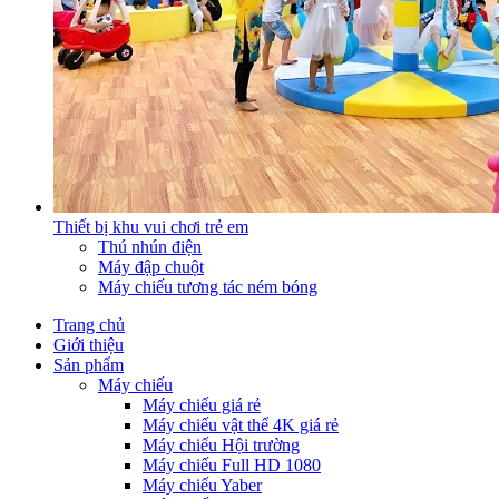
Thiết bị khu vui chơi trẻ em
Thú nhún điện
Máy đập chuột
Máy chiếu tương tác ném bóng
Trang chủ
Giới thiệu
Sản phẩm
Máy chiếu
Máy chiếu giá rẻ
Máy chiếu vật thể 4K giá rẻ
Máy chiếu Hội trường
Máy chiếu Full HD 1080
Máy chiếu Yaber