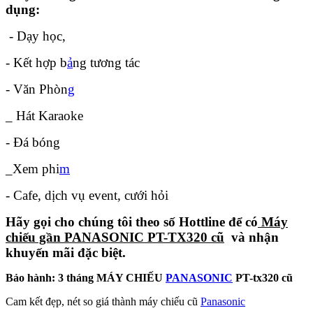
dụng:
- Dạy học,
- Kết hợp b
ả
ng tương tác
- Văn Phòn
g
_ Hát Karaoke
- Đá bóng
_Xem phi
m
- Cafe, dịch vụ event, cưới hỏi
Hãy gọi cho chúng tôi theo số Hottline để có
Máy
chiếu gần
PANASONIC PT-TX320 cũ
và nhận
khuyến mãi đặc biệt.
Bảo hành: 3 tháng MÁY CHIẾU
PANASONIC
PT-tx320 cũ
Cam kết đẹp, nét so giá thành máy chiếu cũ
Panasonic