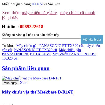
Miễn phí giao hàng
Hà Nội
và Sài Gòn
Xem thêm
máy chiếu cũ giá rẻ,
máy chiếu cũ thanh
lý
tại đây
Hottline:
0989322618
Không có đánh giá nào cho sản phẩm này.
Từ khóa:
Máy chiếu gần PANASONIC PT TX320 cũ
,
máy chiếu
gần cũ
,
PANASONIC PT TX320 cũ
,
Máy chiếu gần
PANASONIC cũ
,
PT TX320 cũ
,
Máy chiếu PANASONIC PT
TX320 cũ
Sản phẩm liên quan
Xem
Mua ngay
Máy chiếu vật thể Meekbase D-R16T