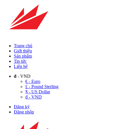
Trang chủ
Giới thiệu
Sản phẩm
Tin tức
Liên hệ
đ
- VND
€ - Euro
£ - Pound Sterling
$ - US Dollar
đ - VND
Đăng ký
Đăng nhập