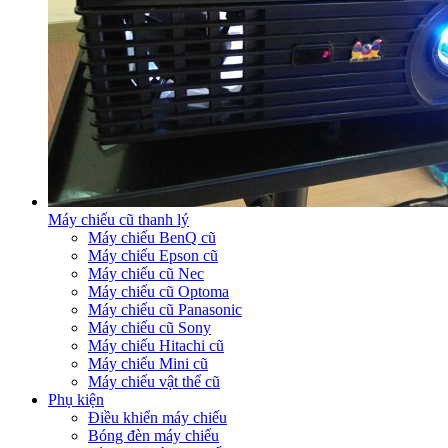
Máy chiếu cũ thanh lý
Máy chiếu BenQ cũ
Máy chiếu Epson cũ
Máy chiếu cũ Nec
Máy chiếu cũ Optoma
Máy chiếu cũ Panasonic
Máy chiếu cũ Sony
Máy chiếu Hitachi cũ
Máy chiếu Mini cũ
Máy chiếu vật thể cũ
Phụ kiện
Điều khiển máy chiếu
Bóng đèn máy chiếu