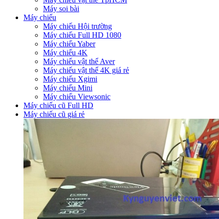
Máy soi bài
Máy chiếu
Máy chiếu Hội trường
Máy chiếu Full HD 1080
Máy chiếu Yaber
Máy chiếu 4K
Máy chiếu vật thể Aver
Máy chiếu vật thể 4K giá rẻ
Máy chiếu Xgimi
Máy chiếu Mini
Máy chiếu Viewsonic
Máy chiếu cũ Full HD
Máy chiếu cũ giá rẻ