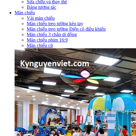
Sửa chữa và thay thế
Bảng tương tác
Màn chiếu
Vải màn chiếu
Màn chiếu treo tường kéo tay
Màn chiếu treo tường Điện có điều khiển
Màn chiếu 3 chân di động
Màn chiếu phim 16:9
Màn chiếu cũ