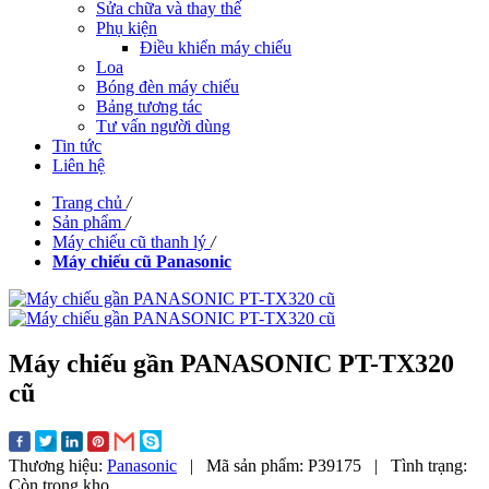
Sửa chữa và thay thế
Phụ kiện
Điều khiển máy chiếu
Loa
Bóng đèn máy chiếu
Bảng tương tác
Tư vấn người dùng
Tin tức
Liên hệ
Trang chủ
/
Sản phẩm
/
Máy chiếu cũ thanh lý
/
Máy chiếu cũ Panasonic
Máy chiếu gần PANASONIC PT-TX320
cũ
Thương hiệu:
Panasonic
|
Mã sản phẩm:
P39175
|
Tình trạng:
Còn trong kho