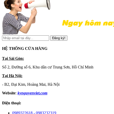
Đăng ký!
HỆ THỐNG CỬA HÀNG
Tại Sài Gòn:
Số 2, Đường số 6, Khu dân cư Trung Sơn, Hồ Chí Minh
Tại Hà Nội:
- B2, Đại Kim, Hoàng Mai, Hà Nội
Website
:
kynguyenviet.com
Điện thoại:
0989322618 - 0983232319