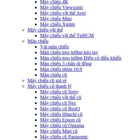
Máy chiếu 4K
Máy chiếu Viewsonic
Máy chiếu vật thể Aver
Máy chiếu Mini
Máy chiếu Xgimi
Máy chiếu vật thể
Máy chiếu vật thể TpHCM
Màn chiếu
Vải màn chiếu
Màn chiếu treo tường kéo tay
Màn chiếu treo tường Điện có điều khiển
Màn chiếu 3 chân di động
Màn chiếu phim 16:9
Màn chiếu cũ
Máy chiếu cũ giá rẻ
Máy chiếu cũ thanh lý
Máy chiếu cũ Sony
Máy chiếu vật thể cũ
Máy chiếu cũ Nec
Máy chiếu cũ BenQ
Máy chiếu Hitachi cũ
Máy chiếu Epson cũ
Máy chiếu cũ Optoma
Máy chiếu Mini cũ
Máy chiếu cũ Panasonic