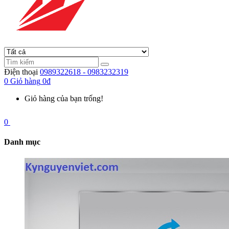
Điện thoại
0989322618 - 0983232319
0
Giỏ hàng
0đ
Giỏ hàng của bạn trống!
0
Danh mục