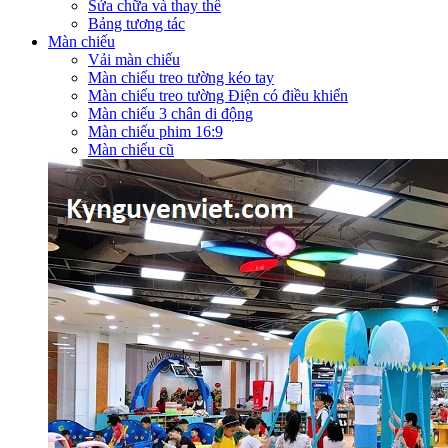
Sửa chữa và thay thế
Bảng tương tác
Màn chiếu
Vải màn chiếu
Màn chiếu treo tường kéo tay
Màn chiếu treo tường Điện có điều khiển
Màn chiếu 3 chân di động
Màn chiếu phim 16:9
Màn chiếu cũ