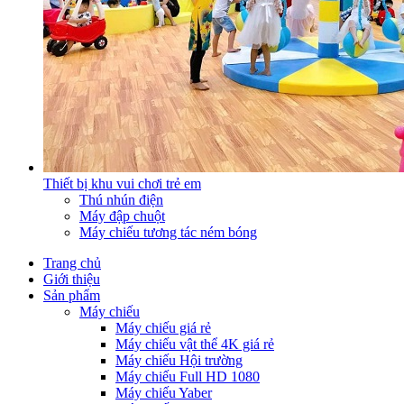
Thiết bị khu vui chơi trẻ em
Thú nhún điện
Máy đập chuột
Máy chiếu tương tác ném bóng
Trang chủ
Giới thiệu
Sản phẩm
Máy chiếu
Máy chiếu giá rẻ
Máy chiếu vật thể 4K giá rẻ
Máy chiếu Hội trường
Máy chiếu Full HD 1080
Máy chiếu Yaber