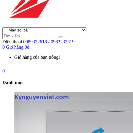
Điện thoại
0989322618 - 0983232319
0
Giỏ hàng
0đ
Giỏ hàng của bạn trống!
0
Danh mục