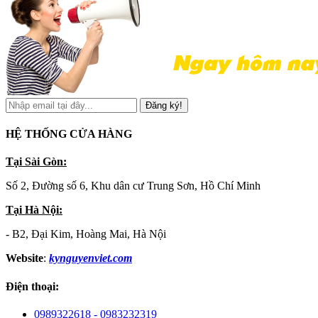
Đăng ký!
HỆ THỐNG CỬA HÀNG
Tại Sài Gòn:
Số 2, Đường số 6, Khu dân cư Trung Sơn, Hồ Chí Minh
Tại Hà Nội:
- B2, Đại Kim, Hoàng Mai, Hà Nội
Website
:
kynguyenviet.com
Điện thoại:
0989322618 - 0983232319