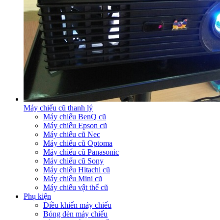
Máy chiếu cũ thanh lý
Máy chiếu BenQ cũ
Máy chiếu Epson cũ
Máy chiếu cũ Nec
Máy chiếu cũ Optoma
Máy chiếu cũ Panasonic
Máy chiếu cũ Sony
Máy chiếu Hitachi cũ
Máy chiếu Mini cũ
Máy chiếu vật thể cũ
Phụ kiện
Điều khiển máy chiếu
Bóng đèn máy chiếu