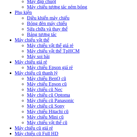
Máy đập chuột
Máy chiếu tương tác ném bóng
Phụ kiện
Điều khiển máy chiếu
Bóng đèn máy chiếu
Sửa chữa và thay thế
Bảng tương tác
Máy chiếu vật thể
Máy chiếu vật thể giá rẻ
Máy chiếu vật thể TpHCM
Máy soi bài
Máy chiếu giá rẻ
Máy chiếu Epson giá rẻ
Máy chiếu cũ thanh lý
Máy chiếu BenQ cũ
Máy chiếu Epson cũ
Máy chiếu cũ Nec
Máy chiếu cũ Optoma
Máy chiếu cũ Panasonic
Máy chiếu cũ Sony
Máy chiếu Hitachi cũ
Máy chiếu Mini cũ
Máy chiếu vật thể cũ
Máy chiếu cũ giá rẻ
Máy chiếu cũ Full HD