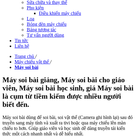
Sửa chữa và thay thế
Phụ kiện
Điều khiển máy chiếu
Loa
Bóng đèn máy chiếu
Bảng tương tác
Tư vấn người dùng
Tin tức
Liên hệ
Trang chủ
/
Máy chiếu vật thể
/
Máy soi bài
Máy soi bài giảng, Máy soi bài cho giáo
viên, Máy soi bài học sinh, giá Máy soi bài
là cụm từ tiềm kiếm được nhiều người
biết đến.
Máy soi bài dùng để soi bài, soi vật thể (Camera ghi hình lại) sau đó
truyền sang máy tính và xuất ra tivi hoặc qua máy chiếu lên màn
chiếu to hơn. Giúp giáo viên và học sinh dễ dàng truyền tải kiến
thức một cách nhanh nhất và dễ hiểu nhất.