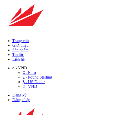
Trang chủ
Giới thiệu
Sản phẩm
Tin tức
Liên hệ
đ
- VND
€ - Euro
£ - Pound Sterling
$ - US Dollar
đ - VND
Đăng ký
Đăng nhập