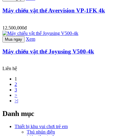
Máy chiếu vật thể Avervision VP-1FK 4k
12,500,000đ
Xem
Mua ngay
Máy chiếu vật thể Joyusing V500-4k
Liên hệ
1
2
3
>
>|
Danh mục
Thiết bị khu vui chơi trẻ em
Thú nhún điện