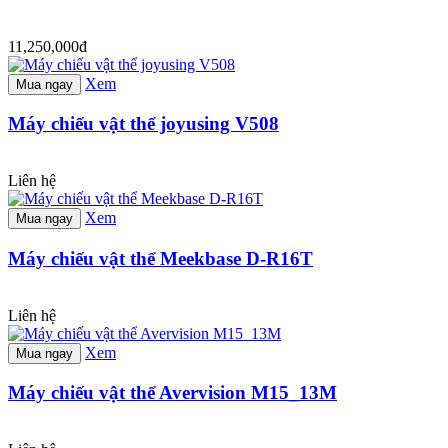
11,250,000đ
Xem
Mua ngay
Máy chiếu vật thể joyusing V508
Liên hệ
Xem
Mua ngay
Máy chiếu vật thể Meekbase D-R16T
Liên hệ
Xem
Mua ngay
Máy chiếu vật thể Avervision M15_13M