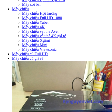
Máy soi bài
Máy chiếu
Máy chiếu Hội trường
Máy chiếu Full HD 1080
Máy chiếu Yaber
Máy chiếu 4K
Máy chiếu vật thể Aver
Máy chiếu vật thể 4K giá rẻ
Máy chiếu Xgimi
Máy chiếu Mini
Máy chiếu Viewsonic
Máy chiếu cũ Full HD
Máy chiếu cũ giá rẻ