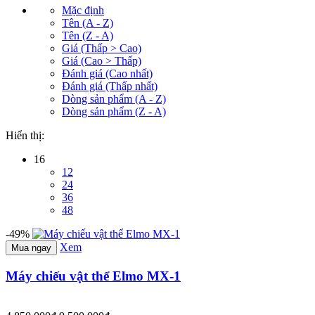
Mặc định
Tên (A - Z)
Tên (Z - A)
Giá (Thấp > Cao)
Giá (Cao > Thấp)
Đánh giá (Cao nhất)
Đánh giá (Thấp nhất)
Dòng sản phẩm (A - Z)
Dòng sản phẩm (Z - A)
Hiển thị:
16
12
24
36
48
-49%
Xem
Mua ngay
Máy chiếu vật thể Elmo MX-1