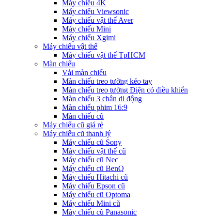
Máy chiếu 4K
Máy chiếu Viewsonic
Máy chiếu vật thể Aver
Máy chiếu Mini
Máy chiếu Xgimi
Máy chiếu vật thể
Máy chiếu vật thể TpHCM
Màn chiếu
Vải màn chiếu
Màn chiếu treo tường kéo tay
Màn chiếu treo tường Điện có điều khiển
Màn chiếu 3 chân di động
Màn chiếu phim 16:9
Màn chiếu cũ
Máy chiếu cũ giá rẻ
Máy chiếu cũ thanh lý
Máy chiếu cũ Sony
Máy chiếu vật thể cũ
Máy chiếu cũ Nec
Máy chiếu cũ BenQ
Máy chiếu Hitachi cũ
Máy chiếu Epson cũ
Máy chiếu cũ Optoma
Máy chiếu Mini cũ
Máy chiếu cũ Panasonic