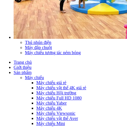
Thú nhún điện
Máy đập chuột
Máy chiếu tương tác ném bóng
Trang chủ
Giới thiệu
Sản phẩm
Máy chiếu
Máy chiếu giá rẻ
Máy chiếu vật thể 4K giá rẻ
Máy chiếu Hội trường
Máy chiếu Full HD 1080
Máy chiếu Yaber
Máy chiếu 4K
Máy chiếu Viewsonic
Máy chiếu vật thể Aver
Máy chiếu Mini