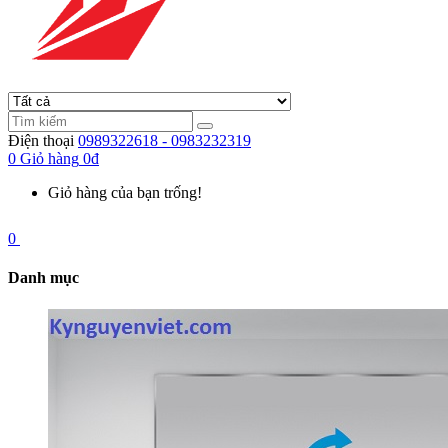
Điện thoại
0989322618 - 0983232319
0
Giỏ hàng
0đ
Giỏ hàng của bạn trống!
0
Danh mục