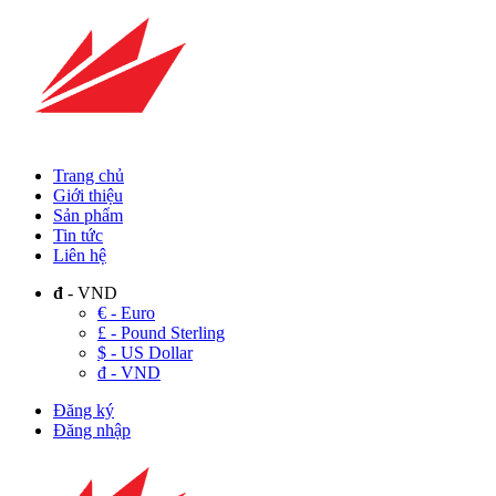
Trang chủ
Giới thiệu
Sản phẩm
Tin tức
Liên hệ
đ
- VND
€ - Euro
£ - Pound Sterling
$ - US Dollar
đ - VND
Đăng ký
Đăng nhập