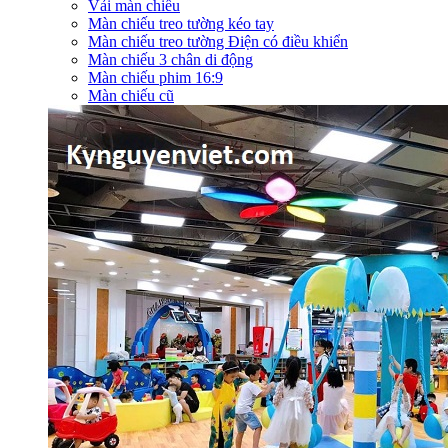
Vải màn chiếu
Màn chiếu treo tường kéo tay
Màn chiếu treo tường Điện có điều khiển
Màn chiếu 3 chân di động
Màn chiếu phim 16:9
Màn chiếu cũ