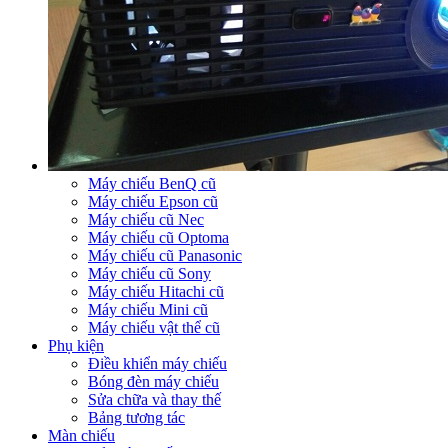
Máy chiếu BenQ cũ
Máy chiếu Epson cũ
Máy chiếu cũ Nec
Máy chiếu cũ Optoma
Máy chiếu cũ Panasonic
Máy chiếu cũ Sony
Máy chiếu Hitachi cũ
Máy chiếu Mini cũ
Máy chiếu vật thể cũ
Phụ kiện
Điều khiển máy chiếu
Bóng đèn máy chiếu
Sửa chữa và thay thế
Bảng tương tác
Màn chiếu