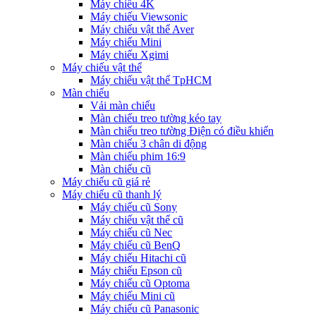
Máy chiếu 4K
Máy chiếu Viewsonic
Máy chiếu vật thể Aver
Máy chiếu Mini
Máy chiếu Xgimi
Máy chiếu vật thể
Máy chiếu vật thể TpHCM
Màn chiếu
Vải màn chiếu
Màn chiếu treo tường kéo tay
Màn chiếu treo tường Điện có điều khiển
Màn chiếu 3 chân di động
Màn chiếu phim 16:9
Màn chiếu cũ
Máy chiếu cũ giá rẻ
Máy chiếu cũ thanh lý
Máy chiếu cũ Sony
Máy chiếu vật thể cũ
Máy chiếu cũ Nec
Máy chiếu cũ BenQ
Máy chiếu Hitachi cũ
Máy chiếu Epson cũ
Máy chiếu cũ Optoma
Máy chiếu Mini cũ
Máy chiếu cũ Panasonic