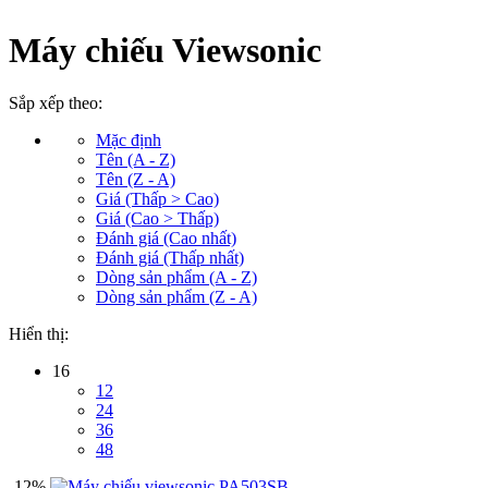
Máy chiếu Viewsonic
Sắp xếp theo:
Mặc định
Tên (A - Z)
Tên (Z - A)
Giá (Thấp > Cao)
Giá (Cao > Thấp)
Đánh giá (Cao nhất)
Đánh giá (Thấp nhất)
Dòng sản phẩm (A - Z)
Dòng sản phẩm (Z - A)
Hiển thị:
16
12
24
36
48
-12%