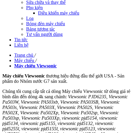
Sửa chữa và thay thế
Phụ kiện
Điều khiển máy chiếu
Loa
Bóng đèn máy chiếu
Bảng tương tác
Tư vấn người dùng
Tin tức
Liên hệ
Trang chủ
/
Máy chiếu
/
Máy chiếu Viewsonic
Máy chiếu Viewsonic
thương hiệu đứng đầu thế giới USA - Sản
phẩm do Nhóm nước G7 sản xuất.
Chúng tôi cung cấp tất cả dòng Máy chiếu Viewsonic từ dòng giá rẻ
bình dân đến dòng 4k sang chảnh:
Viewsonic PJD6235, Viewsonic
Pa503W, Viewsonic PA503xb, Viewsonic PA503SB, Viewsonic
PA503s, Viewsonic PA503X, Viewsonic PA502S, Viewsonic
PA502X, Viewsonic Pa502Xp, Viewsonic Pa502sp, Viewsonic
Pa503sp, Viewsonic Pa503Xp, viewsonic pjd5154, viewsonic
pjd5134, viewsonic pjd5155, viewsonic pjd5132, viewsonic
pjd5255l, viewsonic pjd5155l, viewsonic pjd5123, viewsonic