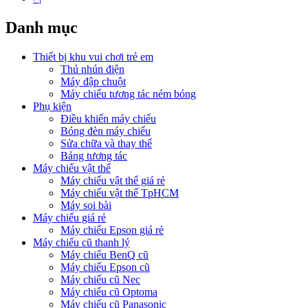
Danh mục
Thiết bị khu vui chơi trẻ em
Thú nhún điện
Máy đập chuột
Máy chiếu tương tác ném bóng
Phụ kiện
Điều khiển máy chiếu
Bóng đèn máy chiếu
Sửa chữa và thay thế
Bảng tương tác
Máy chiếu vật thể
Máy chiếu vật thể giá rẻ
Máy chiếu vật thể TpHCM
Máy soi bài
Máy chiếu giá rẻ
Máy chiếu Epson giá rẻ
Máy chiếu cũ thanh lý
Máy chiếu BenQ cũ
Máy chiếu Epson cũ
Máy chiếu cũ Nec
Máy chiếu cũ Optoma
Máy chiếu cũ Panasonic