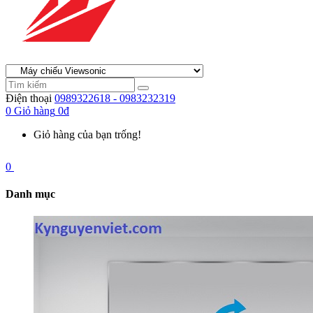
Điện thoại
0989322618 - 0983232319
0
Giỏ hàng
0đ
Giỏ hàng của bạn trống!
0
Danh mục