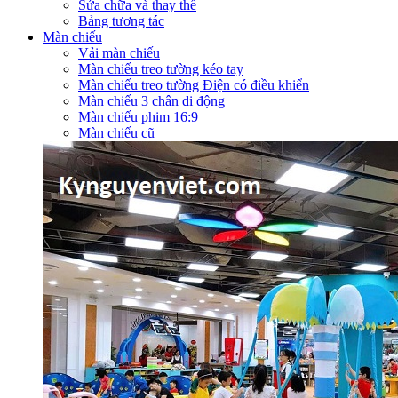
Sửa chữa và thay thế
Bảng tương tác
Màn chiếu
Vải màn chiếu
Màn chiếu treo tường kéo tay
Màn chiếu treo tường Điện có điều khiển
Màn chiếu 3 chân di động
Màn chiếu phim 16:9
Màn chiếu cũ