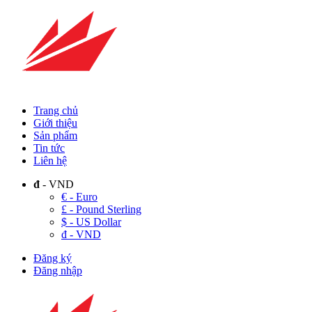
Trang chủ
Giới thiệu
Sản phẩm
Tin tức
Liên hệ
đ
- VND
€ - Euro
£ - Pound Sterling
$ - US Dollar
đ - VND
Đăng ký
Đăng nhập