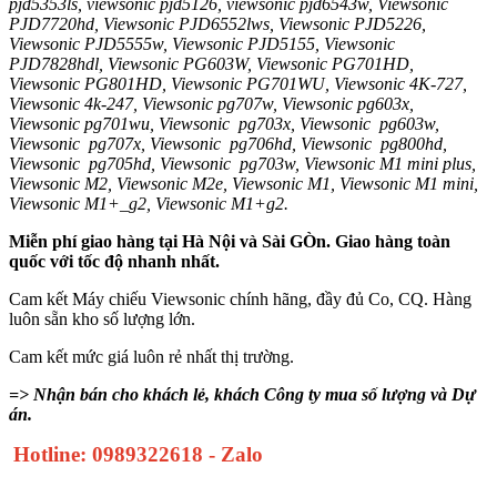
pjd5353ls, viewsonic pjd5126, viewsonic pjd6543w, Viewsonic
PJD7720hd, Viewsonic PJD6552lws, Viewsonic PJD5226,
Viewsonic PJD5555w, Viewsonic PJD5155, Viewsonic
PJD7828hdl, Viewsonic PG603W, Viewsonic PG701HD,
Viewsonic PG801HD, Viewsonic PG701WU, Viewsonic 4K-727,
Viewsonic 4k-247, Viewsonic pg707w, Viewsonic pg603x,
Viewsonic pg701wu, Viewsonic pg703x, Viewsonic pg603w,
Viewsonic pg707x, Viewsonic pg706hd, Viewsonic pg800hd,
Viewsonic pg705hd, Viewsonic pg703w, Viewsonic M1 mini plus,
Viewsonic M2, Viewsonic M2e, Viewsonic M1, Viewsonic M1 mini,
Viewsonic M1+_g2, Viewsonic M1+g2.
Miễn phí giao hàng tại Hà Nội và Sài GÒn. Giao hàng toàn
quốc với tốc độ nhanh nhất.
Cam kết Máy chiếu Viewsonic chính hãng, đầy đủ Co, CQ. Hàng
luôn sẵn kho số lượng lớn.
Cam kết mức giá luôn rẻ nhất thị trường.
=> Nhận bán cho khách lẻ, khách Công ty mua số lượng và Dự
án.
Hotline: 0989322618 - Zalo