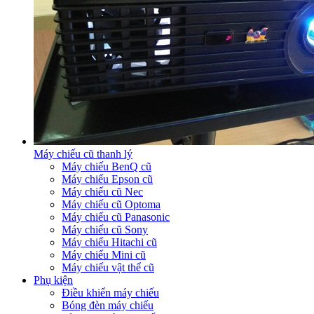
Máy chiếu cũ thanh lý
Máy chiếu BenQ cũ
Máy chiếu Epson cũ
Máy chiếu cũ Nec
Máy chiếu cũ Optoma
Máy chiếu cũ Panasonic
Máy chiếu cũ Sony
Máy chiếu Hitachi cũ
Máy chiếu Mini cũ
Máy chiếu vật thể cũ
Phụ kiện
Điều khiển máy chiếu
Bóng đèn máy chiếu