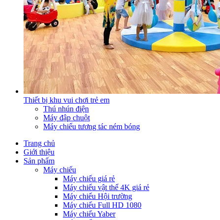
Thiết bị khu vui chơi trẻ em
Thú nhún điện
Máy đập chuột
Máy chiếu tương tác ném bóng
Trang chủ
Giới thiệu
Sản phẩm
Máy chiếu
Máy chiếu giá rẻ
Máy chiếu vật thể 4K giá rẻ
Máy chiếu Hội trường
Máy chiếu Full HD 1080
Máy chiếu Yaber