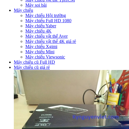
Máy soi bài
Máy chiếu
Máy chiếu Hội trường
Máy chiếu Full HD 1080
Máy chiếu Yaber
Máy chiếu 4K
Máy chiếu vật thể Aver
Máy chiếu vật thể 4K giá rẻ
Máy chiếu Xgimi
Máy chiếu Mini
Máy chiếu Viewsonic
Máy chiếu cũ Full HD
Máy chiếu cũ giá rẻ