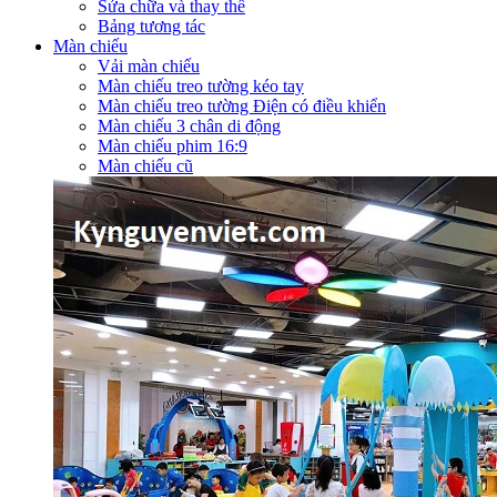
Sửa chữa và thay thế
Bảng tương tác
Màn chiếu
Vải màn chiếu
Màn chiếu treo tường kéo tay
Màn chiếu treo tường Điện có điều khiển
Màn chiếu 3 chân di động
Màn chiếu phim 16:9
Màn chiếu cũ