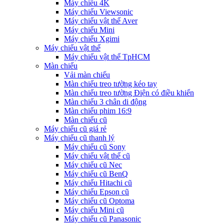
Máy chiếu 4K
Máy chiếu Viewsonic
Máy chiếu vật thể Aver
Máy chiếu Mini
Máy chiếu Xgimi
Máy chiếu vật thể
Máy chiếu vật thể TpHCM
Màn chiếu
Vải màn chiếu
Màn chiếu treo tường kéo tay
Màn chiếu treo tường Điện có điều khiển
Màn chiếu 3 chân di động
Màn chiếu phim 16:9
Màn chiếu cũ
Máy chiếu cũ giá rẻ
Máy chiếu cũ thanh lý
Máy chiếu cũ Sony
Máy chiếu vật thể cũ
Máy chiếu cũ Nec
Máy chiếu cũ BenQ
Máy chiếu Hitachi cũ
Máy chiếu Epson cũ
Máy chiếu cũ Optoma
Máy chiếu Mini cũ
Máy chiếu cũ Panasonic