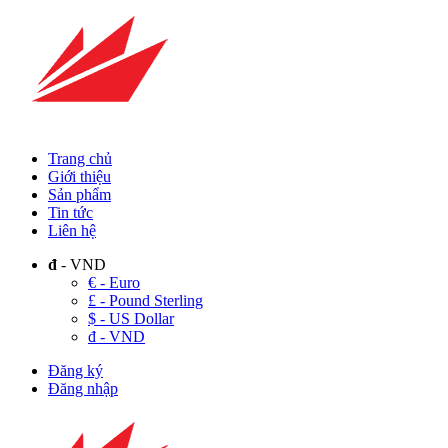
Trang chủ
Giới thiệu
Sản phẩm
Tin tức
Liên hệ
đ
- VND
€ - Euro
£ - Pound Sterling
$ - US Dollar
đ - VND
Đăng ký
Đăng nhập