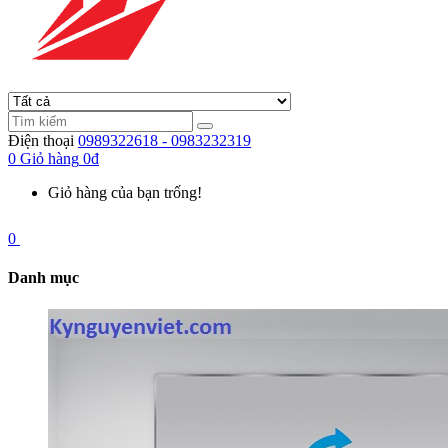
Điện thoại
0989322618 - 0983232319
0
Giỏ hàng
0đ
Giỏ hàng của bạn trống!
0
Danh mục