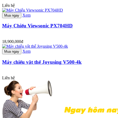
Liên hệ
Xem
Mua ngay
Máy Chiếu Viewsonic PX704HD
18,900,000đ
Xem
Mua ngay
Máy chiếu vật thể Joyusing V500-4k
Liên hệ