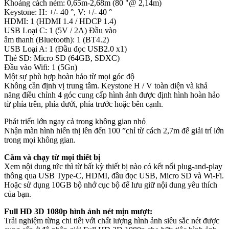
Khoảng cách ném: 0,65m-2,68m (80 "@ 2,14m)
Keystone: H: +/- 40 °, V: +/- 40 °
HDMI: 1 (HDMI 1.4 / HDCP 1.4)
USB Loại C: 1 (5V / 2A) Đầu vào
âm thanh (Bluetooth): 1 (BT4.2)
USB Loại A: 1 (Đầu đọc USB2.0 x1)
Thẻ SD: Micro SD (64GB, SDXC)
Đầu vào Wifi: 1 (5Gn)
Một sự phù hợp hoàn hảo từ mọi góc độ
Không cần định vị trung tâm. Keystone H / V toàn diện và khả
năng điều chỉnh 4 góc cung cấp hình ảnh được định hình hoàn hảo
từ phía trên, phía dưới, phía trước hoặc bên cạnh.
Phát triển lớn ngay cả trong không gian nhỏ
Nhận màn hình hiển thị lên đến 100 ”chỉ từ cách 2,7m để giải trí lớn
trong mọi không gian.
Cắm và chạy từ mọi thiết bị
Xem nội dung tức thì từ bất kỳ thiết bị nào có kết nối plug-and-play
thông qua USB Type-C, HDMI, đầu đọc USB, Micro SD và Wi-Fi.
Hoặc sử dụng 10GB bộ nhớ cục bộ để lưu giữ nội dung yêu thích
của bạn.
Full HD 3D 1080p hình ảnh nét mịn mượt:
Trải nghiệm từng chi tiết với chất lượng hình ảnh siêu sắc nét được