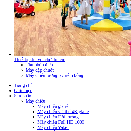
Thiết bị khu vui chơi trẻ em
Thú nhún điện
Máy đập chuột
Máy chiếu tương tác ném bóng
Trang chủ
Giới thiệu
Sản phẩm
Máy chiếu
Máy chiếu giá rẻ
Máy chiếu vật thể 4K giá rẻ
Máy chiếu Hội trường
Máy chiếu Full HD 1080
Máy chiếu Yaber