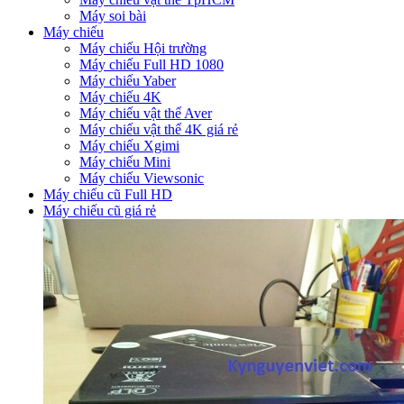
Máy soi bài
Máy chiếu
Máy chiếu Hội trường
Máy chiếu Full HD 1080
Máy chiếu Yaber
Máy chiếu 4K
Máy chiếu vật thể Aver
Máy chiếu vật thể 4K giá rẻ
Máy chiếu Xgimi
Máy chiếu Mini
Máy chiếu Viewsonic
Máy chiếu cũ Full HD
Máy chiếu cũ giá rẻ