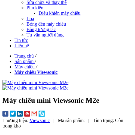
Sửa chữa và thay thế
Phụ kiện
Điều khiển máy chiếu
Loa
Bóng đèn máy chiếu
Bảng tương tác
Tư vấn người dùng
Tin tức
Liên hệ
Trang chủ
/
Sản phẩm
/
Máy chiếu
/
Máy chiếu Viewsonic
Máy chiếu mini Viewsonic M2e
Thương hiệu:
Viewsonic
|
Mã sản phẩm:
|
Tình trạng:
Còn
trong kho