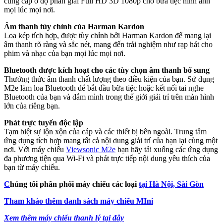
cung cấp ở độ phân giải Full HD 3D 1080p cho bữa tiệc hình ảnh
mọi lúc mọi nơi.
Âm thanh tùy chỉnh của Harman Kardon
Loa kép tích hợp, được tùy chỉnh bởi Harman Kardon để mang lại
âm thanh rõ ràng và sắc nét, mang đến trải nghiệm như rạp hát cho
phim và nhạc của bạn mọi lúc mọi nơi.
Bluetooth được kích hoạt cho các tùy chọn âm thanh bổ sung
Thưởng thức âm thanh chất lượng theo điều kiện của bạn. Sử dụng
M2e làm loa Bluetooth để bắt đầu bữa tiệc hoặc kết nối tai nghe
Bluetooth của bạn và đắm mình trong thế giới giải trí trên màn hình
lớn của riêng bạn.
Phát trực tuyến độc lập
Tạm biệt sự lộn xộn của cáp và các thiết bị bên ngoài. Trung tâm
ứng dụng tích hợp mang tất cả nội dung giải trí của bạn lại cùng một
nơi. Với máy chiếu
Viewsonic M2e
bạn hãy tải xuống các ứng dụng
đa phương tiện qua Wi-Fi và phát trực tiếp nội dung yêu thích của
bạn từ máy chiếu.
C
húng tôi phân phối máy chiếu các loại
tại Hà Nội, Sài Gòn
Tham khảo thêm danh sách máy chiếu MIni
Xem thêm máy chiếu thanh lý tại đây