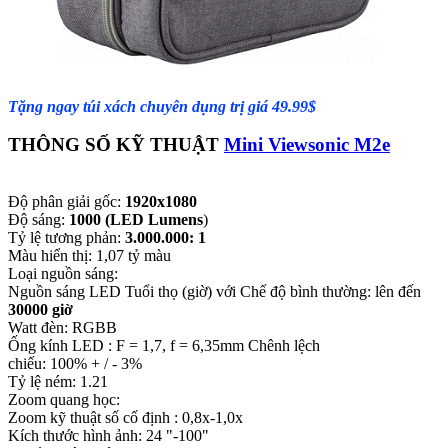
Tặng ngay túi xách chuyên dụng trị giá 49.99$
THÔNG SỐ KỸ THUẬT
Mini Viewsonic M2e
Độ phân giải gốc:
1920x1080
Độ sáng:
1000 (LED Lumens
)
Tỷ lệ tương phản:
3.000.000: 1
Màu hiển thị: 1,07 tỷ màu
Loại nguồn sáng:
Nguồn sáng LED Tuổi thọ (giờ) với Chế độ bình thường: lên đến
30000 giờ
Watt đèn: RGBB
Ống kính LED : F = 1,7, f = 6,35mm Chênh lệch
chiếu: 100% + / - 3%
Tỷ lệ ném: 1.21
Zoom quang học:
Zoom kỹ thuật số cố định : 0,8x-1,0x
Kích thước hình ảnh: 24 "-100"