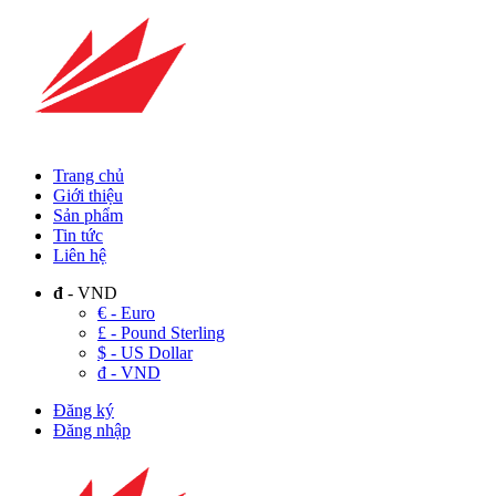
Trang chủ
Giới thiệu
Sản phẩm
Tin tức
Liên hệ
đ
- VND
€ - Euro
£ - Pound Sterling
$ - US Dollar
đ - VND
Đăng ký
Đăng nhập