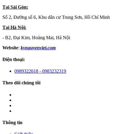
Tại Sài Gòn:
Số 2, Đường số 6, Khu dân cư Trung Sơn, Hồ Chí Minh
Tại Hà Nội:
- B2, Đại Kim, Hoàng Mai, Hà Nội
Website
:
kynguyenviet.com
Điện thoại:
0989322618 - 0983232319
Theo dõi chúng tôi
Thông tin