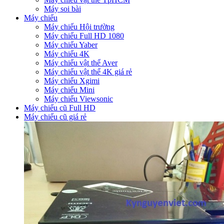
Máy soi bài
Máy chiếu
Máy chiếu Hội trường
Máy chiếu Full HD 1080
Máy chiếu Yaber
Máy chiếu 4K
Máy chiếu vật thể Aver
Máy chiếu vật thể 4K giá rẻ
Máy chiếu Xgimi
Máy chiếu Mini
Máy chiếu Viewsonic
Máy chiếu cũ Full HD
Máy chiếu cũ giá rẻ