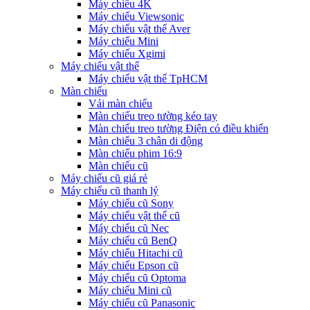
Máy chiếu 4K
Máy chiếu Viewsonic
Máy chiếu vật thể Aver
Máy chiếu Mini
Máy chiếu Xgimi
Máy chiếu vật thể
Máy chiếu vật thể TpHCM
Màn chiếu
Vải màn chiếu
Màn chiếu treo tường kéo tay
Màn chiếu treo tường Điện có điều khiển
Màn chiếu 3 chân di động
Màn chiếu phim 16:9
Màn chiếu cũ
Máy chiếu cũ giá rẻ
Máy chiếu cũ thanh lý
Máy chiếu cũ Sony
Máy chiếu vật thể cũ
Máy chiếu cũ Nec
Máy chiếu cũ BenQ
Máy chiếu Hitachi cũ
Máy chiếu Epson cũ
Máy chiếu cũ Optoma
Máy chiếu Mini cũ
Máy chiếu cũ Panasonic