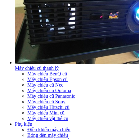
Máy chiếu cũ thanh lý
Máy chiếu BenQ cũ
Máy chiếu Epson cũ
Máy chiếu cũ Nec
Máy chiếu cũ Optoma
Máy chiếu cũ Panasonic
Máy chiếu cũ Sony
Máy chiếu Hitachi cũ
Máy chiếu Mini cũ
Máy chiếu vật thể cũ
Phụ kiện
Điều khiển máy chiếu
Bóng đèn máy chiếu