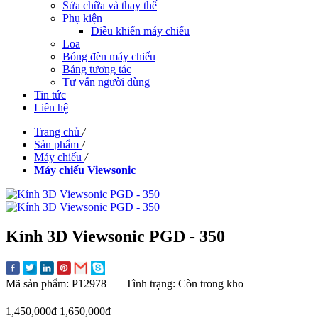
Sửa chữa và thay thế
Phụ kiện
Điều khiển máy chiếu
Loa
Bóng đèn máy chiếu
Bảng tương tác
Tư vấn người dùng
Tin tức
Liên hệ
Trang chủ
/
Sản phẩm
/
Máy chiếu
/
Máy chiếu Viewsonic
Kính 3D Viewsonic PGD - 350
Mã sản phẩm:
P12978
|
Tình trạng:
Còn trong kho
1,450,000đ
1,650,000đ