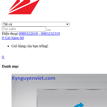
Điện thoại
0989322618 - 0983232319
0
Giỏ hàng
0đ
Giỏ hàng của bạn trống!
0
Danh mục