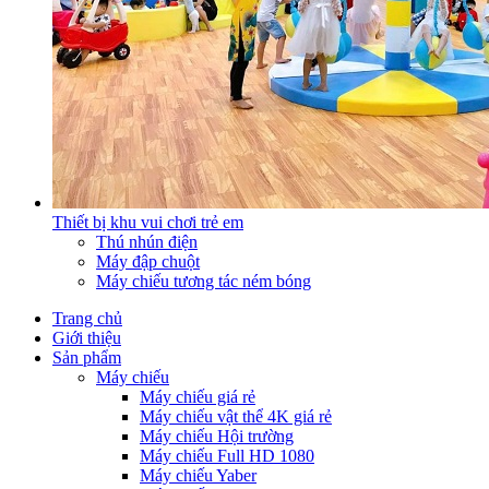
Thiết bị khu vui chơi trẻ em
Thú nhún điện
Máy đập chuột
Máy chiếu tương tác ném bóng
Trang chủ
Giới thiệu
Sản phẩm
Máy chiếu
Máy chiếu giá rẻ
Máy chiếu vật thể 4K giá rẻ
Máy chiếu Hội trường
Máy chiếu Full HD 1080
Máy chiếu Yaber