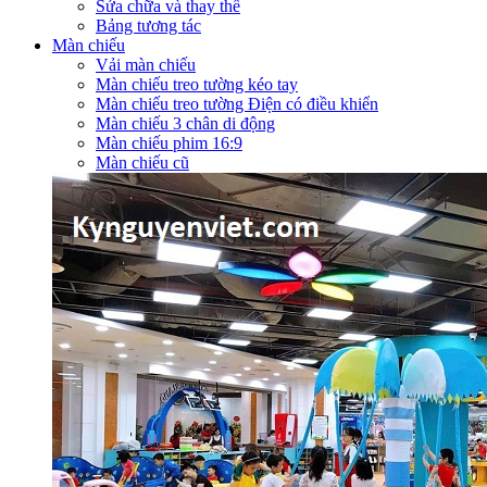
Sửa chữa và thay thế
Bảng tương tác
Màn chiếu
Vải màn chiếu
Màn chiếu treo tường kéo tay
Màn chiếu treo tường Điện có điều khiển
Màn chiếu 3 chân di động
Màn chiếu phim 16:9
Màn chiếu cũ