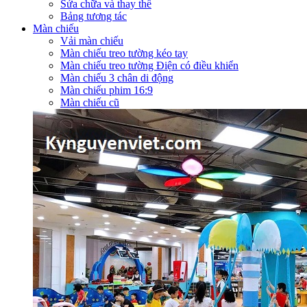
Sửa chữa và thay thế
Bảng tương tác
Màn chiếu
Vải màn chiếu
Màn chiếu treo tường kéo tay
Màn chiếu treo tường Điện có điều khiển
Màn chiếu 3 chân di động
Màn chiếu phim 16:9
Màn chiếu cũ