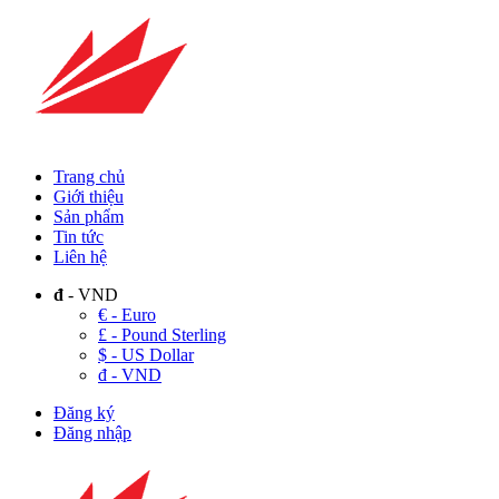
Trang chủ
Giới thiệu
Sản phẩm
Tin tức
Liên hệ
đ
- VND
€ - Euro
£ - Pound Sterling
$ - US Dollar
đ - VND
Đăng ký
Đăng nhập