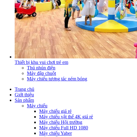
Thiết bị khu vui chơi trẻ em
Thú nhún điện
Máy đập chuột
Máy chiếu tương tác ném bóng
Trang chủ
Giới thiệu
Sản phẩm
Máy chiếu
Máy chiếu giá rẻ
Máy chiếu vật thể 4K giá rẻ
Máy chiếu Hội trường
Máy chiếu Full HD 1080
Máy chiếu Yaber