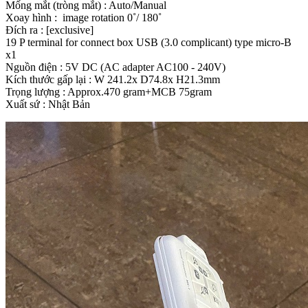
Mống mắt (tròng mắt) : Auto/Manual
Xoay hình : image rotation 0˚/ 180˚
Đích ra : [exclusive]
19 P terminal for connect box USB (3.0 complicant) type micro-B
x1
Nguồn điện : 5V DC (AC adapter AC100 - 240V)
Kích thước gấp lại : W 241.2x D74.8x H21.3mm
Trọng lượng : Approx.470 gram+MCB 75gram
Xuất sứ : Nhật Bản