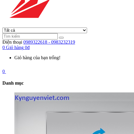
Điện thoại
0989322618 - 0983232319
0
Giỏ hàng
0đ
Giỏ hàng của bạn trống!
0
Danh mục