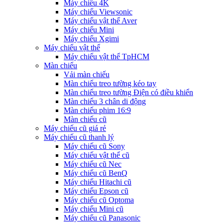
Máy chiếu 4K
Máy chiếu Viewsonic
Máy chiếu vật thể Aver
Máy chiếu Mini
Máy chiếu Xgimi
Máy chiếu vật thể
Máy chiếu vật thể TpHCM
Màn chiếu
Vải màn chiếu
Màn chiếu treo tường kéo tay
Màn chiếu treo tường Điện có điều khiển
Màn chiếu 3 chân di động
Màn chiếu phim 16:9
Màn chiếu cũ
Máy chiếu cũ giá rẻ
Máy chiếu cũ thanh lý
Máy chiếu cũ Sony
Máy chiếu vật thể cũ
Máy chiếu cũ Nec
Máy chiếu cũ BenQ
Máy chiếu Hitachi cũ
Máy chiếu Epson cũ
Máy chiếu cũ Optoma
Máy chiếu Mini cũ
Máy chiếu cũ Panasonic