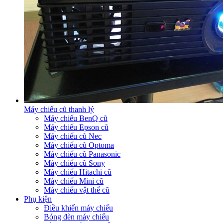
Máy chiếu cũ thanh lý
Máy chiếu BenQ cũ
Máy chiếu Epson cũ
Máy chiếu cũ Nec
Máy chiếu cũ Optoma
Máy chiếu cũ Panasonic
Máy chiếu cũ Sony
Máy chiếu Hitachi cũ
Máy chiếu Mini cũ
Máy chiếu vật thể cũ
Phụ kiện
Điều khiển máy chiếu
Bóng đèn máy chiếu