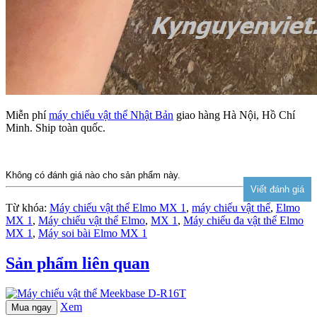
Miễn phí
máy chiếu vật thể Nhật Bản
giao hàng Hà Nội, Hồ Chí
Minh. Ship toàn quốc.
Không có đánh giá nào cho sản phẩm này.
Từ khóa:
Máy chiếu vật thể Elmo MX 1
,
máy chiếu vật thể
,
Elmo
MX 1
,
Máy chiếu vật thể Elmo
,
MX 1
,
Máy chiếu đa vật thể Elmo
MX 1
,
Máy soi bài Elmo MX 1
Sản phẩm liên quan
Xem
Mua ngay