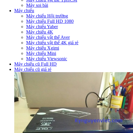
Máy soi bài
Máy chiếu
Máy chiếu Hội trường
Máy chiếu Full HD 1080
Máy chiếu Yaber
Máy chiếu 4K
Máy chiếu vật thể Aver
Máy chiếu vật thể 4K giá rẻ
Máy chiếu Xgimi
Máy chiếu Mini
Máy chiếu Viewsonic
Máy chiếu cũ Full HD
Máy chiếu cũ giá rẻ