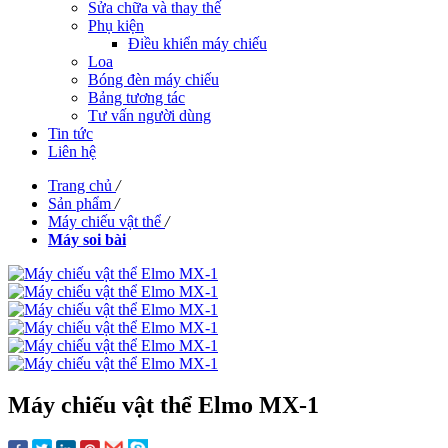
Sửa chữa và thay thế
Phụ kiện
Điều khiển máy chiếu
Loa
Bóng đèn máy chiếu
Bảng tương tác
Tư vấn người dùng
Tin tức
Liên hệ
Trang chủ
/
Sản phẩm
/
Máy chiếu vật thể
/
Máy soi bài
Máy chiếu vật thể Elmo MX-1