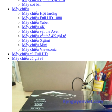
Máy soi bài
Máy chiếu
Máy chiếu Hội trường
Máy chiếu Full HD 1080
Máy chiếu Yaber
Máy chiếu 4K
Máy chiếu vật thể Aver
Máy chiếu vật thể 4K giá rẻ
Máy chiếu Xgimi
Máy chiếu Mini
Máy chiếu Viewsonic
Máy chiếu cũ Full HD
Máy chiếu cũ giá rẻ