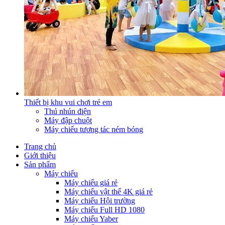
Thiết bị khu vui chơi trẻ em
Thú nhún điện
Máy đập chuột
Máy chiếu tương tác ném bóng
Trang chủ
Giới thiệu
Sản phẩm
Máy chiếu
Máy chiếu giá rẻ
Máy chiếu vật thể 4K giá rẻ
Máy chiếu Hội trường
Máy chiếu Full HD 1080
Máy chiếu Yaber