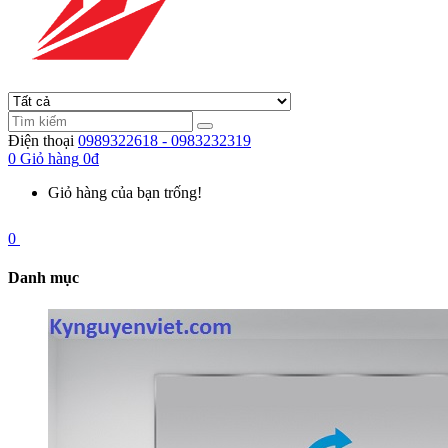
Điện thoại
0989322618 - 0983232319
0
Giỏ hàng
0đ
Giỏ hàng của bạn trống!
0
Danh mục