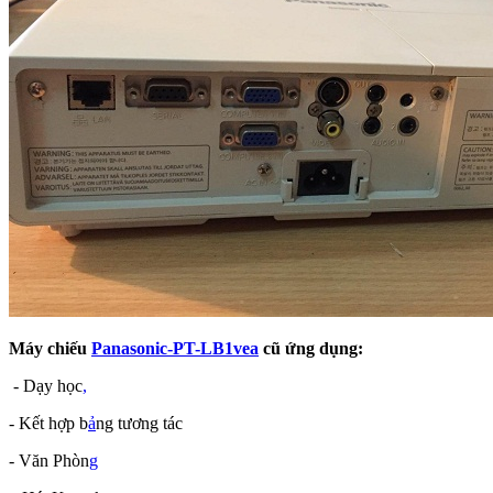
Máy chiếu
Panasonic-PT-LB1vea
cũ ứng dụng:
- Dạy học
,
- Kết hợp b
ả
ng tương tác
- Văn Phòn
g