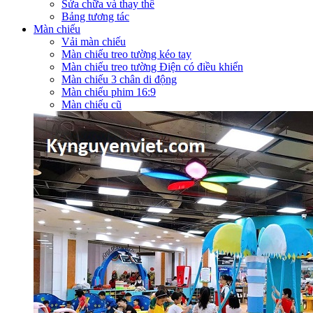
Sửa chữa và thay thế
Bảng tương tác
Màn chiếu
Vải màn chiếu
Màn chiếu treo tường kéo tay
Màn chiếu treo tường Điện có điều khiển
Màn chiếu 3 chân di động
Màn chiếu phim 16:9
Màn chiếu cũ