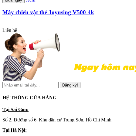
Mua ngay
Máy chiếu vật thể Joyusing V500-4k
Liên hệ
Đăng ký!
HỆ THỐNG CỬA HÀNG
Tại Sài Gòn:
Số 2, Đường số 6, Khu dân cư Trung Sơn, Hồ Chí Minh
Tại Hà Nội: