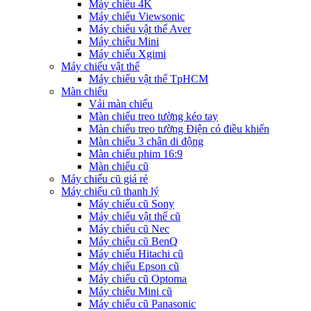
Máy chiếu 4K
Máy chiếu Viewsonic
Máy chiếu vật thể Aver
Máy chiếu Mini
Máy chiếu Xgimi
Máy chiếu vật thể
Máy chiếu vật thể TpHCM
Màn chiếu
Vải màn chiếu
Màn chiếu treo tường kéo tay
Màn chiếu treo tường Điện có điều khiển
Màn chiếu 3 chân di động
Màn chiếu phim 16:9
Màn chiếu cũ
Máy chiếu cũ giá rẻ
Máy chiếu cũ thanh lý
Máy chiếu cũ Sony
Máy chiếu vật thể cũ
Máy chiếu cũ Nec
Máy chiếu cũ BenQ
Máy chiếu Hitachi cũ
Máy chiếu Epson cũ
Máy chiếu cũ Optoma
Máy chiếu Mini cũ
Máy chiếu cũ Panasonic