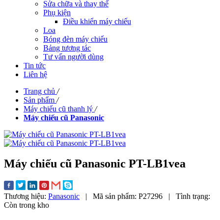
Sửa chữa và thay thế
Phụ kiện
Điều khiển máy chiếu
Loa
Bóng đèn máy chiếu
Bảng tương tác
Tư vấn người dùng
Tin tức
Liên hệ
Trang chủ
/
Sản phẩm
/
Máy chiếu cũ thanh lý
/
Máy chiếu cũ Panasonic
Máy chiếu cũ Panasonic PT-LB1vea
Thương hiệu:
Panasonic
|
Mã sản phẩm:
P27296
|
Tình trạng:
Còn trong kho