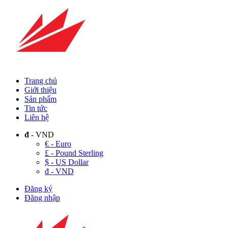
Trang chủ
Giới thiệu
Sản phẩm
Tin tức
Liên hệ
đ
- VND
€ - Euro
£ - Pound Sterling
$ - US Dollar
đ - VND
Đăng ký
Đăng nhập