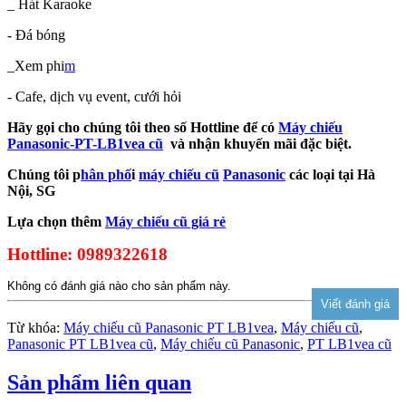
_ Hát Karaoke
- Đá bóng
_Xem phi
m
- Cafe, dịch vụ event, cưới hỏi
Hãy gọi cho chúng tôi theo số Hottline để có
Máy chiếu
Panasonic-PT-LB1vea cũ
và nhận khuyến mãi đặc biệt.
Chúng tôi p
hân phố
i
máy chiếu cũ
Panasonic
các loại tại Hà
Nội, SG
Lựa chọn thêm
Máy chiếu cũ giá rẻ
Hottline: 0989322618
Không có đánh giá nào cho sản phẩm này.
Từ khóa:
Máy chiếu cũ Panasonic PT LB1vea
,
Máy chiếu cũ
,
Panasonic PT LB1vea cũ
,
Máy chiếu cũ Panasonic
,
PT LB1vea cũ
Sản phẩm liên quan