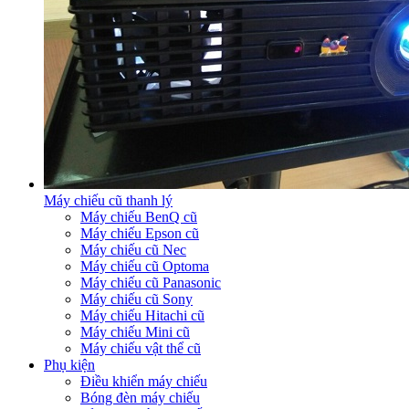
Máy chiếu cũ thanh lý
Máy chiếu BenQ cũ
Máy chiếu Epson cũ
Máy chiếu cũ Nec
Máy chiếu cũ Optoma
Máy chiếu cũ Panasonic
Máy chiếu cũ Sony
Máy chiếu Hitachi cũ
Máy chiếu Mini cũ
Máy chiếu vật thể cũ
Phụ kiện
Điều khiển máy chiếu
Bóng đèn máy chiếu