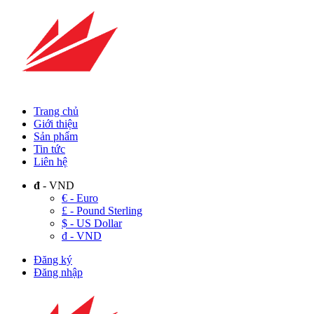
Trang chủ
Giới thiệu
Sản phẩm
Tin tức
Liên hệ
đ
- VND
€ - Euro
£ - Pound Sterling
$ - US Dollar
đ - VND
Đăng ký
Đăng nhập