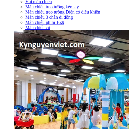
Vải màn chiếu
Màn chiếu treo tường kéo tay
Màn chiếu treo tường Điện có điều khiển
Màn chiếu 3 chân di động
Màn chiếu phim 16:9
Màn chiếu cũ