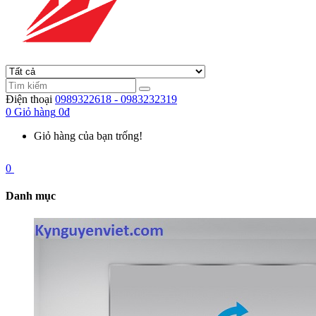
Điện thoại
0989322618 - 0983232319
0
Giỏ hàng
0đ
Giỏ hàng của bạn trống!
0
Danh mục