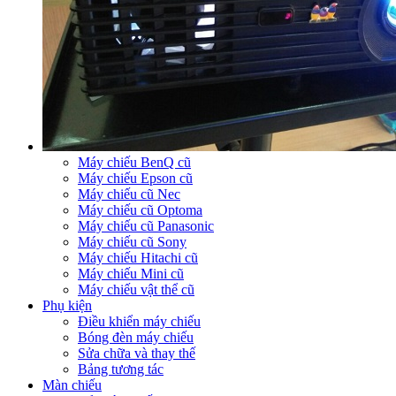
Máy chiếu BenQ cũ
Máy chiếu Epson cũ
Máy chiếu cũ Nec
Máy chiếu cũ Optoma
Máy chiếu cũ Panasonic
Máy chiếu cũ Sony
Máy chiếu Hitachi cũ
Máy chiếu Mini cũ
Máy chiếu vật thể cũ
Phụ kiện
Điều khiển máy chiếu
Bóng đèn máy chiếu
Sửa chữa và thay thế
Bảng tương tác
Màn chiếu