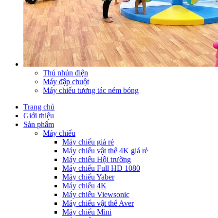
Thú nhún điện
Máy đập chuột
Máy chiếu tương tác ném bóng
Trang chủ
Giới thiệu
Sản phẩm
Máy chiếu
Máy chiếu giá rẻ
Máy chiếu vật thể 4K giá rẻ
Máy chiếu Hội trường
Máy chiếu Full HD 1080
Máy chiếu Yaber
Máy chiếu 4K
Máy chiếu Viewsonic
Máy chiếu vật thể Aver
Máy chiếu Mini