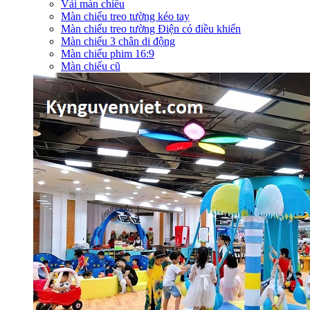
Vải màn chiếu
Màn chiếu treo tường kéo tay
Màn chiếu treo tường Điện có điều khiển
Màn chiếu 3 chân di động
Màn chiếu phim 16:9
Màn chiếu cũ