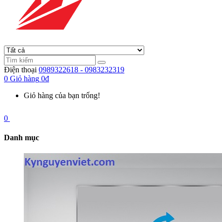
Điện thoại
0989322618 - 0983232319
0
Giỏ hàng
0đ
Giỏ hàng của bạn trống!
0
Danh mục