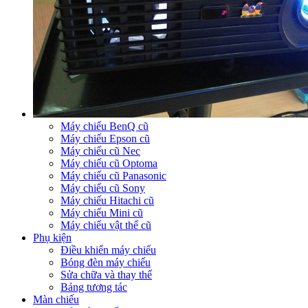
Máy chiếu BenQ cũ
Máy chiếu Epson cũ
Máy chiếu cũ Nec
Máy chiếu cũ Optoma
Máy chiếu cũ Panasonic
Máy chiếu cũ Sony
Máy chiếu Hitachi cũ
Máy chiếu Mini cũ
Máy chiếu vật thể cũ
Phụ kiện
Điều khiển máy chiếu
Bóng đèn máy chiếu
Sửa chữa và thay thế
Bảng tương tác
Màn chiếu