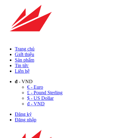
Trang chủ
Giới thiệu
Sản phẩm
Tin tức
Liên hệ
đ
- VND
€ - Euro
£ - Pound Sterling
$ - US Dollar
đ - VND
Đăng ký
Đăng nhập