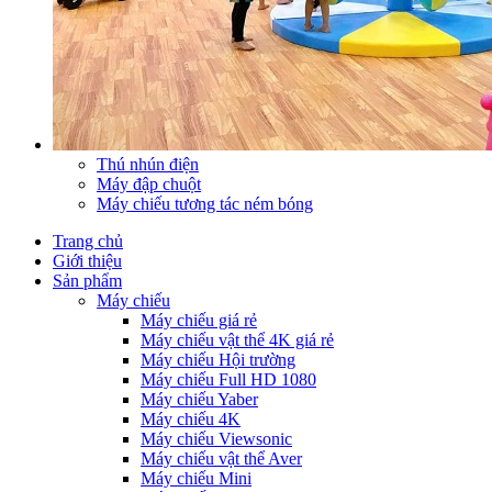
Thú nhún điện
Máy đập chuột
Máy chiếu tương tác ném bóng
Trang chủ
Giới thiệu
Sản phẩm
Máy chiếu
Máy chiếu giá rẻ
Máy chiếu vật thể 4K giá rẻ
Máy chiếu Hội trường
Máy chiếu Full HD 1080
Máy chiếu Yaber
Máy chiếu 4K
Máy chiếu Viewsonic
Máy chiếu vật thể Aver
Máy chiếu Mini