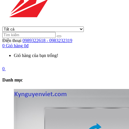
Điện thoại
0989322618 - 0983232319
0
Giỏ hàng
0đ
Giỏ hàng của bạn trống!
0
Danh mục