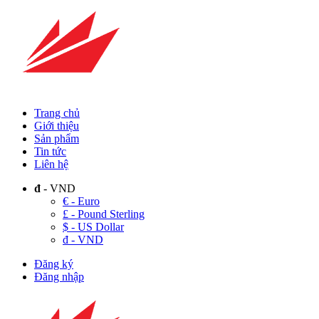
Trang chủ
Giới thiệu
Sản phẩm
Tin tức
Liên hệ
đ
- VND
€ - Euro
£ - Pound Sterling
$ - US Dollar
đ - VND
Đăng ký
Đăng nhập