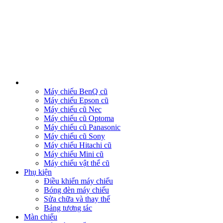
Máy chiếu BenQ cũ
Máy chiếu Epson cũ
Máy chiếu cũ Nec
Máy chiếu cũ Optoma
Máy chiếu cũ Panasonic
Máy chiếu cũ Sony
Máy chiếu Hitachi cũ
Máy chiếu Mini cũ
Máy chiếu vật thể cũ
Phụ kiện
Điều khiển máy chiếu
Bóng đèn máy chiếu
Sửa chữa và thay thế
Bảng tương tác
Màn chiếu