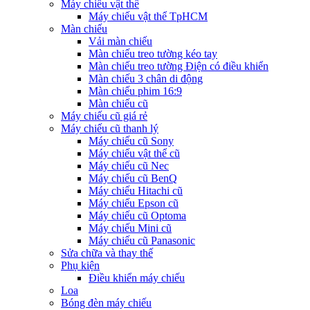
Máy chiếu vật thể
Máy chiếu vật thể TpHCM
Màn chiếu
Vải màn chiếu
Màn chiếu treo tường kéo tay
Màn chiếu treo tường Điện có điều khiển
Màn chiếu 3 chân di động
Màn chiếu phim 16:9
Màn chiếu cũ
Máy chiếu cũ giá rẻ
Máy chiếu cũ thanh lý
Máy chiếu cũ Sony
Máy chiếu vật thể cũ
Máy chiếu cũ Nec
Máy chiếu cũ BenQ
Máy chiếu Hitachi cũ
Máy chiếu Epson cũ
Máy chiếu cũ Optoma
Máy chiếu Mini cũ
Máy chiếu cũ Panasonic
Sửa chữa và thay thế
Phụ kiện
Điều khiển máy chiếu
Loa
Bóng đèn máy chiếu