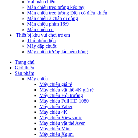
Vải màn chiếu
Màn chiếu treo tường kéo tay
Màn chiếu treo tường Điện có điều khiển
Màn chiếu 3 chân di động
Màn chiếu phim 16:9
Màn chiếu cũ
Thiết bị khu vui chơi trẻ em
Thú nhún điện
Máy đập chuột
Máy chiếu tương tác ném bóng
Trang chủ
Giới thiệu
Sản phẩm
Máy chiếu
Máy chiếu giá rẻ
Máy chiếu vật thể 4K giá rẻ
Máy chiếu Hội trường
Máy chiếu Full HD 1080
Máy chiếu Yaber
Máy chiếu 4K
Máy chiếu Viewsonic
Máy chiếu vật thể Aver
Máy chiếu Mini
Máy chiếu Xgimi