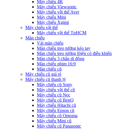
Máy chiếu 4K
Máy chiếu Viewsonic
Máy chiếu vật thể Aver
Máy chiếu Mini
Máy chiếu Xgimi
Máy chiếu vật thể
Máy chiếu vật thể TpHCM
Màn chiếu
Vải màn chiếu
Màn chiếu treo tường kéo tay
Màn chiếu treo tường Điện có điều khiển
Màn chiếu 3 chân di động
Màn chiếu phim 16:9
Màn chiếu cũ
Máy chiếu cũ giá rẻ
Máy chiếu cũ thanh lý
Máy chiếu cũ Sony
Máy chiếu vật thể cũ
Máy chiếu cũ Nec
Máy chiếu cũ BenQ
Máy chiếu Hitachi cũ
Máy chiếu Epson cũ
Máy chiếu cũ Optoma
Máy chiếu Mini cũ
Máy chiếu cũ Panasonic