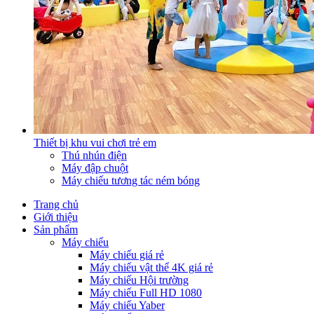
Thiết bị khu vui chơi trẻ em
Thú nhún điện
Máy đập chuột
Máy chiếu tương tác ném bóng
Trang chủ
Giới thiệu
Sản phẩm
Máy chiếu
Máy chiếu giá rẻ
Máy chiếu vật thể 4K giá rẻ
Máy chiếu Hội trường
Máy chiếu Full HD 1080
Máy chiếu Yaber