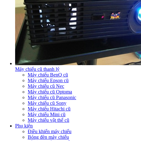
Máy chiếu cũ thanh lý
Máy chiếu BenQ cũ
Máy chiếu Epson cũ
Máy chiếu cũ Nec
Máy chiếu cũ Optoma
Máy chiếu cũ Panasonic
Máy chiếu cũ Sony
Máy chiếu Hitachi cũ
Máy chiếu Mini cũ
Máy chiếu vật thể cũ
Phụ kiện
Điều khiển máy chiếu
Bóng đèn máy chiếu