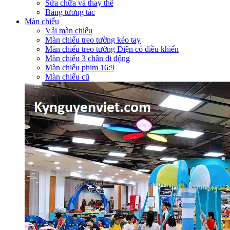
Sửa chữa và thay thế
Bảng tương tác
Màn chiếu
Vải màn chiếu
Màn chiếu treo tường kéo tay
Màn chiếu treo tường Điện có điều khiển
Màn chiếu 3 chân di động
Màn chiếu phim 16:9
Màn chiếu cũ