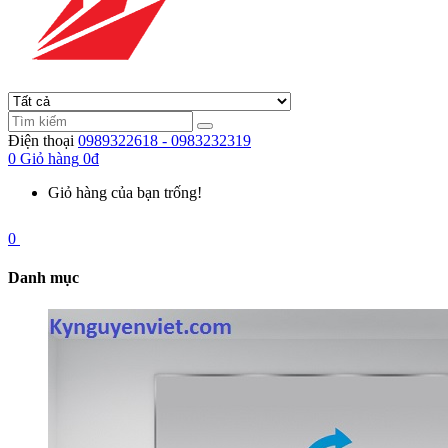
Điện thoại
0989322618 - 0983232319
0
Giỏ hàng
0đ
Giỏ hàng của bạn trống!
0
Danh mục