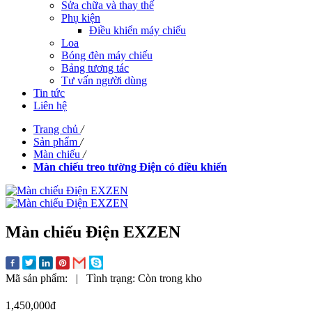
Sửa chữa và thay thế
Phụ kiện
Điều khiển máy chiếu
Loa
Bóng đèn máy chiếu
Bảng tương tác
Tư vấn người dùng
Tin tức
Liên hệ
Trang chủ
/
Sản phẩm
/
Màn chiếu
/
Màn chiếu treo tường Điện có điều khiển
Màn chiếu Điện EXZEN
Mã sản phẩm:
|
Tình trạng:
Còn trong kho
1,450,000đ