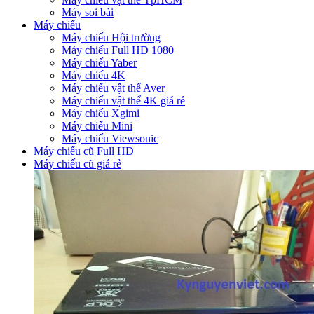
Máy soi bài
Máy chiếu
Máy chiếu Hội trường
Máy chiếu Full HD 1080
Máy chiếu Yaber
Máy chiếu 4K
Máy chiếu vật thể Aver
Máy chiếu vật thể 4K giá rẻ
Máy chiếu Xgimi
Máy chiếu Mini
Máy chiếu Viewsonic
Máy chiếu cũ Full HD
Máy chiếu cũ giá rẻ