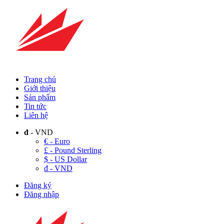
Trang chủ
Giới thiệu
Sản phẩm
Tin tức
Liên hệ
đ
- VND
€ - Euro
£ - Pound Sterling
$ - US Dollar
đ - VND
Đăng ký
Đăng nhập