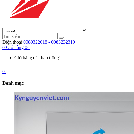
Điện thoại
0989322618 - 0983232319
0
Giỏ hàng
0đ
Giỏ hàng của bạn trống!
0
Danh mục