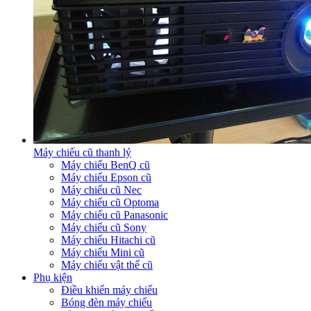
Máy chiếu cũ thanh lý
Máy chiếu BenQ cũ
Máy chiếu Epson cũ
Máy chiếu cũ Nec
Máy chiếu cũ Optoma
Máy chiếu cũ Panasonic
Máy chiếu cũ Sony
Máy chiếu Hitachi cũ
Máy chiếu Mini cũ
Máy chiếu vật thể cũ
Phụ kiện
Điều khiển máy chiếu
Bóng đèn máy chiếu