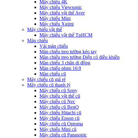
Máy chiếu 4K
Máy chiếu Viewsonic
Máy chiếu vật thể Aver
Máy chiếu Mini
Máy chiếu Xgimi
Máy chiếu vật thể
Máy chiếu vật thể TpHCM
Màn chiếu
Vải màn chiếu
Màn chiếu treo tường kéo tay
Màn chiếu treo tường Điện có điều khiển
Màn chiếu 3 chân di động
Màn chiếu phim 16:9
Màn chiếu cũ
Máy chiếu cũ giá rẻ
Máy chiếu cũ thanh lý
Máy chiếu cũ Sony
Máy chiếu vật thể cũ
Máy chiếu cũ Nec
Máy chiếu cũ BenQ
Máy chiếu Hitachi cũ
Máy chiếu Epson cũ
Máy chiếu cũ Optoma
Máy chiếu Mini cũ
Máy chiếu cũ Panasonic