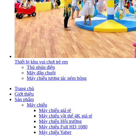
Thiết bị khu vui chơi trẻ em
Thú nhún điện
Máy đập chuột
Máy chiếu tương tác ném bóng
Trang chủ
Giới thiệu
Sản phẩm
Máy chiếu
Máy chiếu giá rẻ
Máy chiếu vật thể 4K giá rẻ
Máy chiếu Hội trường
Máy chiếu Full HD 1080
Máy chiếu Yaber