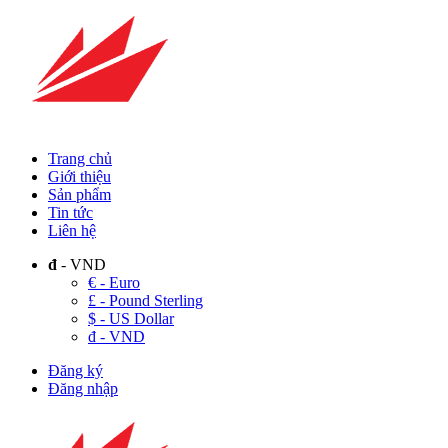
Trang chủ
Giới thiệu
Sản phẩm
Tin tức
Liên hệ
đ
- VND
€ - Euro
£ - Pound Sterling
$ - US Dollar
đ - VND
Đăng ký
Đăng nhập