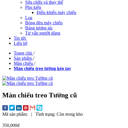
Sửa chữa và thay thế
Phụ kiện
Điều khiển máy chiếu
Loa
Bóng đèn máy chiếu
Bảng tương tác
Tư vấn người dùng
Tin tức
Liên hệ
Trang chủ
/
Sản phẩm
/
Màn chiếu
/
Màn chiếu treo tường kéo tay
Màn chiếu treo Tường cũ
Mã sản phẩm:
|
Tình trạng:
Còn trong kho
350,000đ