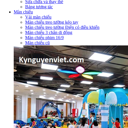
Sửa chữa và thay thế
Bảng tương tác
Màn chiếu
Vải màn chiếu
Màn chiếu treo tường kéo tay
Màn chiếu treo tường Điện có điều khiển
Màn chiếu 3 chân di động
Màn chiếu phim 16:9
Màn chiếu cũ