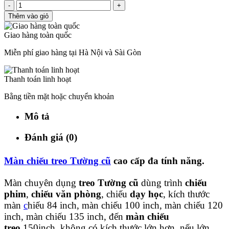
-
+
Thêm vào giỏ
Giao hàng toàn quốc
Miễn phí giao hàng tại Hà Nội và Sài Gòn
Thanh toán linh hoạt
Bằng tiền mặt hoặc chuyển khoản
Mô tả
Đánh giá (0)
Màn chiếu treo Tường cũ
cao cấp đa tính năng.
Màn chuyên dụng
treo Tường cũ
dùng trình
chiếu
phim
,
chiếu văn phòng
, chiếu
dạy học
, kích thước
màn
c
hiếu 84 inch, màn chiếu 100 inch, màn chiếu 120
inch, màn chiếu 135 inch, đến
màn chiếu
treo
150inch. không có kích thước lớn hơn, nếu lớn