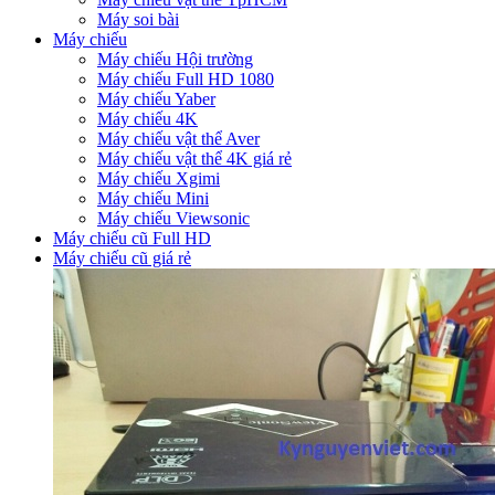
Máy soi bài
Máy chiếu
Máy chiếu Hội trường
Máy chiếu Full HD 1080
Máy chiếu Yaber
Máy chiếu 4K
Máy chiếu vật thể Aver
Máy chiếu vật thể 4K giá rẻ
Máy chiếu Xgimi
Máy chiếu Mini
Máy chiếu Viewsonic
Máy chiếu cũ Full HD
Máy chiếu cũ giá rẻ