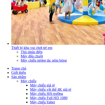
Thiết bị khu vui chơi trẻ em
Thú nhún điện
Máy đập chuột
Máy chiếu tương tác ném bóng
Trang chủ
Giới thiệu
Sản phẩm
Máy chiếu
Máy chiếu giá rẻ
Máy chiếu vật thể 4K giá rẻ
Máy chiếu Hội trường
Máy chiếu Full HD 1080
Máy chiếu Yaber