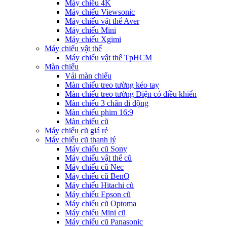
Máy chiếu 4K
Máy chiếu Viewsonic
Máy chiếu vật thể Aver
Máy chiếu Mini
Máy chiếu Xgimi
Máy chiếu vật thể
Máy chiếu vật thể TpHCM
Màn chiếu
Vải màn chiếu
Màn chiếu treo tường kéo tay
Màn chiếu treo tường Điện có điều khiển
Màn chiếu 3 chân di động
Màn chiếu phim 16:9
Màn chiếu cũ
Máy chiếu cũ giá rẻ
Máy chiếu cũ thanh lý
Máy chiếu cũ Sony
Máy chiếu vật thể cũ
Máy chiếu cũ Nec
Máy chiếu cũ BenQ
Máy chiếu Hitachi cũ
Máy chiếu Epson cũ
Máy chiếu cũ Optoma
Máy chiếu Mini cũ
Máy chiếu cũ Panasonic