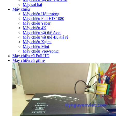
Máy soi bài
Máy chiếu
Máy chiếu Hội trường
Máy chiếu Full HD 1080
Máy chiếu Yaber
Máy chiếu 4K
Máy chiếu vật thể Aver
Máy chiếu vật thể 4K giá rẻ
Máy chiếu Xgimi
Máy chiếu Mini
Máy chiếu Viewsonic
Máy chiếu cũ Full HD
Máy chiếu cũ giá rẻ