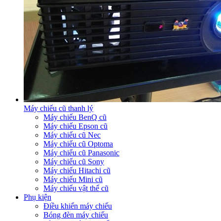
Máy chiếu cũ thanh lý
Máy chiếu BenQ cũ
Máy chiếu Epson cũ
Máy chiếu cũ Nec
Máy chiếu cũ Optoma
Máy chiếu cũ Panasonic
Máy chiếu cũ Sony
Máy chiếu Hitachi cũ
Máy chiếu Mini cũ
Máy chiếu vật thể cũ
Phụ kiện
Điều khiển máy chiếu
Bóng đèn máy chiếu