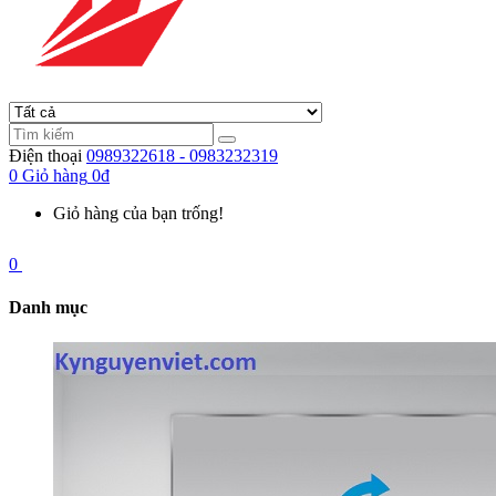
Điện thoại
0989322618 - 0983232319
0
Giỏ hàng
0đ
Giỏ hàng của bạn trống!
0
Danh mục