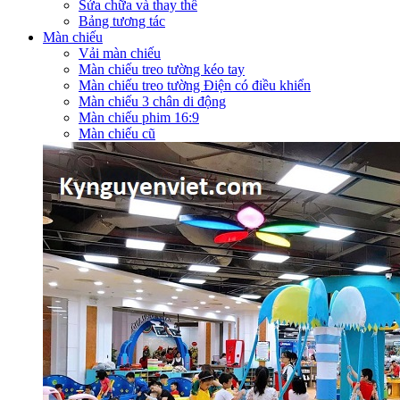
Sửa chữa và thay thế
Bảng tương tác
Màn chiếu
Vải màn chiếu
Màn chiếu treo tường kéo tay
Màn chiếu treo tường Điện có điều khiển
Màn chiếu 3 chân di động
Màn chiếu phim 16:9
Màn chiếu cũ