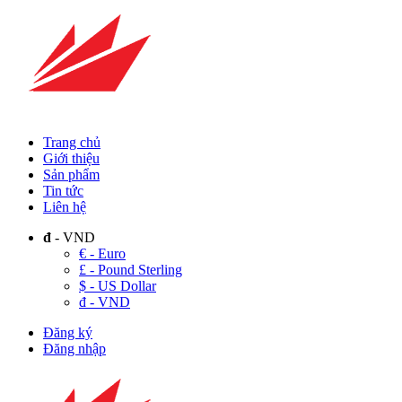
Trang chủ
Giới thiệu
Sản phẩm
Tin tức
Liên hệ
đ
- VND
€ - Euro
£ - Pound Sterling
$ - US Dollar
đ - VND
Đăng ký
Đăng nhập