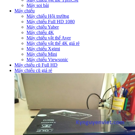
Máy soi bài
Máy chiếu
Máy chiếu Hội trường
Máy chiếu Full HD 1080
Máy chiếu Yaber
Máy chiếu 4K
Máy chiếu vật thể Aver
Máy chiếu vật thể 4K giá rẻ
Máy chiếu Xgimi
Máy chiếu Mini
Máy chiếu Viewsonic
Máy chiếu cũ Full HD
Máy chiếu cũ giá rẻ