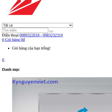
Điện thoại
0989322618 - 0983232319
0
Giỏ hàng
0đ
Giỏ hàng của bạn trống!
0
Danh mục