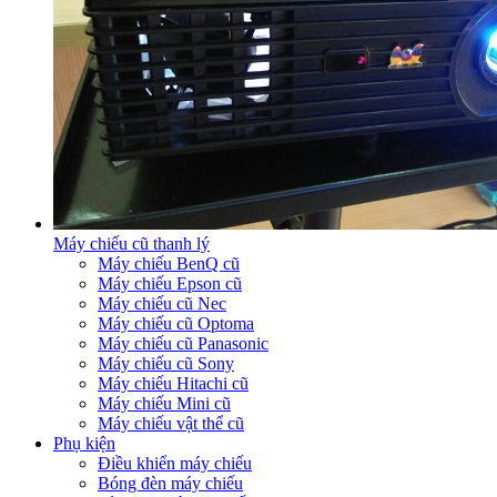
Máy chiếu cũ thanh lý
Máy chiếu BenQ cũ
Máy chiếu Epson cũ
Máy chiếu cũ Nec
Máy chiếu cũ Optoma
Máy chiếu cũ Panasonic
Máy chiếu cũ Sony
Máy chiếu Hitachi cũ
Máy chiếu Mini cũ
Máy chiếu vật thể cũ
Phụ kiện
Điều khiển máy chiếu
Bóng đèn máy chiếu