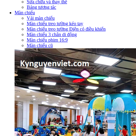
Sửa chữa và thay thế
Bảng tương tác
Màn chiếu
Vải màn chiếu
Màn chiếu treo tường kéo tay
Màn chiếu treo tường Điện có điều khiển
Màn chiếu 3 chân di động
Màn chiếu phim 16:9
Màn chiếu cũ