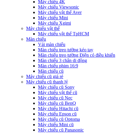
Máy chiếu 4K
Máy chiếu Viewsonic
Máy chiếu vật thể Aver
Máy chiếu Mini
Máy chiếu Xgimi
Máy chiếu vật thể
Máy chiếu vật thể TpHCM
Màn chiếu
Vải màn chiếu
Màn chiếu treo tường kéo tay
Màn chiếu treo tường Điện có điều khiển
Màn chiếu 3 chân di động
Màn chiếu phim 16:9
Màn chiếu cũ
Máy chiếu cũ giá rẻ
Máy chiếu cũ thanh lý
Máy chiếu cũ Sony
Máy chiếu vật thể cũ
Máy chiếu cũ Nec
Máy chiếu cũ BenQ
Máy chiếu Hitachi cũ
Máy chiếu Epson cũ
Máy chiếu cũ Optoma
Máy chiếu Mini cũ
Máy chiếu cũ Panasonic