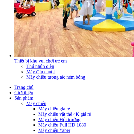
Thiết bị khu vui chơi trẻ em
Thú nhún điện
Máy đập chuột
Máy chiếu tương tác ném bóng
Trang chủ
Giới thiệu
Sản phẩm
Máy chiếu
Máy chiếu giá rẻ
Máy chiếu vật thể 4K giá rẻ
Máy chiếu Hội trường
Máy chiếu Full HD 1080
Máy chiếu Yaber