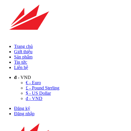
Trang chủ
Giới thiệu
Sản phẩm
Tin tức
Liên hệ
đ
- VND
€ - Euro
£ - Pound Sterling
$ - US Dollar
đ - VND
Đăng ký
Đăng nhập