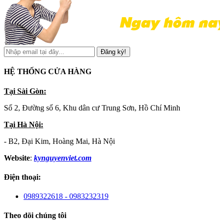
Đăng ký!
HỆ THỐNG CỬA HÀNG
Tại Sài Gòn:
Số 2, Đường số 6, Khu dân cư Trung Sơn, Hồ Chí Minh
Tại Hà Nội:
- B2, Đại Kim, Hoàng Mai, Hà Nội
Website
:
kynguyenviet.com
Điện thoại:
0989322618 - 0983232319
Theo dõi chúng tôi