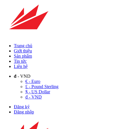
Trang chủ
Giới thiệu
Sản phẩm
Tin tức
Liên hệ
đ
- VND
€ - Euro
£ - Pound Sterling
$ - US Dollar
đ - VND
Đăng ký
Đăng nhập