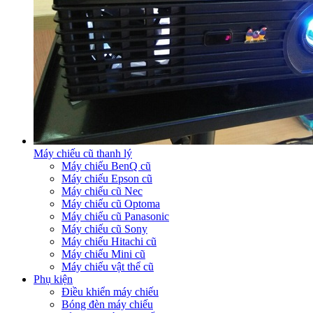
Máy chiếu cũ thanh lý
Máy chiếu BenQ cũ
Máy chiếu Epson cũ
Máy chiếu cũ Nec
Máy chiếu cũ Optoma
Máy chiếu cũ Panasonic
Máy chiếu cũ Sony
Máy chiếu Hitachi cũ
Máy chiếu Mini cũ
Máy chiếu vật thể cũ
Phụ kiện
Điều khiển máy chiếu
Bóng đèn máy chiếu