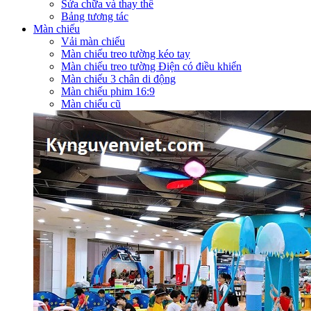
Sửa chữa và thay thế
Bảng tương tác
Màn chiếu
Vải màn chiếu
Màn chiếu treo tường kéo tay
Màn chiếu treo tường Điện có điều khiển
Màn chiếu 3 chân di động
Màn chiếu phim 16:9
Màn chiếu cũ