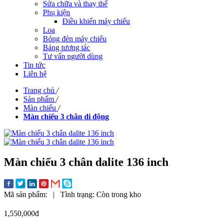
Sửa chữa và thay thế
Phụ kiện
Điều khiển máy chiếu
Loa
Bóng đèn máy chiếu
Bảng tương tác
Tư vấn người dùng
Tin tức
Liên hệ
Trang chủ
/
Sản phẩm
/
Màn chiếu
/
Màn chiếu 3 chân di động
Màn chiếu 3 chân dalite 136 inch
Mã sản phẩm:
|
Tình trạng:
Còn trong kho
1,550,000đ