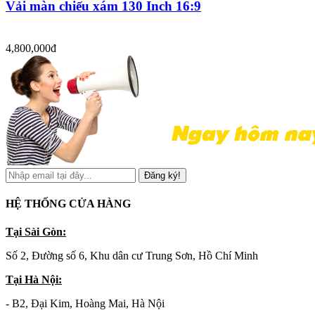
Vải màn chiếu xám 130 Inch 16:9
4,800,000đ
Đăng ký!
HỆ THỐNG CỬA HÀNG
Tại Sài Gòn:
Số 2, Đường số 6, Khu dân cư Trung Sơn, Hồ Chí Minh
Tại Hà Nội:
- B2, Đại Kim, Hoàng Mai, Hà Nội