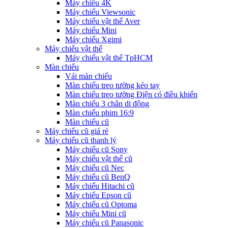
Máy chiếu 4K
Máy chiếu Viewsonic
Máy chiếu vật thể Aver
Máy chiếu Mini
Máy chiếu Xgimi
Máy chiếu vật thể
Máy chiếu vật thể TpHCM
Màn chiếu
Vải màn chiếu
Màn chiếu treo tường kéo tay
Màn chiếu treo tường Điện có điều khiển
Màn chiếu 3 chân di động
Màn chiếu phim 16:9
Màn chiếu cũ
Máy chiếu cũ giá rẻ
Máy chiếu cũ thanh lý
Máy chiếu cũ Sony
Máy chiếu vật thể cũ
Máy chiếu cũ Nec
Máy chiếu cũ BenQ
Máy chiếu Hitachi cũ
Máy chiếu Epson cũ
Máy chiếu cũ Optoma
Máy chiếu Mini cũ
Máy chiếu cũ Panasonic