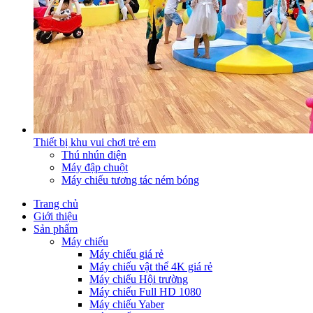
Thiết bị khu vui chơi trẻ em
Thú nhún điện
Máy đập chuột
Máy chiếu tương tác ném bóng
Trang chủ
Giới thiệu
Sản phẩm
Máy chiếu
Máy chiếu giá rẻ
Máy chiếu vật thể 4K giá rẻ
Máy chiếu Hội trường
Máy chiếu Full HD 1080
Máy chiếu Yaber