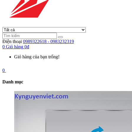
Điện thoại
0989322618 - 0983232319
0
Giỏ hàng
0đ
Giỏ hàng của bạn trống!
0
Danh mục