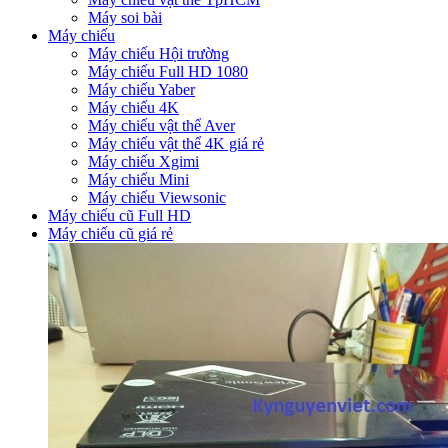
Máy soi bài
Máy chiếu
Máy chiếu Hội trường
Máy chiếu Full HD 1080
Máy chiếu Yaber
Máy chiếu 4K
Máy chiếu vật thể Aver
Máy chiếu vật thể 4K giá rẻ
Máy chiếu Xgimi
Máy chiếu Mini
Máy chiếu Viewsonic
Máy chiếu cũ Full HD
Máy chiếu cũ giá rẻ