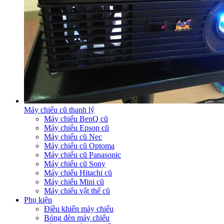
Máy chiếu cũ thanh lý
Máy chiếu BenQ cũ
Máy chiếu Epson cũ
Máy chiếu cũ Nec
Máy chiếu cũ Optoma
Máy chiếu cũ Panasonic
Máy chiếu cũ Sony
Máy chiếu Hitachi cũ
Máy chiếu Mini cũ
Máy chiếu vật thể cũ
Phụ kiện
Điều khiển máy chiếu
Bóng đèn máy chiếu