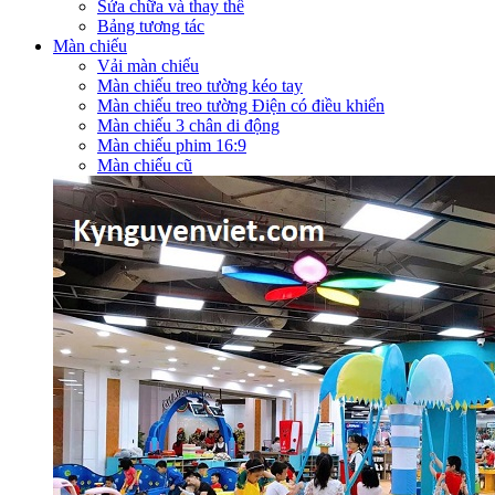
Sửa chữa và thay thế
Bảng tương tác
Màn chiếu
Vải màn chiếu
Màn chiếu treo tường kéo tay
Màn chiếu treo tường Điện có điều khiển
Màn chiếu 3 chân di động
Màn chiếu phim 16:9
Màn chiếu cũ