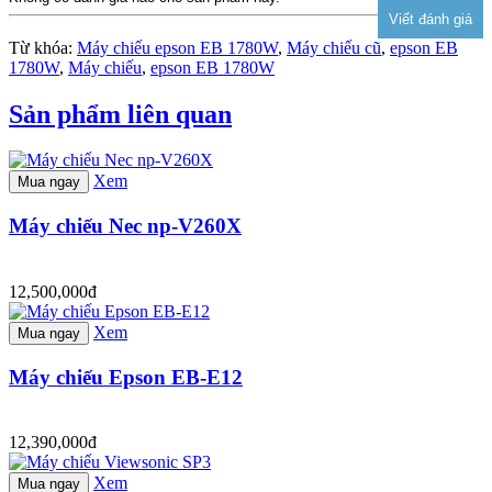
Từ khóa:
Máy chiếu epson EB 1780W
,
Máy chiếu cũ
,
epson EB
1780W
,
Máy chiếu
,
epson EB 1780W
Sản phẩm liên quan
Xem
Mua ngay
Máy chiếu Nec np-V260X
12,500,000đ
Xem
Mua ngay
Máy chiếu Epson EB-E12
12,390,000đ
Xem
Mua ngay