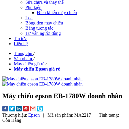
Sửa chữa và thay thế
Phụ kiện
Điều khiển máy chiếu
Loa
Bóng đèn máy chiếu
Bảng tương tác
Tư vấn người dùng
Tin tức
Liên hệ
Trang chủ
/
Sản phẩm
/
Máy chiếu giá rẻ
/
Máy chiếu Epson giá rẻ
Máy chiếu epson EB-1780W doanh nhân
Thương hiệu:
Epson
|
Mã sản phẩm:
MA2217
|
Tình trạng:
Còn Hàng