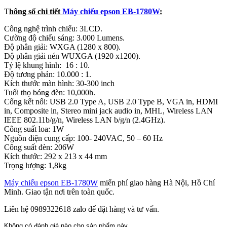
T
hông số chi tiết
Máy chiếu epson EB-1780W
:
Công nghệ trình chiếu: 3LCD.
Cường độ chiếu sáng: 3.000 Lumens.
Độ phân giải: WXGA (1280 x 800).
Độ phân giải nén WUXGA (1920 x1200).
Tỷ lệ khung hình: 16 : 10.
Độ tương phản: 10.000 : 1.
Kích thước màn hình: 30-300 inch
Tuổi thọ bóng đèn: 10,000h.
Cổng kết nối: USB 2.0 Type A, USB 2.0 Type B, VGA in, HDMI
in, Composite in, Stereo mini jack audio in, MHL, Wireless LAN
IEEE 802.11b/g/n, Wireless LAN b/g/n (2.4GHz).
Công suất loa: 1W
Nguồn điện cung cấp: 100- 240VAC, 50 – 60 Hz
Công suất đèn: 206W
Kích thước: 292‎ x 213 x 44 mm
Trọng lượng: 1,8kg
Máy chiếu epson EB-1780W
miến phí giao hàng Hà Nội, Hồ Chí
Minh. Giao tận nơi trên toàn quốc.
Liên hệ 0989322618 zalo để đặt hàng và tư vấn.
Không có đánh giá nào cho sản phẩm này.