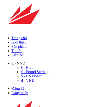
Trang chủ
Giới thiệu
Sản phẩm
Tin tức
Liên hệ
đ
- VND
€ - Euro
£ - Pound Sterling
$ - US Dollar
đ - VND
Đăng ký
Đăng nhập