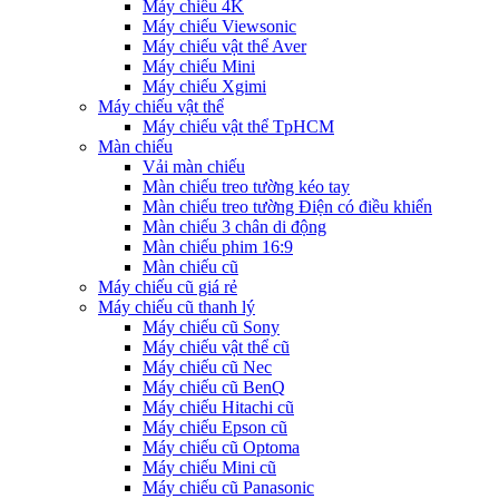
Máy chiếu 4K
Máy chiếu Viewsonic
Máy chiếu vật thể Aver
Máy chiếu Mini
Máy chiếu Xgimi
Máy chiếu vật thể
Máy chiếu vật thể TpHCM
Màn chiếu
Vải màn chiếu
Màn chiếu treo tường kéo tay
Màn chiếu treo tường Điện có điều khiển
Màn chiếu 3 chân di động
Màn chiếu phim 16:9
Màn chiếu cũ
Máy chiếu cũ giá rẻ
Máy chiếu cũ thanh lý
Máy chiếu cũ Sony
Máy chiếu vật thể cũ
Máy chiếu cũ Nec
Máy chiếu cũ BenQ
Máy chiếu Hitachi cũ
Máy chiếu Epson cũ
Máy chiếu cũ Optoma
Máy chiếu Mini cũ
Máy chiếu cũ Panasonic