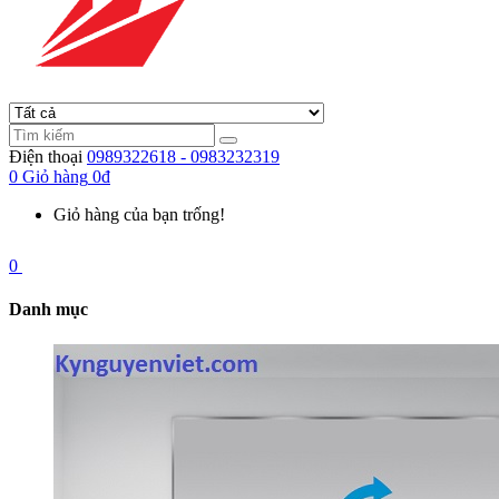
Điện thoại
0989322618 - 0983232319
0
Giỏ hàng
0đ
Giỏ hàng của bạn trống!
0
Danh mục