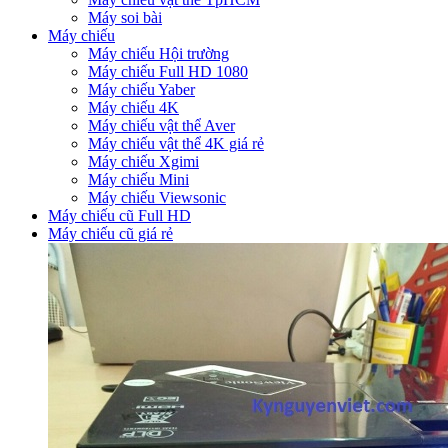
Máy soi bài
Máy chiếu
Máy chiếu Hội trường
Máy chiếu Full HD 1080
Máy chiếu Yaber
Máy chiếu 4K
Máy chiếu vật thể Aver
Máy chiếu vật thể 4K giá rẻ
Máy chiếu Xgimi
Máy chiếu Mini
Máy chiếu Viewsonic
Máy chiếu cũ Full HD
Máy chiếu cũ giá rẻ