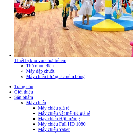
Thiết bị khu vui chơi trẻ em
Thú nhún điện
Máy đập chuột
Máy chiếu tương tác ném bóng
Trang chủ
Giới thiệu
Sản phẩm
Máy chiếu
Máy chiếu giá rẻ
Máy chiếu vật thể 4K giá rẻ
Máy chiếu Hội trường
Máy chiếu Full HD 1080
Máy chiếu Yaber