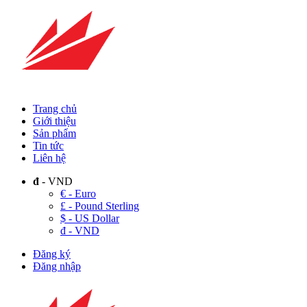
Trang chủ
Giới thiệu
Sản phẩm
Tin tức
Liên hệ
đ
- VND
€ - Euro
£ - Pound Sterling
$ - US Dollar
đ - VND
Đăng ký
Đăng nhập