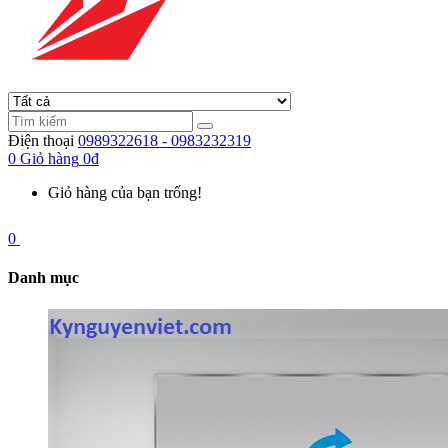
Điện thoại
0989322618 - 0983232319
0
Giỏ hàng
0đ
Giỏ hàng của bạn trống!
0
Danh mục