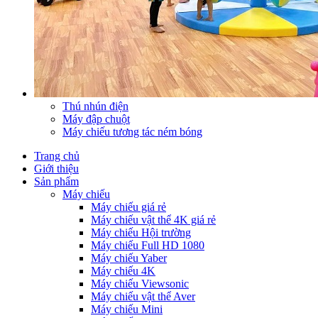
Thú nhún điện
Máy đập chuột
Máy chiếu tương tác ném bóng
Trang chủ
Giới thiệu
Sản phẩm
Máy chiếu
Máy chiếu giá rẻ
Máy chiếu vật thể 4K giá rẻ
Máy chiếu Hội trường
Máy chiếu Full HD 1080
Máy chiếu Yaber
Máy chiếu 4K
Máy chiếu Viewsonic
Máy chiếu vật thể Aver
Máy chiếu Mini