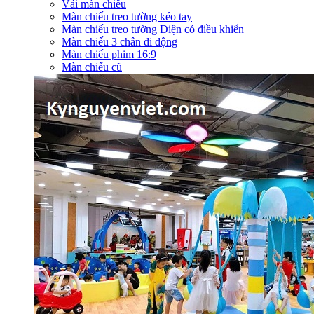
Vải màn chiếu
Màn chiếu treo tường kéo tay
Màn chiếu treo tường Điện có điều khiển
Màn chiếu 3 chân di động
Màn chiếu phim 16:9
Màn chiếu cũ