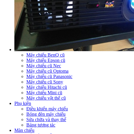
Máy chiếu BenQ cũ
Máy chiếu Epson cũ
Máy chiếu cũ Nec
Máy chiếu cũ Optoma
Máy chiếu cũ Panasonic
Máy chiếu cũ Sony
Máy chiếu Hitachi cũ
Máy chiếu Mini cũ
Máy chiếu vật thể cũ
Phụ kiện
Điều khiển máy chiếu
Bóng đèn máy chiếu
Sửa chữa và thay thế
Bảng tương tác
Màn chiếu