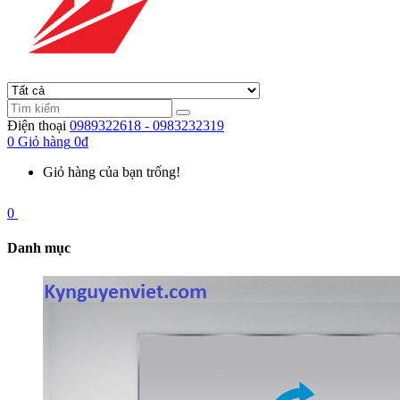
Điện thoại
0989322618 - 0983232319
0
Giỏ hàng
0đ
Giỏ hàng của bạn trống!
0
Danh mục