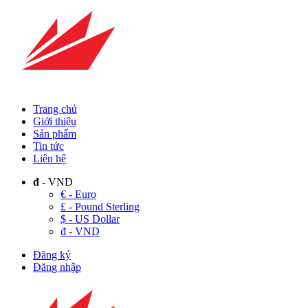
Trang chủ
Giới thiệu
Sản phẩm
Tin tức
Liên hệ
đ
- VND
€ - Euro
£ - Pound Sterling
$ - US Dollar
đ - VND
Đăng ký
Đăng nhập