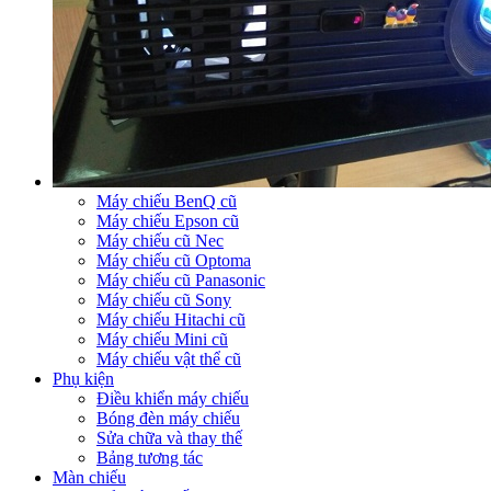
Máy chiếu BenQ cũ
Máy chiếu Epson cũ
Máy chiếu cũ Nec
Máy chiếu cũ Optoma
Máy chiếu cũ Panasonic
Máy chiếu cũ Sony
Máy chiếu Hitachi cũ
Máy chiếu Mini cũ
Máy chiếu vật thể cũ
Phụ kiện
Điều khiển máy chiếu
Bóng đèn máy chiếu
Sửa chữa và thay thế
Bảng tương tác
Màn chiếu