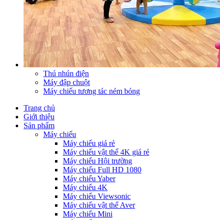
Thú nhún điện
Máy đập chuột
Máy chiếu tương tác ném bóng
Trang chủ
Giới thiệu
Sản phẩm
Máy chiếu
Máy chiếu giá rẻ
Máy chiếu vật thể 4K giá rẻ
Máy chiếu Hội trường
Máy chiếu Full HD 1080
Máy chiếu Yaber
Máy chiếu 4K
Máy chiếu Viewsonic
Máy chiếu vật thể Aver
Máy chiếu Mini