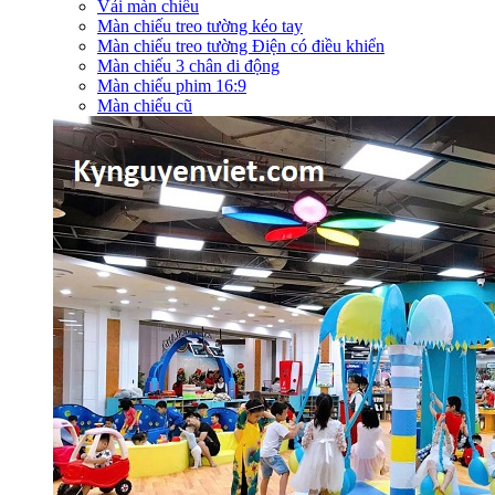
Vải màn chiếu
Màn chiếu treo tường kéo tay
Màn chiếu treo tường Điện có điều khiển
Màn chiếu 3 chân di động
Màn chiếu phim 16:9
Màn chiếu cũ