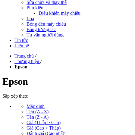
Sửa chữa và thay thế
Phụ kiện
Điều khiển máy chiếu
Loa
Bóng đèn máy chiếu
Bảng tương tác
Tư vấn người dùng
Tin tức
Liên hệ
Trang chủ
/
Thương hiệu
/
Epson
Epson
Sắp xếp theo:
Mặc định
Tên (A - Z)
Tên (Z - A)
Giá (Thấp > Cao)
Giá (Cao > Thấp)
Đánh giá (Cao nhất)