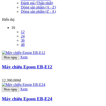
Đánh giá (Thấp nhất)
Dòng sản phẩm (A - Z)
Dòng sản phẩm (Z - A)
Hiển thị:
16
12
24
36
48
Xem
Mua ngay
Máy chiếu Epson EB-E12
12,390,000đ
Xem
Mua ngay
Máy chiếu Epson EB-E24