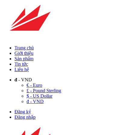
Trang chủ
Giới thiệu
Sản phẩm
Tin tức
Liên hệ
đ
- VND
€ - Euro
£ - Pound Sterling
$ - US Dollar
đ - VND
Đăng ký
Đăng nhập