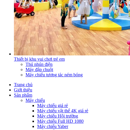
Thiết bị khu vui chơi trẻ em
Thú nhún điện
Máy đập chuột
Máy chiếu tương tác ném bóng
Trang chủ
Giới thiệu
Sản phẩm
Máy chiếu
Máy chiếu giá rẻ
Máy chiếu vật thể 4K giá rẻ
Máy chiếu Hội trường
Máy chiếu Full HD 1080
Máy chiếu Yaber