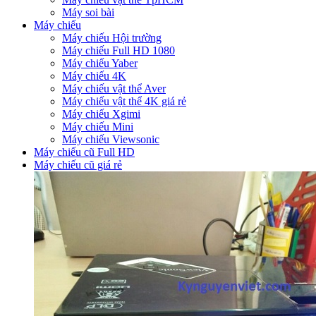
Máy soi bài
Máy chiếu
Máy chiếu Hội trường
Máy chiếu Full HD 1080
Máy chiếu Yaber
Máy chiếu 4K
Máy chiếu vật thể Aver
Máy chiếu vật thể 4K giá rẻ
Máy chiếu Xgimi
Máy chiếu Mini
Máy chiếu Viewsonic
Máy chiếu cũ Full HD
Máy chiếu cũ giá rẻ