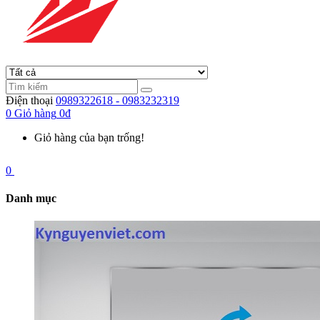
Điện thoại
0989322618 - 0983232319
0
Giỏ hàng
0đ
Giỏ hàng của bạn trống!
0
Danh mục