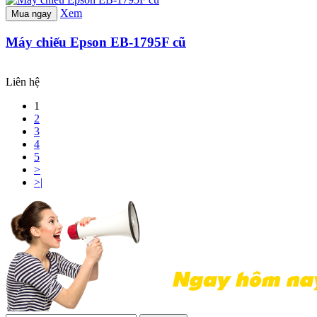
Xem
Mua ngay
Máy chiếu Epson EB-1795F cũ
Liên hệ
1
2
3
4
5
>
>|