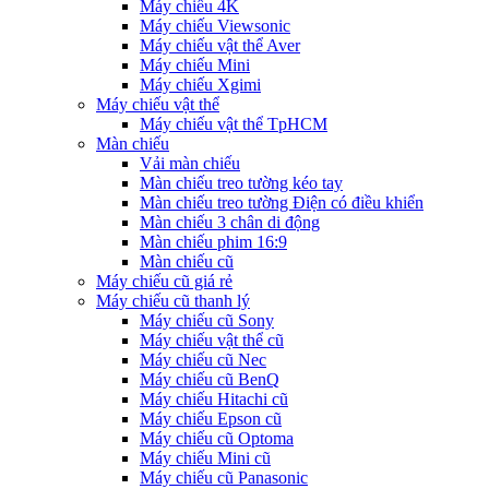
Máy chiếu 4K
Máy chiếu Viewsonic
Máy chiếu vật thể Aver
Máy chiếu Mini
Máy chiếu Xgimi
Máy chiếu vật thể
Máy chiếu vật thể TpHCM
Màn chiếu
Vải màn chiếu
Màn chiếu treo tường kéo tay
Màn chiếu treo tường Điện có điều khiển
Màn chiếu 3 chân di động
Màn chiếu phim 16:9
Màn chiếu cũ
Máy chiếu cũ giá rẻ
Máy chiếu cũ thanh lý
Máy chiếu cũ Sony
Máy chiếu vật thể cũ
Máy chiếu cũ Nec
Máy chiếu cũ BenQ
Máy chiếu Hitachi cũ
Máy chiếu Epson cũ
Máy chiếu cũ Optoma
Máy chiếu Mini cũ
Máy chiếu cũ Panasonic