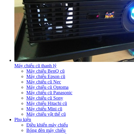
Máy chiếu cũ thanh lý
Máy chiếu BenQ cũ
Máy chiếu Epson cũ
Máy chiếu cũ Nec
Máy chiếu cũ Optoma
Máy chiếu cũ Panasonic
Máy chiếu cũ Sony
Máy chiếu Hitachi cũ
Máy chiếu Mini cũ
Máy chiếu vật thể cũ
Phụ kiện
Điều khiển máy chiếu
Bóng đèn máy chiếu