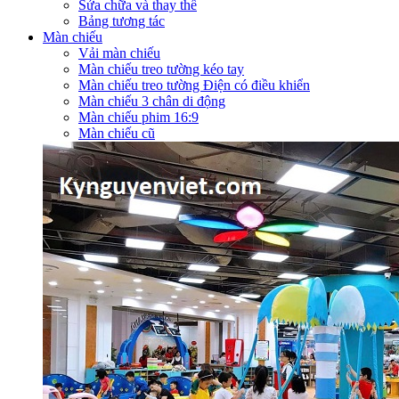
Sửa chữa và thay thế
Bảng tương tác
Màn chiếu
Vải màn chiếu
Màn chiếu treo tường kéo tay
Màn chiếu treo tường Điện có điều khiển
Màn chiếu 3 chân di động
Màn chiếu phim 16:9
Màn chiếu cũ