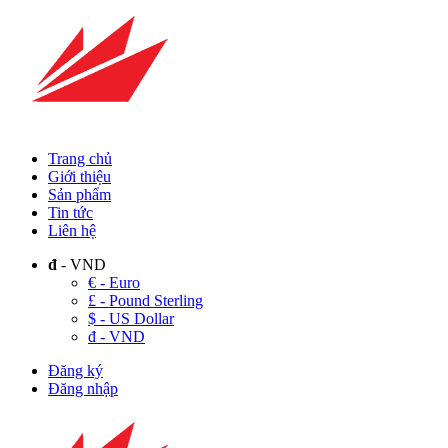
Trang chủ
Giới thiệu
Sản phẩm
Tin tức
Liên hệ
đ
- VND
€ - Euro
£ - Pound Sterling
$ - US Dollar
đ - VND
Đăng ký
Đăng nhập