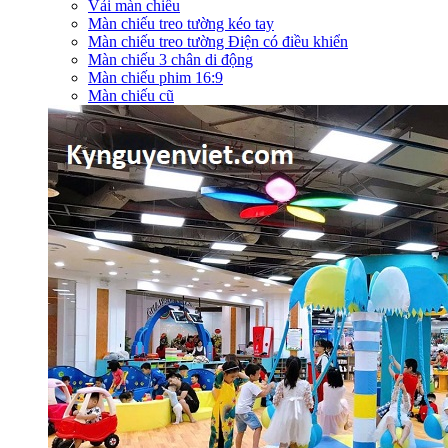
Vải màn chiếu
Màn chiếu treo tường kéo tay
Màn chiếu treo tường Điện có điều khiển
Màn chiếu 3 chân di động
Màn chiếu phim 16:9
Màn chiếu cũ