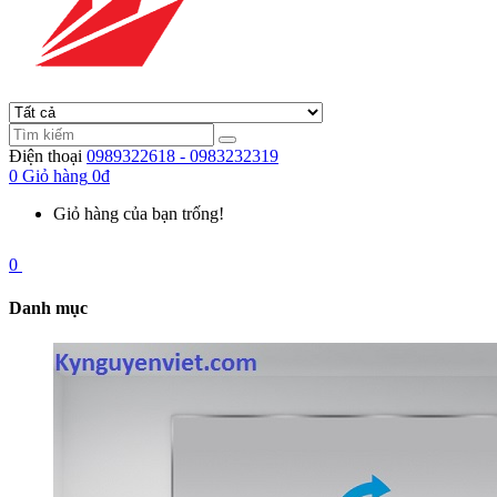
Điện thoại
0989322618 - 0983232319
0
Giỏ hàng
0đ
Giỏ hàng của bạn trống!
0
Danh mục