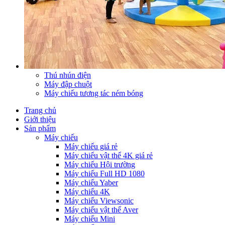
Thú nhún điện
Máy đập chuột
Máy chiếu tương tác ném bóng
Trang chủ
Giới thiệu
Sản phẩm
Máy chiếu
Máy chiếu giá rẻ
Máy chiếu vật thể 4K giá rẻ
Máy chiếu Hội trường
Máy chiếu Full HD 1080
Máy chiếu Yaber
Máy chiếu 4K
Máy chiếu Viewsonic
Máy chiếu vật thể Aver
Máy chiếu Mini