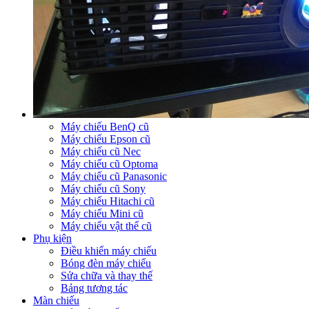
Máy chiếu BenQ cũ
Máy chiếu Epson cũ
Máy chiếu cũ Nec
Máy chiếu cũ Optoma
Máy chiếu cũ Panasonic
Máy chiếu cũ Sony
Máy chiếu Hitachi cũ
Máy chiếu Mini cũ
Máy chiếu vật thể cũ
Phụ kiện
Điều khiển máy chiếu
Bóng đèn máy chiếu
Sửa chữa và thay thế
Bảng tương tác
Màn chiếu