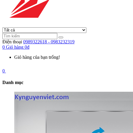
Điện thoại
0989322618 - 0983232319
0
Giỏ hàng
0đ
Giỏ hàng của bạn trống!
0
Danh mục