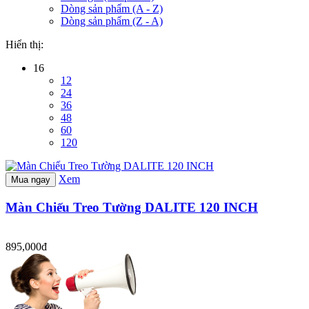
Dòng sản phẩm (A - Z)
Dòng sản phẩm (Z - A)
Hiển thị:
16
12
24
36
48
60
120
Xem
Mua ngay
Màn Chiếu Treo Tường DALITE 120 INCH
895,000đ