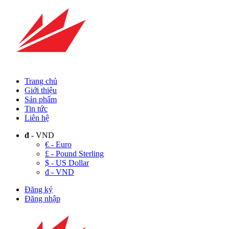
Trang chủ
Giới thiệu
Sản phẩm
Tin tức
Liên hệ
đ
- VND
€ - Euro
£ - Pound Sterling
$ - US Dollar
đ - VND
Đăng ký
Đăng nhập