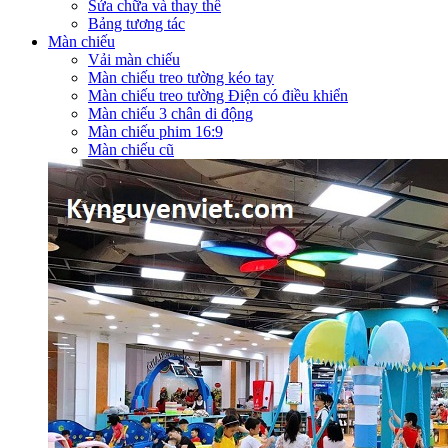
Sửa chữa và thay thế
Bảng tương tác
Màn chiếu
Vải màn chiếu
Màn chiếu treo tường kéo tay
Màn chiếu treo tường Điện có điều khiển
Màn chiếu 3 chân di động
Màn chiếu phim 16:9
Màn chiếu cũ