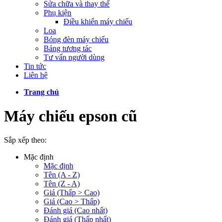
Sửa chữa và thay thế
Phụ kiện
Điều khiển máy chiếu
Loa
Bóng đèn máy chiếu
Bảng tương tác
Tư vấn người dùng
Tin tức
Liên hệ
Trang chủ
Máy chiếu epson cũ
Sắp xếp theo:
Mặc định
Mặc định
Tên (A - Z)
Tên (Z - A)
Giá (Thấp > Cao)
Giá (Cao > Thấp)
Đánh giá (Cao nhất)
Đánh giá (Thấp nhất)