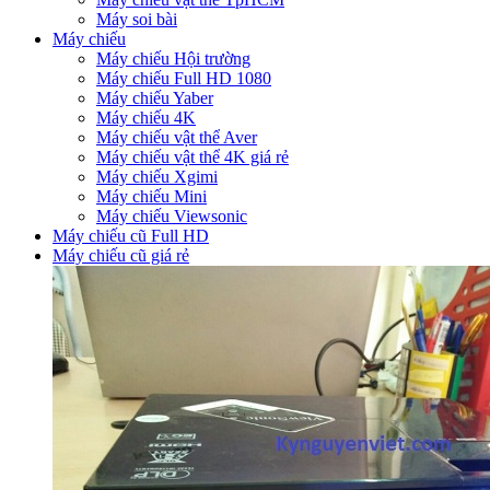
Máy soi bài
Máy chiếu
Máy chiếu Hội trường
Máy chiếu Full HD 1080
Máy chiếu Yaber
Máy chiếu 4K
Máy chiếu vật thể Aver
Máy chiếu vật thể 4K giá rẻ
Máy chiếu Xgimi
Máy chiếu Mini
Máy chiếu Viewsonic
Máy chiếu cũ Full HD
Máy chiếu cũ giá rẻ