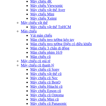
Máy chiếu 4K
Máy chiếu Viewsonic
Máy chiếu vật thể Aver
Máy chiếu Mini
Máy chiếu Xgimi
Máy chiếu vật thể
Máy chiếu vật thể TpHCM
Màn chiếu
Vải màn chiếu
Màn chiếu treo tường kéo tay
Màn chiếu treo tường Điện có điều khiển
Màn chiếu 3 chân di động
Màn chiếu phim 16:9
Màn chiếu cũ
Máy chiếu cũ giá rẻ
Máy chiếu cũ thanh lý
Máy chiếu cũ Sony
Máy chiếu vật thể cũ
Máy chiếu cũ Nec
Máy chiếu cũ BenQ
Máy chiếu Hitachi cũ
Máy chiếu Epson cũ
Máy chiếu cũ Optoma
Máy chiếu Mini cũ
Máy chiếu cũ Panasonic