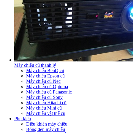
Máy chiếu cũ thanh lý
Máy chiếu BenQ cũ
Máy chiếu Epson cũ
Máy chiếu cũ Nec
Máy chiếu cũ Optoma
Máy chiếu cũ Panasonic
Máy chiếu cũ Sony
Máy chiếu Hitachi cũ
Máy chiếu Mini cũ
Máy chiếu vật thể cũ
Phụ kiện
Điều khiển máy chiếu
Bóng đèn máy chiếu