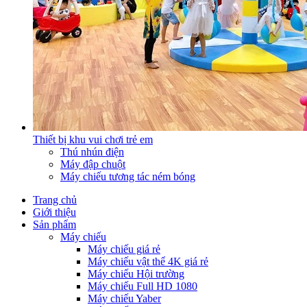
Thiết bị khu vui chơi trẻ em
Thú nhún điện
Máy đập chuột
Máy chiếu tương tác ném bóng
Trang chủ
Giới thiệu
Sản phẩm
Máy chiếu
Máy chiếu giá rẻ
Máy chiếu vật thể 4K giá rẻ
Máy chiếu Hội trường
Máy chiếu Full HD 1080
Máy chiếu Yaber