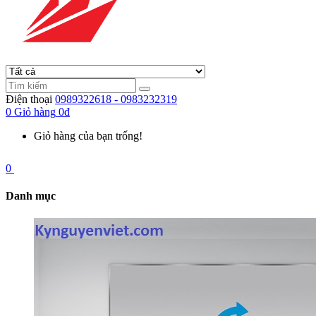
Điện thoại
0989322618 - 0983232319
0
Giỏ hàng
0đ
Giỏ hàng của bạn trống!
0
Danh mục