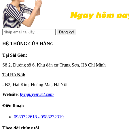
Đăng ký!
HỆ THỐNG CỬA HÀNG
Tại Sài Gòn:
Số 2, Đường số 6, Khu dân cư Trung Sơn, Hồ Chí Minh
Tại Hà Nội:
- B2, Đại Kim, Hoàng Mai, Hà Nội
Website
:
kynguyenviet.com
Điện thoại:
0989322618 - 0983232319
Theo dõi chúng tôi