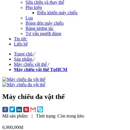
Sửa chữa và thay thế
Phụ kiện
Điều khiển máy chiếu
Loa
Bóng đèn máy chiếu
Bảng tương tác
Tư vấn người dùng
Tin tức
Liên hệ
Trang chủ
/
Sản phẩm
/
Máy chiếu vật thể
/
Máy chiếu vật thể TpHCM
Máy chiếu đa vật thể
Mã sản phẩm:
|
Tình trạng:
Còn trong kho
6,900,000đ