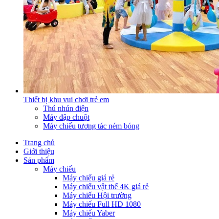
Thiết bị khu vui chơi trẻ em
Thú nhún điện
Máy đập chuột
Máy chiếu tương tác ném bóng
Trang chủ
Giới thiệu
Sản phẩm
Máy chiếu
Máy chiếu giá rẻ
Máy chiếu vật thể 4K giá rẻ
Máy chiếu Hội trường
Máy chiếu Full HD 1080
Máy chiếu Yaber