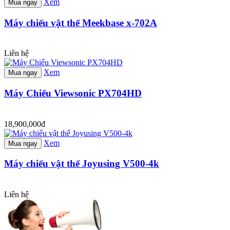
Xem
Mua ngay
Máy chiếu vật thể Meekbase x-702A
Liên hệ
Xem
Mua ngay
Máy Chiếu Viewsonic PX704HD
18,900,000đ
Xem
Mua ngay
Máy chiếu vật thể Joyusing V500-4k
Liên hệ