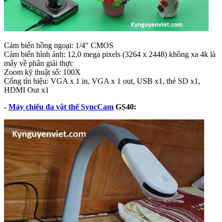
Cảm biến hồng ngoại: 1/4" CMOS
Cảm biến hình ảnh: 12,0 mega pixels (3264 x 2448) không xa 4k là
mấy về phân giải thực
Zoom kỹ thuật số: 100X
Cổng tín hiệu: VGA x 1 in, VGA x 1 out, USB x1, thẻ SD x1,
HDMI Out x1
-
Máy chiếu đa vật thể SyncCam
GS40: