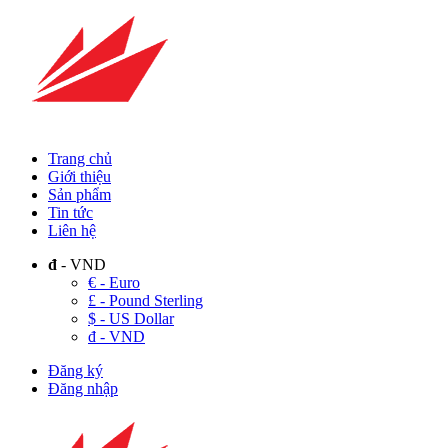
Trang chủ
Giới thiệu
Sản phẩm
Tin tức
Liên hệ
đ
- VND
€ - Euro
£ - Pound Sterling
$ - US Dollar
đ - VND
Đăng ký
Đăng nhập