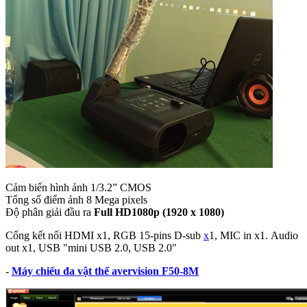
Cảm biến hình ảnh 1/3.2” CMOS
Tổng số điểm ảnh 8 Mega pixels
Độ phân giải đầu ra
Full HD1080p (1920 x 1080)
Cổng kết nối HDMI x1, RGB 15-pins D-sub
x
1, MIC in x1. Audio
out x1, USB "mini USB 2.0, USB 2.0"
-
Máy chiếu đa vật thể avervision F50-8M