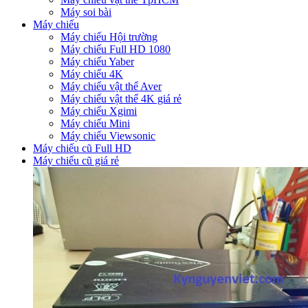
Máy soi bài
Máy chiếu
Máy chiếu Hội trường
Máy chiếu Full HD 1080
Máy chiếu Yaber
Máy chiếu 4K
Máy chiếu vật thể Aver
Máy chiếu vật thể 4K giá rẻ
Máy chiếu Xgimi
Máy chiếu Mini
Máy chiếu Viewsonic
Máy chiếu cũ Full HD
Máy chiếu cũ giá rẻ