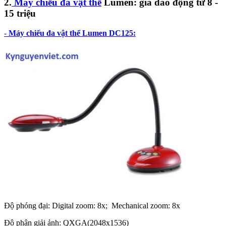
2.
Máy chiếu đa vật thể
Lumen: giá dao động từ
8 -
15 triệu
-
Máy chiếu đa vật thể Lumen DC125:
Độ phóng đại: Digital zoom: 8x; Mechanical zoom: 8x
Độ phân giải ảnh: QXGA(2048x1536)