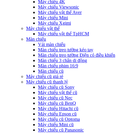
Máy chiếu 4K
Máy chiếu Viewsonic
Máy chiếu vật thể Aver
Máy chiếu Mini
Máy chiếu Xgimi
Máy chiếu vật thể
Máy chiếu vật thể TpHCM
Màn chiếu
Vải màn chiếu
Màn chiếu treo tường kéo tay
Màn chiếu treo tường Điện có điều khiển
Màn chiếu 3 chân di động
Màn chiếu phim 16:9
Màn chiếu cũ
Máy chiếu cũ giá rẻ
Máy chiếu cũ thanh lý
Máy chiếu cũ Sony
Máy chiếu vật thể cũ
Máy chiếu cũ Nec
Máy chiếu cũ BenQ
Máy chiếu Hitachi cũ
Máy chiếu Epson cũ
Máy chiếu cũ Optoma
Máy chiếu Mini cũ
Máy chiếu cũ Panasonic