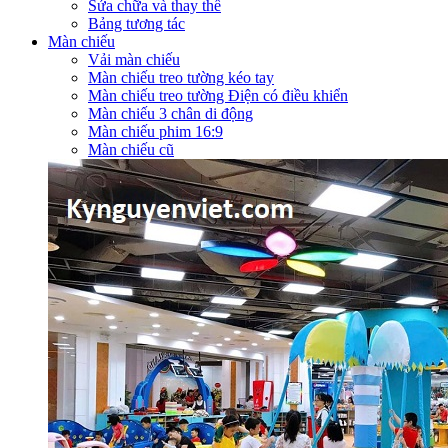
Sửa chữa và thay thế
Bảng tương tác
Màn chiếu
Vải màn chiếu
Màn chiếu treo tường kéo tay
Màn chiếu treo tường Điện có điều khiển
Màn chiếu 3 chân di động
Màn chiếu phim 16:9
Màn chiếu cũ