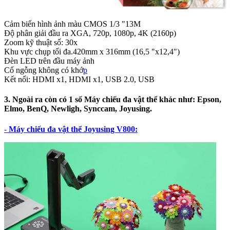
Cảm biến hình ảnh màu CMOS 1/3 "13M
Độ phân giải đầu ra XGA, 720p, 1080p, 4K (2160p)
Zoom kỹ thuật số: 30x
Khu vực chụp tối đa.420mm x 316mm (16,5 "x12,4")
Đèn LED trên đầu máy ảnh
Cổ ngỗng không có khớ
p
Kết nối: HDMI x1, HDMI x1, USB 2.0, USB
3. Ngoài ra còn có 1 số Máy chiếu đa vật thể khác như: Epson,
Elmo, BenQ, Newligh, Synccam, Joyusing.
-
Máy chiếu đa vật thể Joyusing V800: