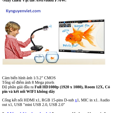
-
Máy chiếu Vật thể Avervision F70W:
Cảm biến hình ảnh 1/3.2” CMOS
Tổng số điểm ảnh 8 Mega pixels
Độ phân giải đầu ra
Full HD1080p (1920 x 1080), Room 12X, Có
pin và kết nối WIFI không dây
Cổng kết nối HDMI x1, RGB 15-pins D-sub
x
1, MIC in x1. Audio
out x1, USB "mini USB 2.0, USB 2.0"