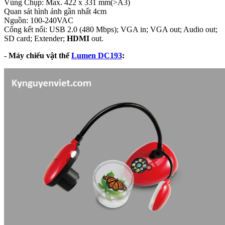
Vùng Chụp: Max. 422 x 331 mm(>A3)
Quan sát hình ảnh gần nhất 4cm
Nguồn: 100-240VAC
Cổng kết nối: USB 2.0 (480 Mbps); VGA in; VGA out; Audio out;
SD card; Extender;
HDMI
out.
-
Máy chiếu vật thể
Lumen DC193
: