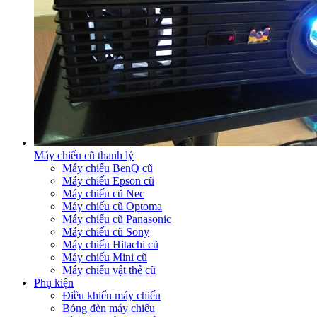
Máy chiếu cũ thanh lý
Máy chiếu BenQ cũ
Máy chiếu Epson cũ
Máy chiếu cũ Nec
Máy chiếu cũ Optoma
Máy chiếu cũ Panasonic
Máy chiếu cũ Sony
Máy chiếu Hitachi cũ
Máy chiếu Mini cũ
Máy chiếu vật thể cũ
Phụ kiện
Điều khiển máy chiếu
Bóng đèn máy chiếu