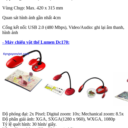
Vùng Chụp: Max. 420 x 315 mm
Quan sát hình ảnh gần nhất 4cm
Cổng kết nối: USB 2.0 (480 Mbps), Video/Audio: ghi lại âm thanh,
hình ảnh
-
Máy chiếu vật thể Lumen Dc170:
Độ phóng đại: 2x Pixel; Digital zoom: 10x; Mechanical zoom: 8.5x
Độ phân giải ảnh: XGA, SXGA(1280 x 960), WXGA, 1080p
Tỷ lệ quét hình: 30 hình/ giây.