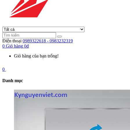
Điện thoại
0989322618 - 0983232319
0
Giỏ hàng
0đ
Giỏ hàng của bạn trống!
0
Danh mục