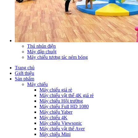
Thú nhún điện
Máy đập chuột
Máy chiếu tương tác ném bóng
Trang chủ
Giới thiệu
Sản phẩm
Máy chiếu
Máy chiếu giá rẻ
Máy chiếu vật thể 4K giá rẻ
Máy chiếu Hội trường
Máy chiếu Full HD 1080
Máy chiếu Yaber
Máy chiếu 4K
Máy chiếu Viewsonic
Máy chiếu vật thể Aver
Máy chiếu Mini