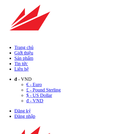
Trang chủ
Giới thiệu
Sản phẩm
Tin tức
Liên hệ
đ
- VND
€ - Euro
£ - Pound Sterling
$ - US Dollar
đ - VND
Đăng ký
Đăng nhập