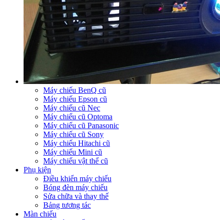
Máy chiếu BenQ cũ
Máy chiếu Epson cũ
Máy chiếu cũ Nec
Máy chiếu cũ Optoma
Máy chiếu cũ Panasonic
Máy chiếu cũ Sony
Máy chiếu Hitachi cũ
Máy chiếu Mini cũ
Máy chiếu vật thể cũ
Phụ kiện
Điều khiển máy chiếu
Bóng đèn máy chiếu
Sửa chữa và thay thế
Bảng tương tác
Màn chiếu