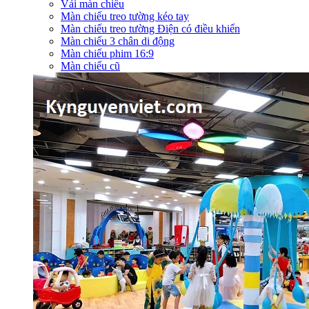
Vải màn chiếu
Màn chiếu treo tường kéo tay
Màn chiếu treo tường Điện có điều khiển
Màn chiếu 3 chân di động
Màn chiếu phim 16:9
Màn chiếu cũ