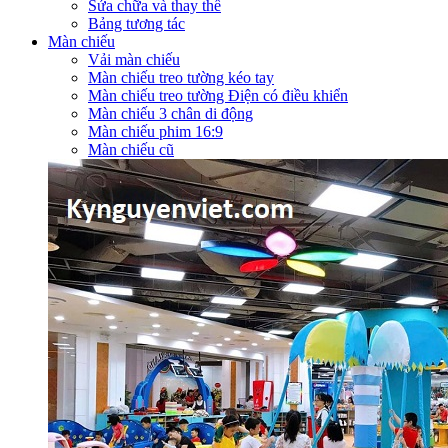
Sửa chữa và thay thế
Bảng tương tác
Màn chiếu
Vải màn chiếu
Màn chiếu treo tường kéo tay
Màn chiếu treo tường Điện có điều khiển
Màn chiếu 3 chân di động
Màn chiếu phim 16:9
Màn chiếu cũ