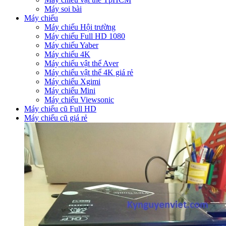
Máy soi bài
Máy chiếu
Máy chiếu Hội trường
Máy chiếu Full HD 1080
Máy chiếu Yaber
Máy chiếu 4K
Máy chiếu vật thể Aver
Máy chiếu vật thể 4K giá rẻ
Máy chiếu Xgimi
Máy chiếu Mini
Máy chiếu Viewsonic
Máy chiếu cũ Full HD
Máy chiếu cũ giá rẻ