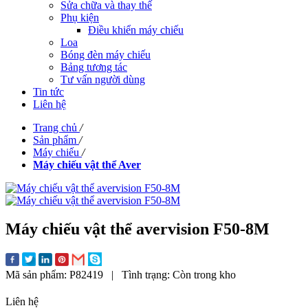
Sửa chữa và thay thế
Phụ kiện
Điều khiển máy chiếu
Loa
Bóng đèn máy chiếu
Bảng tương tác
Tư vấn người dùng
Tin tức
Liên hệ
Trang chủ
/
Sản phẩm
/
Máy chiếu
/
Máy chiếu vật thể Aver
Máy chiếu vật thể avervision F50-8M
Mã sản phẩm:
P82419
|
Tình trạng:
Còn trong kho
Liên hệ