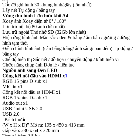
Tốc độ ghi hình 30 khung hình/giây (lớn nhất)
Lấy nét Tự động / bằng tay
Vùng thu hình Lớn hơn khổ A4
Xoay ảnh Xoay điện tử 0° / 180°
Lưu trữ nội bộ 80 ảnh (lớn nhất)
Lưu trữ ngoài Thẻ nhớ SD (32Gb lớn nhất)
Hiệu ứng hình ảnh Màu sắc / đen & trắng / âm bản / gương / dừng
hình tạm thời
Điều chỉnh hình ảnh (cân bằng trắng/ ánh sáng/ ban đêm) Tự động /
bằng tay
Chế độ hiển thị Sắc nét / đồ họa / chuyển động / kính hiển vi
Chức năng chụp ảnh Đơn lẻ / liên tục
Nguồn ánh sáng Đèn LED
Cổng kết nối đầu vào HDMI x
1
RGB 15-pins D-sub x1
MIC in x1
Cổng kết nối đầu ra HDMI x1
RGB 15-pins D-sub x1
Audio out x1
USB "mini USB 2.0
USB 2.0"
"Kích thước
(W x H x D)" Mở ra: 195 x 450 x 413 mm
Gấp vào: 230 x 64 x 320 mm
Trọng lượng 2.5 kg