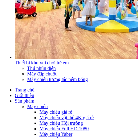
Thiết bị khu vui chơi trẻ em
Thú nhún điện
Máy đập chuột
Máy chiếu tương tác ném bóng
Trang chủ
Giới thiệu
Sản phẩm
Máy chiếu
Máy chiếu giá rẻ
Máy chiếu vật thể 4K giá rẻ
Máy chiếu Hội trường
Máy chiếu Full HD 1080
Máy chiếu Yaber