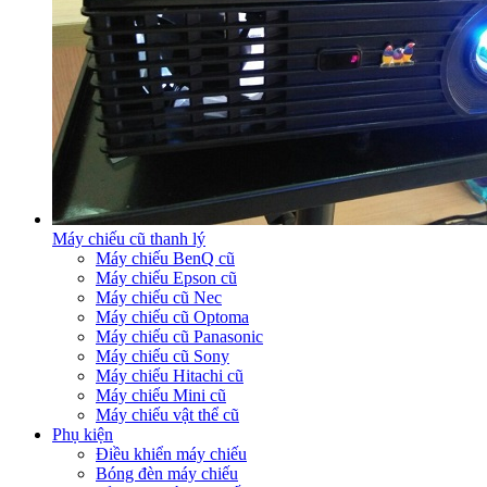
Máy chiếu cũ thanh lý
Máy chiếu BenQ cũ
Máy chiếu Epson cũ
Máy chiếu cũ Nec
Máy chiếu cũ Optoma
Máy chiếu cũ Panasonic
Máy chiếu cũ Sony
Máy chiếu Hitachi cũ
Máy chiếu Mini cũ
Máy chiếu vật thể cũ
Phụ kiện
Điều khiển máy chiếu
Bóng đèn máy chiếu