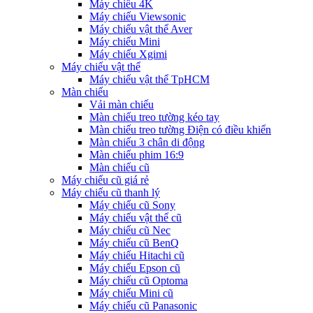
Máy chiếu 4K
Máy chiếu Viewsonic
Máy chiếu vật thể Aver
Máy chiếu Mini
Máy chiếu Xgimi
Máy chiếu vật thể
Máy chiếu vật thể TpHCM
Màn chiếu
Vải màn chiếu
Màn chiếu treo tường kéo tay
Màn chiếu treo tường Điện có điều khiển
Màn chiếu 3 chân di động
Màn chiếu phim 16:9
Màn chiếu cũ
Máy chiếu cũ giá rẻ
Máy chiếu cũ thanh lý
Máy chiếu cũ Sony
Máy chiếu vật thể cũ
Máy chiếu cũ Nec
Máy chiếu cũ BenQ
Máy chiếu Hitachi cũ
Máy chiếu Epson cũ
Máy chiếu cũ Optoma
Máy chiếu Mini cũ
Máy chiếu cũ Panasonic