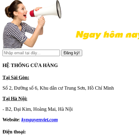
Đăng ký!
HỆ THỐNG CỬA HÀNG
Tại Sài Gòn:
Số 2, Đường số 6, Khu dân cư Trung Sơn, Hồ Chí Minh
Tại Hà Nội:
- B2, Đại Kim, Hoàng Mai, Hà Nội
Website
:
kynguyenviet.com
Điện thoại: