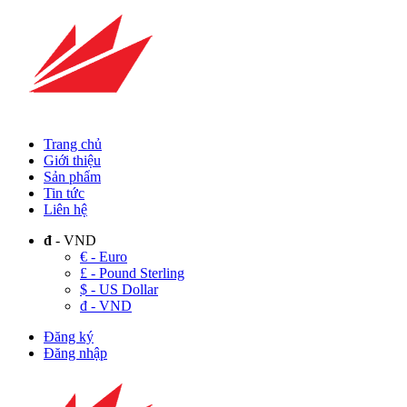
Trang chủ
Giới thiệu
Sản phẩm
Tin tức
Liên hệ
đ
- VND
€ - Euro
£ - Pound Sterling
$ - US Dollar
đ - VND
Đăng ký
Đăng nhập