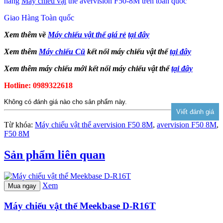
hàng
Máy chiếu vật
thể avervision F50-8M trên toàn quốc
Giao Hàng Toàn quốc
Xem thêm về
Máy chiếu vật thể giá rẻ
tại đây
Xem thêm
Máy chiếu Cũ
kết nối máy chiếu vật thể
tại đây
Xem thêm máy chiếu mới kết nối máy chiếu vật thể
tại đây
Hotline: 0989322618
Không có đánh giá nào cho sản phẩm này.
Từ khóa:
Máy chiếu vật thể avervision F50 8M
,
avervision F50 8M
,
F50 8M
Sản phẩm liên quan
Xem
Mua ngay
Máy chiếu vật thể Meekbase D-R16T