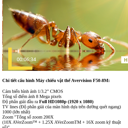
Chi tiết cấu hình Máy chiếu vật thể Avervision F50-8M:
Cảm biến hình ảnh 1/3.2” CMOS
Tổng số điểm ảnh 8 Mega pixels
Độ phân giải đầu ra
Full HD1080p (1920 x 1080)
TV lines (Độ phân giải của màn hình dựa trên đường quét ngang)
1000 (lớn nhất)
Zoom "Tổng số zoom 200X
(10X AVerZoom™ + 1.25X AVerZoomTM + 16X zoom kỹ thuật
số)"