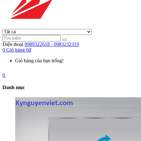
Điện thoại
0989322618 - 0983232319
0
Giỏ hàng
0đ
Giỏ hàng của bạn trống!
0
Danh mục