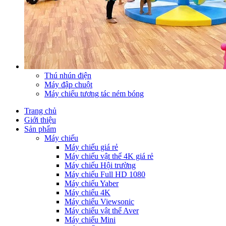
Thú nhún điện
Máy đập chuột
Máy chiếu tương tác ném bóng
Trang chủ
Giới thiệu
Sản phẩm
Máy chiếu
Máy chiếu giá rẻ
Máy chiếu vật thể 4K giá rẻ
Máy chiếu Hội trường
Máy chiếu Full HD 1080
Máy chiếu Yaber
Máy chiếu 4K
Máy chiếu Viewsonic
Máy chiếu vật thể Aver
Máy chiếu Mini