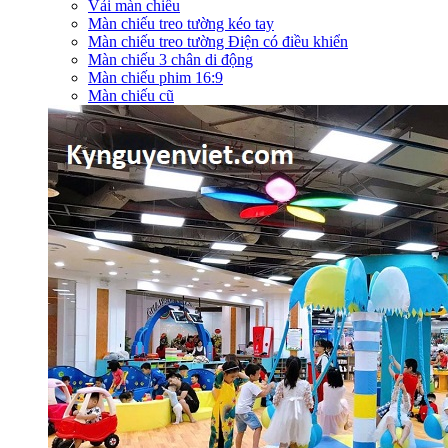
Vải màn chiếu
Màn chiếu treo tường kéo tay
Màn chiếu treo tường Điện có điều khiển
Màn chiếu 3 chân di động
Màn chiếu phim 16:9
Màn chiếu cũ