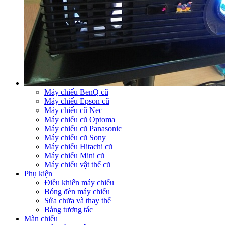
Máy chiếu BenQ cũ
Máy chiếu Epson cũ
Máy chiếu cũ Nec
Máy chiếu cũ Optoma
Máy chiếu cũ Panasonic
Máy chiếu cũ Sony
Máy chiếu Hitachi cũ
Máy chiếu Mini cũ
Máy chiếu vật thể cũ
Phụ kiện
Điều khiển máy chiếu
Bóng đèn máy chiếu
Sửa chữa và thay thế
Bảng tương tác
Màn chiếu