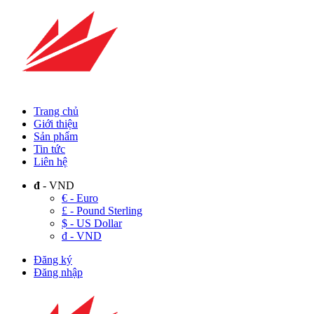
Trang chủ
Giới thiệu
Sản phẩm
Tin tức
Liên hệ
đ
- VND
€ - Euro
£ - Pound Sterling
$ - US Dollar
đ - VND
Đăng ký
Đăng nhập