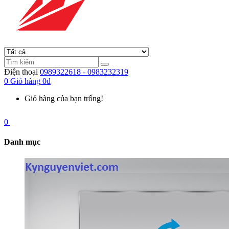
Điện thoại
0989322618 - 0983232319
0
Giỏ hàng
0đ
Giỏ hàng của bạn trống!
0
Danh mục