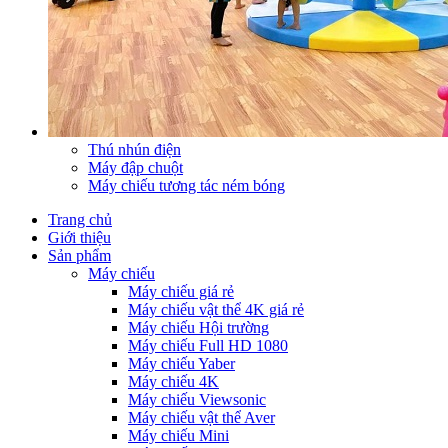
Thú nhún điện
Máy đập chuột
Máy chiếu tương tác ném bóng
Trang chủ
Giới thiệu
Sản phẩm
Máy chiếu
Máy chiếu giá rẻ
Máy chiếu vật thể 4K giá rẻ
Máy chiếu Hội trường
Máy chiếu Full HD 1080
Máy chiếu Yaber
Máy chiếu 4K
Máy chiếu Viewsonic
Máy chiếu vật thể Aver
Máy chiếu Mini