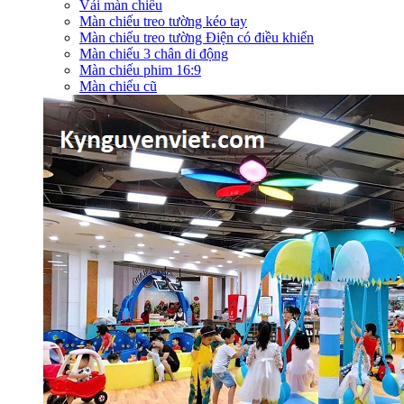
Vải màn chiếu
Màn chiếu treo tường kéo tay
Màn chiếu treo tường Điện có điều khiển
Màn chiếu 3 chân di động
Màn chiếu phim 16:9
Màn chiếu cũ