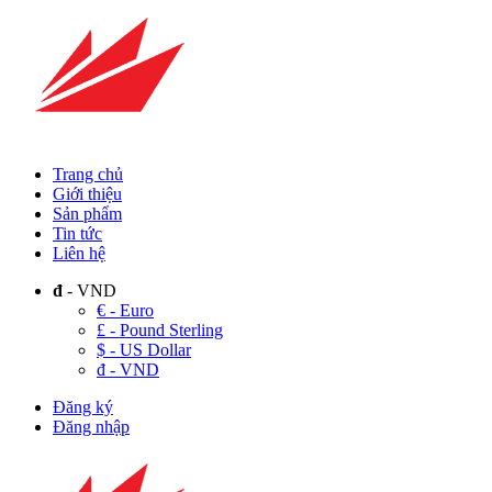
Trang chủ
Giới thiệu
Sản phẩm
Tin tức
Liên hệ
đ
- VND
€ - Euro
£ - Pound Sterling
$ - US Dollar
đ - VND
Đăng ký
Đăng nhập