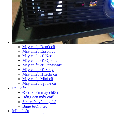
Máy chiếu BenQ cũ
Máy chiếu Epson cũ
Máy chiếu cũ Nec
Máy chiếu cũ Optoma
Máy chiếu cũ Panasonic
Máy chiếu cũ Sony
Máy chiếu Hitachi cũ
Máy chiếu Mini cũ
Máy chiếu vật thể cũ
Phụ kiện
Điều khiển máy chiếu
Bóng đèn máy chiếu
Sửa chữa và thay thế
Bảng tương tác
Màn chiếu