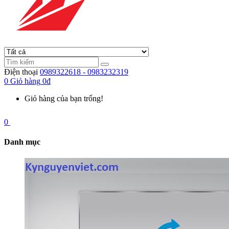
Điện thoại
0989322618 - 0983232319
0
Giỏ hàng
0đ
Giỏ hàng của bạn trống!
0
Danh mục