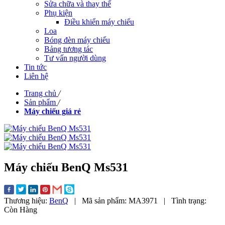
Sửa chữa và thay thế
Phụ kiện
Điều khiển máy chiếu
Loa
Bóng đèn máy chiếu
Bảng tương tác
Tư vấn người dùng
Tin tức
Liên hệ
Trang chủ
/
Sản phẩm
/
Máy chiếu giá rẻ
Máy chiếu BenQ Ms531
Thương hiệu:
BenQ
|
Mã sản phẩm:
MA3971
|
Tình trạng:
Còn Hàng