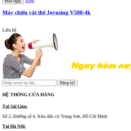
Xem
Mua ngay
Máy chiếu vật thể Joyusing V500-4k
Liên hệ
Đăng ký!
HỆ THỐNG CỬA HÀNG
Tại Sài Gòn:
Số 2, Đường số 6, Khu dân cư Trung Sơn, Hồ Chí Minh
Tại Hà Nội: