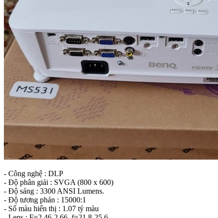
- Công nghệ : DLP
- Độ phân giải : SVGA (800 x 600)
- Độ sáng : 3300 ANSI Lumens.
- Độ tương phản : 15000:1
- Số màu hiển thị : 1.07 tỷ màu
- Lens : F=2.46-2.66, f=21.8-25.6‎