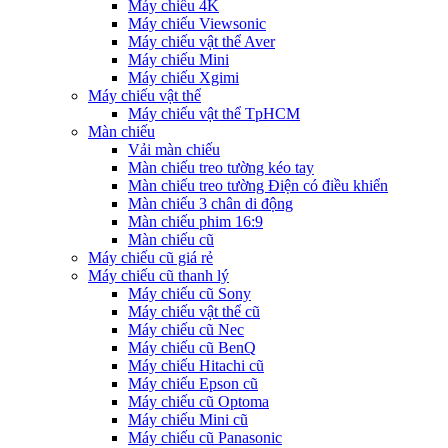
Máy chiếu 4K
Máy chiếu Viewsonic
Máy chiếu vật thể Aver
Máy chiếu Mini
Máy chiếu Xgimi
Máy chiếu vật thể
Máy chiếu vật thể TpHCM
Màn chiếu
Vải màn chiếu
Màn chiếu treo tường kéo tay
Màn chiếu treo tường Điện có điều khiển
Màn chiếu 3 chân di động
Màn chiếu phim 16:9
Màn chiếu cũ
Máy chiếu cũ giá rẻ
Máy chiếu cũ thanh lý
Máy chiếu cũ Sony
Máy chiếu vật thể cũ
Máy chiếu cũ Nec
Máy chiếu cũ BenQ
Máy chiếu Hitachi cũ
Máy chiếu Epson cũ
Máy chiếu cũ Optoma
Máy chiếu Mini cũ
Máy chiếu cũ Panasonic