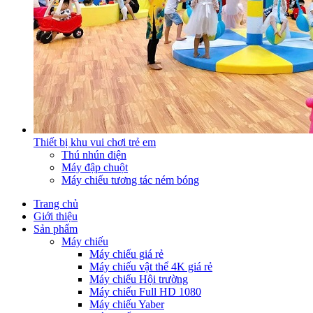
Thiết bị khu vui chơi trẻ em
Thú nhún điện
Máy đập chuột
Máy chiếu tương tác ném bóng
Trang chủ
Giới thiệu
Sản phẩm
Máy chiếu
Máy chiếu giá rẻ
Máy chiếu vật thể 4K giá rẻ
Máy chiếu Hội trường
Máy chiếu Full HD 1080
Máy chiếu Yaber