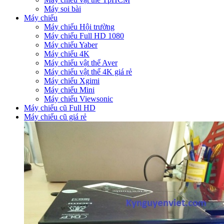
Máy soi bài
Máy chiếu
Máy chiếu Hội trường
Máy chiếu Full HD 1080
Máy chiếu Yaber
Máy chiếu 4K
Máy chiếu vật thể Aver
Máy chiếu vật thể 4K giá rẻ
Máy chiếu Xgimi
Máy chiếu Mini
Máy chiếu Viewsonic
Máy chiếu cũ Full HD
Máy chiếu cũ giá rẻ