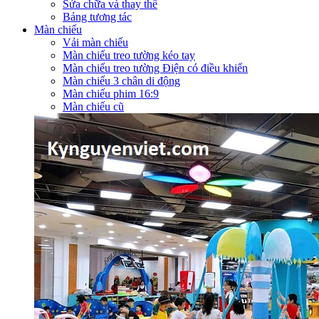
Sửa chữa và thay thế
Bảng tương tác
Màn chiếu
Vải màn chiếu
Màn chiếu treo tường kéo tay
Màn chiếu treo tường Điện có điều khiển
Màn chiếu 3 chân di động
Màn chiếu phim 16:9
Màn chiếu cũ