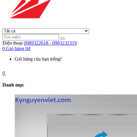
Điện thoại
0989322618 - 0983232319
0
Giỏ hàng
0đ
Giỏ hàng của bạn trống!
0
Danh mục