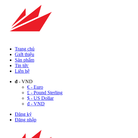
Trang chủ
Giới thiệu
Sản phẩm
Tin tức
Liên hệ
đ
- VND
€ - Euro
£ - Pound Sterling
$ - US Dollar
đ - VND
Đăng ký
Đăng nhập