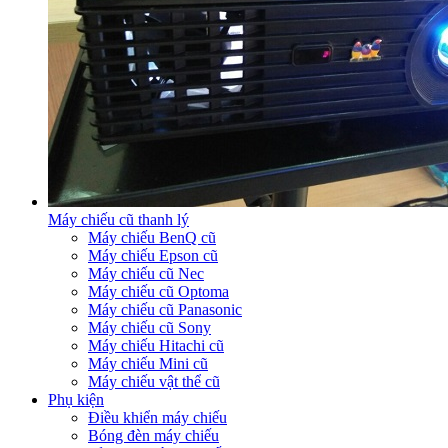
Máy chiếu cũ thanh lý
Máy chiếu BenQ cũ
Máy chiếu Epson cũ
Máy chiếu cũ Nec
Máy chiếu cũ Optoma
Máy chiếu cũ Panasonic
Máy chiếu cũ Sony
Máy chiếu Hitachi cũ
Máy chiếu Mini cũ
Máy chiếu vật thể cũ
Phụ kiện
Điều khiển máy chiếu
Bóng đèn máy chiếu