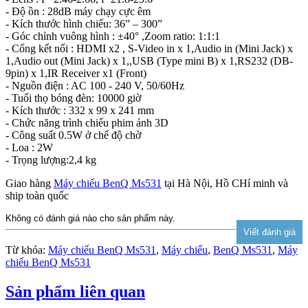
- Độ ồn : 28dB máy chạy cực êm
- Kích thước hình chiếu: 36” – 300”
- Góc chỉnh vuông hình : ±40° ,Zoom ratio: 1:1:1
- Cổng kết nối : HDMI x2 , S-Video in x 1,Audio in (Mini Jack) x
1,Audio out (Mini Jack) x 1,,USB (Type mini B) x 1,RS232 (DB-
9pin) x 1,IR Receiver x1 (Front)‎
- Nguồn điện : AC 100 - 240 V, 50/60Hz
- Tuổi thọ bóng đèn: 10000 giờ
- Kích thước : 332 x 99 x 241 mm ‎
- Chức năng trình chiếu phim ảnh 3D
- Công suất 0.5W ở chế độ chờ
- Loa : 2W
- Trọng lượng:2,4 kg
Giao hàng
Máy chiếu BenQ Ms531
tại Hà Nội, Hồ CHí minh và
ship toàn quốc
Không có đánh giá nào cho sản phẩm này.
Từ khóa:
Máy chiếu BenQ Ms531
,
Máy chiếu
,
BenQ Ms531
,
Máy
chiếu BenQ Ms531
Sản phẩm liên quan