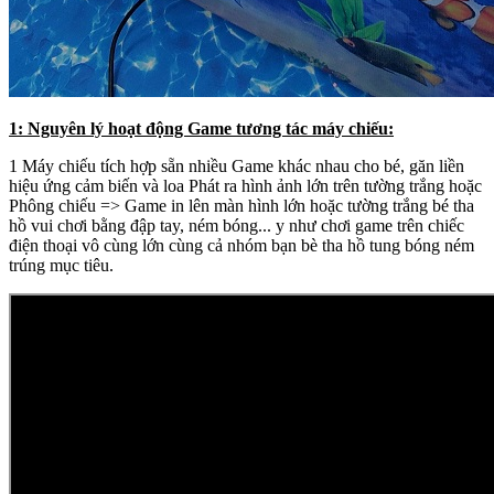
1: Nguyên lý hoạt động Game tương tác máy chiếu:
1 Máy chiếu tích hợp sẵn nhiều Game khác nhau cho bé, găn liền
hiệu ứng cảm biến và loa Phát ra hình ảnh lớn trên tường trắng hoặc
Phông chiếu => Game in lên màn hình lớn hoặc tường trắng bé tha
hồ vui chơi bằng đập tay, ném bóng... y như chơi game trên chiếc
điện thoại vô cùng lớn cùng cả nhóm bạn bè tha hồ tung bóng ném
trúng mục tiêu.