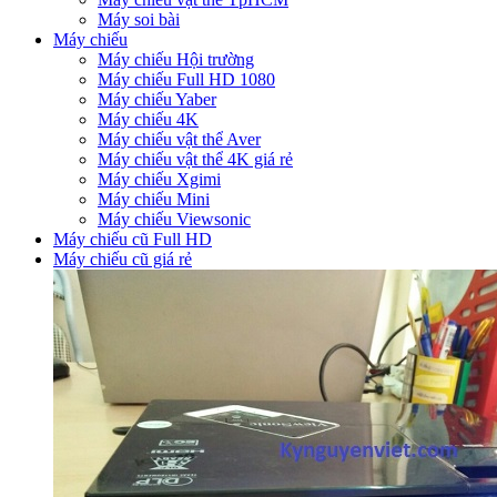
Máy soi bài
Máy chiếu
Máy chiếu Hội trường
Máy chiếu Full HD 1080
Máy chiếu Yaber
Máy chiếu 4K
Máy chiếu vật thể Aver
Máy chiếu vật thể 4K giá rẻ
Máy chiếu Xgimi
Máy chiếu Mini
Máy chiếu Viewsonic
Máy chiếu cũ Full HD
Máy chiếu cũ giá rẻ