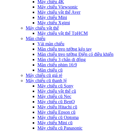
Máy chiếu 4K
Máy chiếu Viewsonic
Máy chiếu vật thể Aver
Máy chiếu Mini
Máy chiếu Xgimi
Máy chiếu vật thể
Máy chiếu vật thể TpHCM
Màn chiếu
Vải màn chiếu
Màn chiếu treo tường kéo tay
Màn chiếu treo tường Điện có điều khiển
Màn chiếu 3 chân di động
Màn chiếu phim 16:9
Màn chiếu cũ
Máy chiếu cũ giá rẻ
Máy chiếu cũ thanh lý
Máy chiếu cũ Sony
Máy chiếu vật thể cũ
Máy chiếu cũ Nec
Máy chiếu cũ BenQ
Máy chiếu Hitachi cũ
Máy chiếu Epson cũ
Máy chiếu cũ Optoma
Máy chiếu Mini cũ
Máy chiếu cũ Panasonic