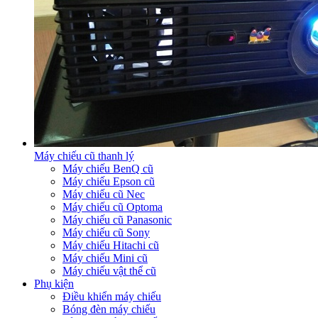
Máy chiếu cũ thanh lý
Máy chiếu BenQ cũ
Máy chiếu Epson cũ
Máy chiếu cũ Nec
Máy chiếu cũ Optoma
Máy chiếu cũ Panasonic
Máy chiếu cũ Sony
Máy chiếu Hitachi cũ
Máy chiếu Mini cũ
Máy chiếu vật thể cũ
Phụ kiện
Điều khiển máy chiếu
Bóng đèn máy chiếu