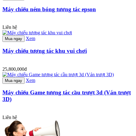
Máy chiếu ném bóng tương tác epson
Liên hệ
Xem
Mua ngay
Máy chiếu tương tác khu vui chơi
25,800,000đ
Xem
Mua ngay
Máy chiếu Game tương tác cầu trượt 3d (Ván trượt
3D)
Liên hệ