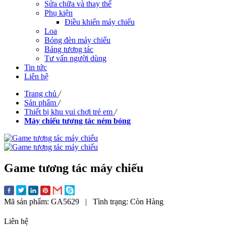
Sửa chữa và thay thế
Phụ kiện
Điều khiển máy chiếu
Loa
Bóng đèn máy chiếu
Bảng tương tác
Tư vấn người dùng
Tin tức
Liên hệ
Trang chủ
/
Sản phẩm
/
Thiết bị khu vui chơi trẻ em
/
Máy chiếu tương tác ném bóng
Game tương tác máy chiếu
Mã sản phẩm:
GA5629
|
Tình trạng:
Còn Hàng
Liên hệ