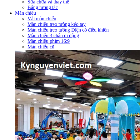
Sửa chữa và thay thế
Bảng tương tác
Màn chiếu
Vải màn chiếu
Màn chiếu treo tường kéo tay
Màn chiếu treo tường Điện có điều khiển
Màn chiếu 3 chân di động
Màn chiếu phim 16:9
Màn chiếu cũ