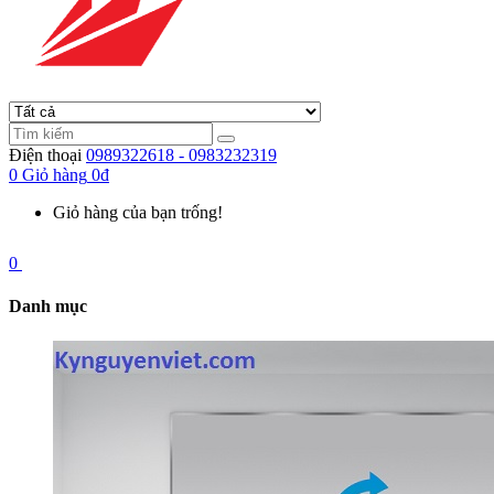
Điện thoại
0989322618 - 0983232319
0
Giỏ hàng
0đ
Giỏ hàng của bạn trống!
0
Danh mục