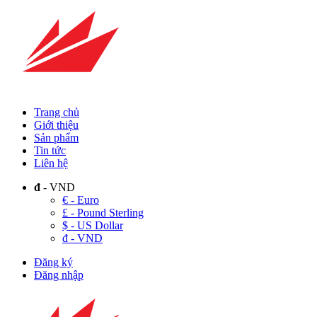
Trang chủ
Giới thiệu
Sản phẩm
Tin tức
Liên hệ
đ
- VND
€ - Euro
£ - Pound Sterling
$ - US Dollar
đ - VND
Đăng ký
Đăng nhập