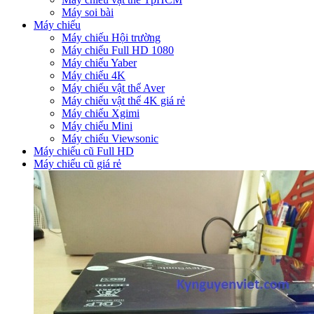
Máy soi bài
Máy chiếu
Máy chiếu Hội trường
Máy chiếu Full HD 1080
Máy chiếu Yaber
Máy chiếu 4K
Máy chiếu vật thể Aver
Máy chiếu vật thể 4K giá rẻ
Máy chiếu Xgimi
Máy chiếu Mini
Máy chiếu Viewsonic
Máy chiếu cũ Full HD
Máy chiếu cũ giá rẻ