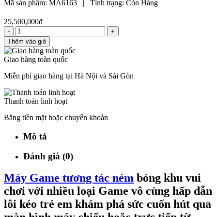
Mã sản phẩm:
MA6163
|
Tình trạng:
Còn Hàng
25,500,000đ
-
+
Thêm vào giỏ
Giao hàng toàn quốc
Miễn phí giao hàng tại Hà Nội và Sài Gòn
Thanh toán linh hoạt
Bằng tiền mặt hoặc chuyển khoản
Mô tả
Đánh giá (0)
Máy Game tương tác ném
bóng khu vui
chơi với nhiều loại Game vô cùng hấp dẫn
lôi kéo trẻ em khám phá sức cuốn hút qua
màn hình máy chiếu hoặc trực tiếp từ