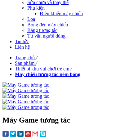
Sửa chữa và thay thế
Phụ kiện
Điều khiển máy chiếu
Loa
Bóng đèn máy chiếu
Bảng tương tác
Tư vấn người dùng
Tin tức
Liên hệ
Trang chủ
/
Sản phẩm
/
Thiết bị khu vui chơi trẻ em
/
Máy chiếu tương tác ném bóng
Máy Game tương tác