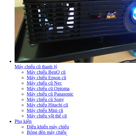
Máy chiếu cũ thanh lý
Máy chiếu BenQ cũ
Máy chiếu Epson cũ
Máy chiếu cũ Nec
Máy chiếu cũ Optoma
Máy chiếu cũ Panasonic
Máy chiếu cũ Sony
Máy chiếu Hitachi cũ
Máy chiếu Mini cũ
Máy chiếu vật thể cũ
Phụ kiện
Điều khiển máy chiếu
Bóng đèn máy chiếu