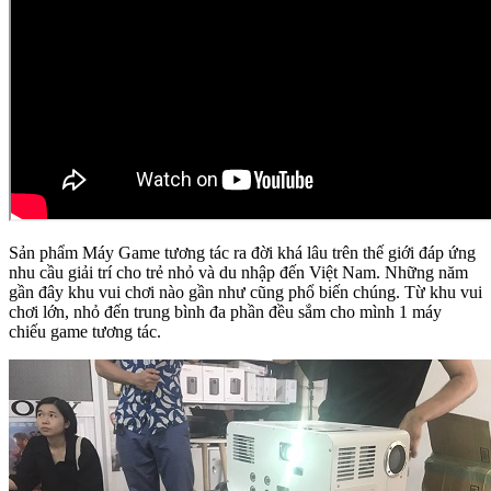
Sản phẩm Máy Game tương tác ra đời khá lâu trên thế giới đáp ứng
nhu cầu giải trí cho trẻ nhỏ và du nhập đến Việt Nam. Những năm
gần đây khu vui chơi nào gần như cũng phổ biến chúng. Từ khu vui
chơi lớn, nhỏ đến trung bình đa phần đều sắm cho mình 1 máy
chiếu game tương tác.