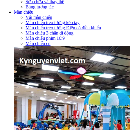
Sửa chữa và thay thế
Bảng tương tác
Màn chiếu
Vải màn chiếu
Màn chiếu treo tường kéo tay
Màn chiếu treo tường Điện có điều khiển
Màn chiếu 3 chân di động
Màn chiếu phim 16:9
Màn chiếu cũ