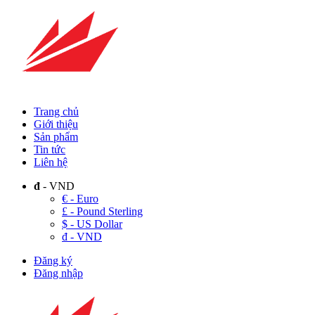
Trang chủ
Giới thiệu
Sản phẩm
Tin tức
Liên hệ
đ
- VND
€ - Euro
£ - Pound Sterling
$ - US Dollar
đ - VND
Đăng ký
Đăng nhập