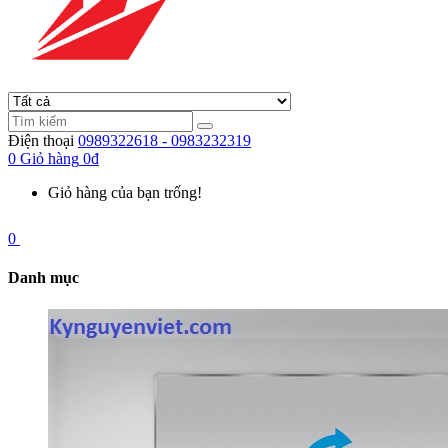
Điện thoại
0989322618 - 0983232319
0
Giỏ hàng
0đ
Giỏ hàng của bạn trống!
0
Danh mục