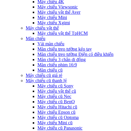
Máy chiếu 4K
Máy chiếu Viewsonic
Máy chiếu vật thể Aver
Máy chiếu Mini
Máy chiếu Xgimi
Máy chiếu vật thể
Máy chiếu vật thể TpHCM
Màn chiếu
Vải màn chiếu
Màn chiếu treo tường kéo tay
Màn chiếu treo tường Điện có điều khiển
Màn chiếu 3 chân di động
Màn chiếu phim 16:9
Màn chiếu cũ
Máy chiếu cũ giá rẻ
Máy chiếu cũ thanh lý
Máy chiếu cũ Sony
Máy chiếu vật thể cũ
Máy chiếu cũ Nec
Máy chiếu cũ BenQ
Máy chiếu Hitachi cũ
Máy chiếu Epson cũ
Máy chiếu cũ Optoma
Máy chiếu Mini cũ
Máy chiếu cũ Panasonic