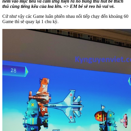
ném vào mục tiêu và cảm ứng hiện ra nổ bung thu hút bé thích
thú cùng tiếng kêu của loa lớn. => EM bé sẽ reo hò vui vẻ.
Cứ như vậy các Game luân phiên nhau nối tiếp chạy đến khoảng 60
Game thì sẽ quay lại 1 chu kỳ.