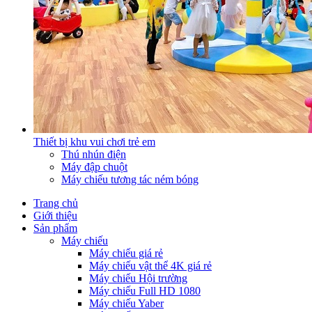
Thiết bị khu vui chơi trẻ em
Thú nhún điện
Máy đập chuột
Máy chiếu tương tác ném bóng
Trang chủ
Giới thiệu
Sản phẩm
Máy chiếu
Máy chiếu giá rẻ
Máy chiếu vật thể 4K giá rẻ
Máy chiếu Hội trường
Máy chiếu Full HD 1080
Máy chiếu Yaber