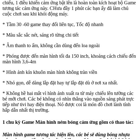
chiếu, 1 điều khiển cảm ứng bật lên là hoàn toàn kích hoạt bộ Game
tương tác cảm ứng này. CHưa đầy 1 phút các bạn ấy đã làm chủ
cuộc chơi sau khi khỏi động máy.
* Tầm 30 -60 game thay đổi liên tục, Tốc độ nhanh
* Màu sắc sắc nét, sáng rõ từng chi tiết
* Âm thanh to ấm, không cần dùng đến loa ngoài
* Phóng được đến màn hình tối đa 150 inch, khoảng cách chiếu đến
màn hình 3,6-4m
* Hình ảnh kín khuôn màn hình không tràn viền
* Nhỏ gọn, dễ dàng lắp đặt hay tự lắp đặt dù ở nơi xa nhất.
* Không hề hai mắt vì hình ảnh xuất ra từ máy chiếu lên tường các
bé mới chơi. Các bé không có nhìn thẳng vào nguồn sáng phát trực
tiếp như tivi hay điện thoại. Nó được coi là món đồ chơi lành tính
hấp dẫn nhất thị trường.
1 chu kỳ Game Màn hình ném bóng cảm ứng gồm có thao tác:
Màn hình game tương tác hiện lên, các bé sẽ dùng bóng nhựa