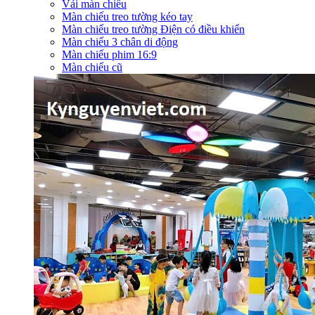
Vải màn chiếu
Màn chiếu treo tường kéo tay
Màn chiếu treo tường Điện có điều khiển
Màn chiếu 3 chân di động
Màn chiếu phim 16:9
Màn chiếu cũ