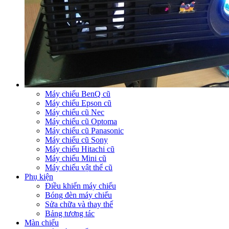
Máy chiếu BenQ cũ
Máy chiếu Epson cũ
Máy chiếu cũ Nec
Máy chiếu cũ Optoma
Máy chiếu cũ Panasonic
Máy chiếu cũ Sony
Máy chiếu Hitachi cũ
Máy chiếu Mini cũ
Máy chiếu vật thể cũ
Phụ kiện
Điều khiển máy chiếu
Bóng đèn máy chiếu
Sửa chữa và thay thế
Bảng tương tác
Màn chiếu