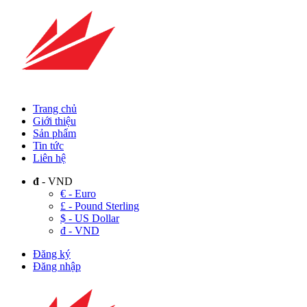
Trang chủ
Giới thiệu
Sản phẩm
Tin tức
Liên hệ
đ
- VND
€ - Euro
£ - Pound Sterling
$ - US Dollar
đ - VND
Đăng ký
Đăng nhập