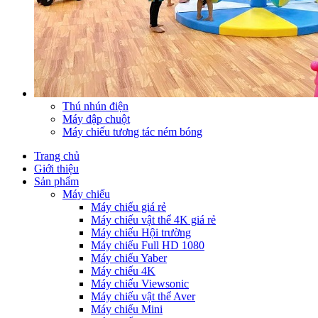
Thú nhún điện
Máy đập chuột
Máy chiếu tương tác ném bóng
Trang chủ
Giới thiệu
Sản phẩm
Máy chiếu
Máy chiếu giá rẻ
Máy chiếu vật thể 4K giá rẻ
Máy chiếu Hội trường
Máy chiếu Full HD 1080
Máy chiếu Yaber
Máy chiếu 4K
Máy chiếu Viewsonic
Máy chiếu vật thể Aver
Máy chiếu Mini