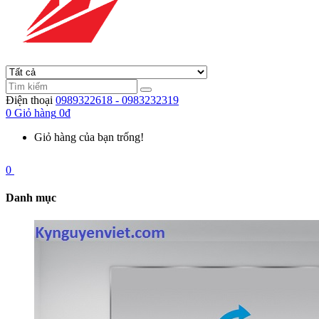
Điện thoại
0989322618 - 0983232319
0
Giỏ hàng
0đ
Giỏ hàng của bạn trống!
0
Danh mục