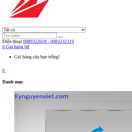
Điện thoại
0989322618 - 0983232319
0
Giỏ hàng
0đ
Giỏ hàng của bạn trống!
0
Danh mục