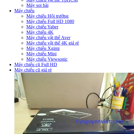
Máy soi bài
Máy chiếu
Máy chiếu Hội trường
Máy chiếu Full HD 1080
Máy chiếu Yaber
Máy chiếu 4K
Máy chiếu vật thể Aver
Máy chiếu vật thể 4K giá rẻ
Máy chiếu Xgimi
Máy chiếu Mini
Máy chiếu Viewsonic
Máy chiếu cũ Full HD
Máy chiếu cũ giá rẻ