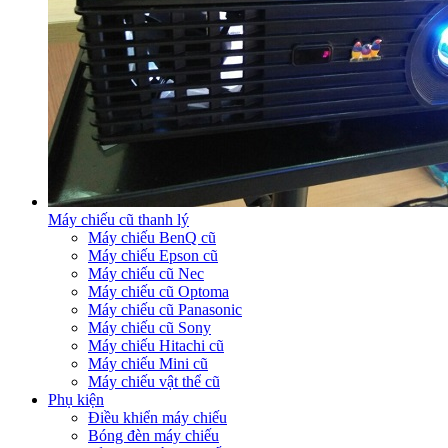
Máy chiếu cũ thanh lý
Máy chiếu BenQ cũ
Máy chiếu Epson cũ
Máy chiếu cũ Nec
Máy chiếu cũ Optoma
Máy chiếu cũ Panasonic
Máy chiếu cũ Sony
Máy chiếu Hitachi cũ
Máy chiếu Mini cũ
Máy chiếu vật thể cũ
Phụ kiện
Điều khiển máy chiếu
Bóng đèn máy chiếu