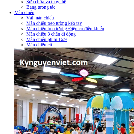
Sửa chữa và thay thế
Bảng tương tác
Màn chiếu
Vải màn chiếu
Màn chiếu treo tường kéo tay
Màn chiếu treo tường Điện có điều khiển
Màn chiếu 3 chân di động
Màn chiếu phim 16:9
Màn chiếu cũ