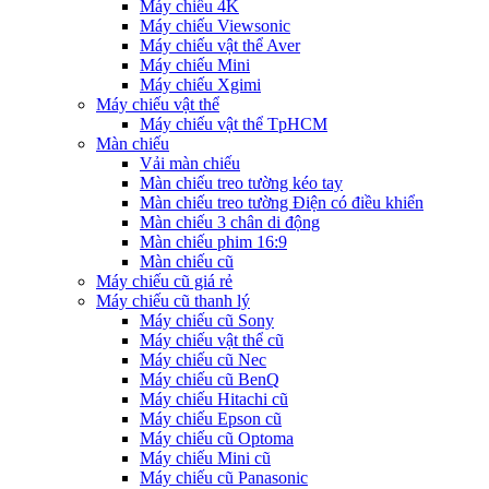
Máy chiếu 4K
Máy chiếu Viewsonic
Máy chiếu vật thể Aver
Máy chiếu Mini
Máy chiếu Xgimi
Máy chiếu vật thể
Máy chiếu vật thể TpHCM
Màn chiếu
Vải màn chiếu
Màn chiếu treo tường kéo tay
Màn chiếu treo tường Điện có điều khiển
Màn chiếu 3 chân di động
Màn chiếu phim 16:9
Màn chiếu cũ
Máy chiếu cũ giá rẻ
Máy chiếu cũ thanh lý
Máy chiếu cũ Sony
Máy chiếu vật thể cũ
Máy chiếu cũ Nec
Máy chiếu cũ BenQ
Máy chiếu Hitachi cũ
Máy chiếu Epson cũ
Máy chiếu cũ Optoma
Máy chiếu Mini cũ
Máy chiếu cũ Panasonic