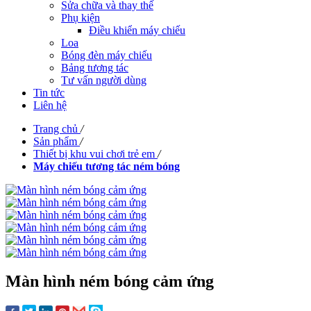
Sửa chữa và thay thế
Phụ kiện
Điều khiển máy chiếu
Loa
Bóng đèn máy chiếu
Bảng tương tác
Tư vấn người dùng
Tin tức
Liên hệ
Trang chủ
/
Sản phẩm
/
Thiết bị khu vui chơi trẻ em
/
Máy chiếu tương tác ném bóng
Màn hình ném bóng cảm ứng