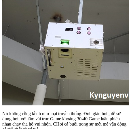
Nó không cồng kềnh như loại truyền thống. Đơn giản hơn, dễ sử
dụng hơn với tầm vài trục Game khoảng 30-40 Game luân phiên
nhau chạy tha hồ vui nhộn. CHơi cả buổi trong sự mới mẻ vận động