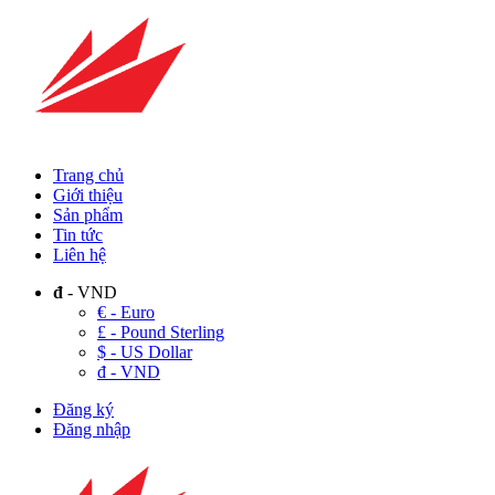
Trang chủ
Giới thiệu
Sản phẩm
Tin tức
Liên hệ
đ
- VND
€ - Euro
£ - Pound Sterling
$ - US Dollar
đ - VND
Đăng ký
Đăng nhập