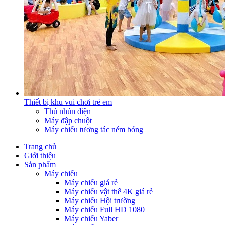
Thiết bị khu vui chơi trẻ em
Thú nhún điện
Máy đập chuột
Máy chiếu tương tác ném bóng
Trang chủ
Giới thiệu
Sản phẩm
Máy chiếu
Máy chiếu giá rẻ
Máy chiếu vật thể 4K giá rẻ
Máy chiếu Hội trường
Máy chiếu Full HD 1080
Máy chiếu Yaber