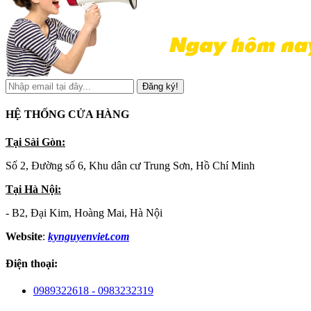
Đăng ký!
HỆ THỐNG CỬA HÀNG
Tại Sài Gòn:
Số 2, Đường số 6, Khu dân cư Trung Sơn, Hồ Chí Minh
Tại Hà Nội:
- B2, Đại Kim, Hoàng Mai, Hà Nội
Website
:
kynguyenviet.com
Điện thoại:
0989322618 - 0983232319