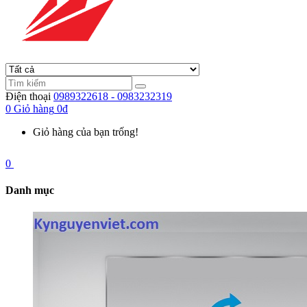
Điện thoại
0989322618 - 0983232319
0
Giỏ hàng
0đ
Giỏ hàng của bạn trống!
0
Danh mục