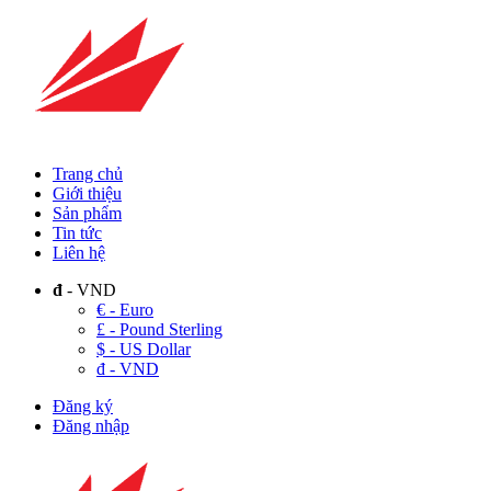
Trang chủ
Giới thiệu
Sản phẩm
Tin tức
Liên hệ
đ
- VND
€ - Euro
£ - Pound Sterling
$ - US Dollar
đ - VND
Đăng ký
Đăng nhập