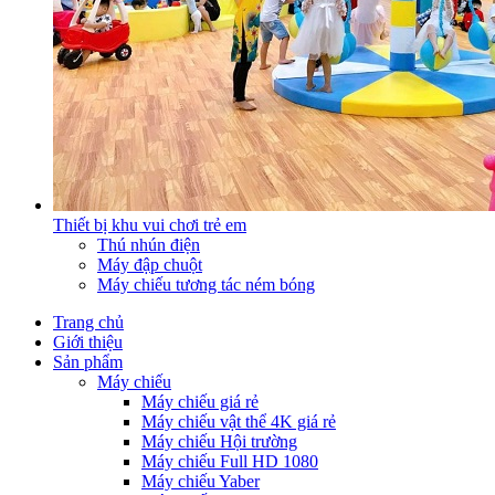
Thiết bị khu vui chơi trẻ em
Thú nhún điện
Máy đập chuột
Máy chiếu tương tác ném bóng
Trang chủ
Giới thiệu
Sản phẩm
Máy chiếu
Máy chiếu giá rẻ
Máy chiếu vật thể 4K giá rẻ
Máy chiếu Hội trường
Máy chiếu Full HD 1080
Máy chiếu Yaber