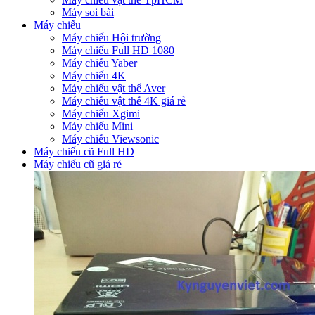
Máy soi bài
Máy chiếu
Máy chiếu Hội trường
Máy chiếu Full HD 1080
Máy chiếu Yaber
Máy chiếu 4K
Máy chiếu vật thể Aver
Máy chiếu vật thể 4K giá rẻ
Máy chiếu Xgimi
Máy chiếu Mini
Máy chiếu Viewsonic
Máy chiếu cũ Full HD
Máy chiếu cũ giá rẻ