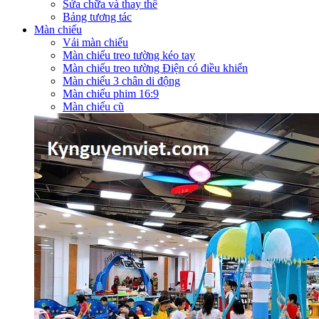
Sửa chữa và thay thế
Bảng tương tác
Màn chiếu
Vải màn chiếu
Màn chiếu treo tường kéo tay
Màn chiếu treo tường Điện có điều khiển
Màn chiếu 3 chân di động
Màn chiếu phim 16:9
Màn chiếu cũ