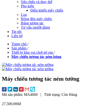
Sửa chữa và thay thế
Phụ kiện
Điều khiển máy chiếu
Loa
Bóng đèn máy chiếu
Bảng tương tác
Tư vấn người dùng
Tin tức
Liên hệ
Trang chủ
/
Sản phẩm
/
Thiết bị khu vui chơi trẻ em
/
Máy chiếu tương tác ném bóng
Máy chiếu tương tác ném tường
Mã sản phẩm:
MA4660
|
Tình trạng:
Còn Hàng
27,500,000đ