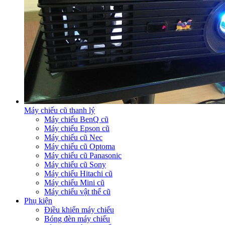
Máy chiếu cũ thanh lý
Máy chiếu BenQ cũ
Máy chiếu Epson cũ
Máy chiếu cũ Nec
Máy chiếu cũ Optoma
Máy chiếu cũ Panasonic
Máy chiếu cũ Sony
Máy chiếu Hitachi cũ
Máy chiếu Mini cũ
Máy chiếu vật thể cũ
Phụ kiện
Điều khiển máy chiếu
Bóng đèn máy chiếu