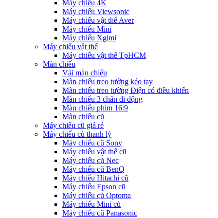
Máy chiếu 4K
Máy chiếu Viewsonic
Máy chiếu vật thể Aver
Máy chiếu Mini
Máy chiếu Xgimi
Máy chiếu vật thể
Máy chiếu vật thể TpHCM
Màn chiếu
Vải màn chiếu
Màn chiếu treo tường kéo tay
Màn chiếu treo tường Điện có điều khiển
Màn chiếu 3 chân di động
Màn chiếu phim 16:9
Màn chiếu cũ
Máy chiếu cũ giá rẻ
Máy chiếu cũ thanh lý
Máy chiếu cũ Sony
Máy chiếu vật thể cũ
Máy chiếu cũ Nec
Máy chiếu cũ BenQ
Máy chiếu Hitachi cũ
Máy chiếu Epson cũ
Máy chiếu cũ Optoma
Máy chiếu Mini cũ
Máy chiếu cũ Panasonic