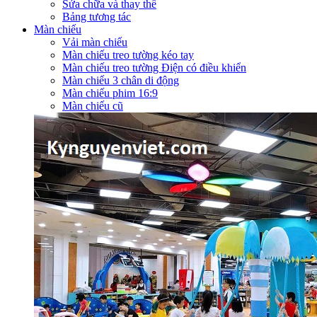
Sửa chữa và thay thế
Bảng tương tác
Màn chiếu
Vải màn chiếu
Màn chiếu treo tường kéo tay
Màn chiếu treo tường Điện có điều khiển
Màn chiếu 3 chân di động
Màn chiếu phim 16:9
Màn chiếu cũ