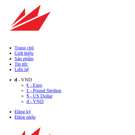
Trang chủ
Giới thiệu
Sản phẩm
Tin tức
Liên hệ
đ
- VND
€ - Euro
£ - Pound Sterling
$ - US Dollar
đ - VND
Đăng ký
Đăng nhập