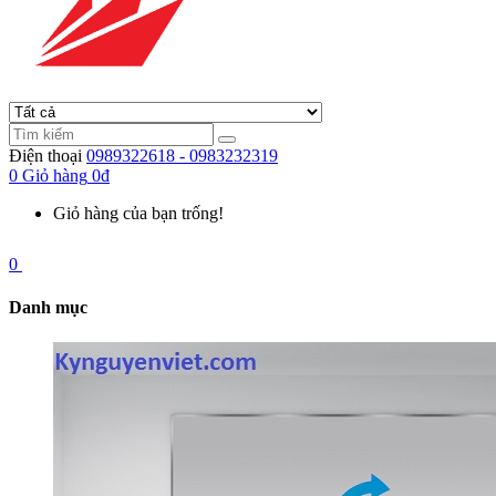
Điện thoại
0989322618 - 0983232319
0
Giỏ hàng
0đ
Giỏ hàng của bạn trống!
0
Danh mục