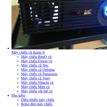
Máy chiếu cũ thanh lý
Máy chiếu BenQ cũ
Máy chiếu Epson cũ
Máy chiếu cũ Nec
Máy chiếu cũ Optoma
Máy chiếu cũ Panasonic
Máy chiếu cũ Sony
Máy chiếu Hitachi cũ
Máy chiếu Mini cũ
Máy chiếu vật thể cũ
Phụ kiện
Điều khiển máy chiếu
Bóng đèn máy chiếu