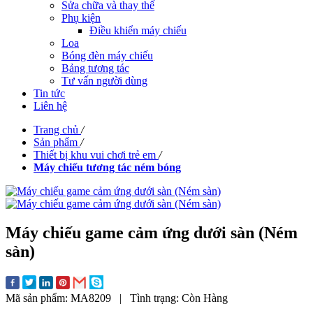
Sửa chữa và thay thế
Phụ kiện
Điều khiển máy chiếu
Loa
Bóng đèn máy chiếu
Bảng tương tác
Tư vấn người dùng
Tin tức
Liên hệ
Trang chủ
/
Sản phẩm
/
Thiết bị khu vui chơi trẻ em
/
Máy chiếu tương tác ném bóng
Máy chiếu game cảm ứng dưới sàn (Ném
sàn)
Mã sản phẩm:
MA8209
|
Tình trạng:
Còn Hàng