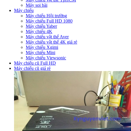
Máy soi bài
Máy chiếu
Máy chiếu Hội trường
Máy chiếu Full HD 1080
Máy chiếu Yaber
Máy chiếu 4K
Máy chiếu vật thể Aver
Máy chiếu vật thể 4K giá rẻ
Máy chiếu Xgimi
Máy chiếu Mini
Máy chiếu Viewsonic
Máy chiếu cũ Full HD
Máy chiếu cũ giá rẻ