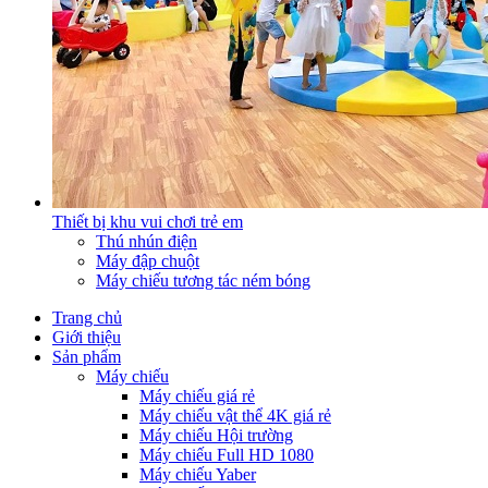
Thiết bị khu vui chơi trẻ em
Thú nhún điện
Máy đập chuột
Máy chiếu tương tác ném bóng
Trang chủ
Giới thiệu
Sản phẩm
Máy chiếu
Máy chiếu giá rẻ
Máy chiếu vật thể 4K giá rẻ
Máy chiếu Hội trường
Máy chiếu Full HD 1080
Máy chiếu Yaber