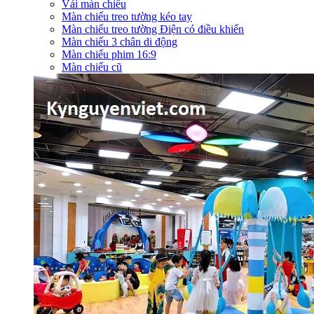
Vải màn chiếu
Màn chiếu treo tường kéo tay
Màn chiếu treo tường Điện có điều khiển
Màn chiếu 3 chân di động
Màn chiếu phim 16:9
Màn chiếu cũ