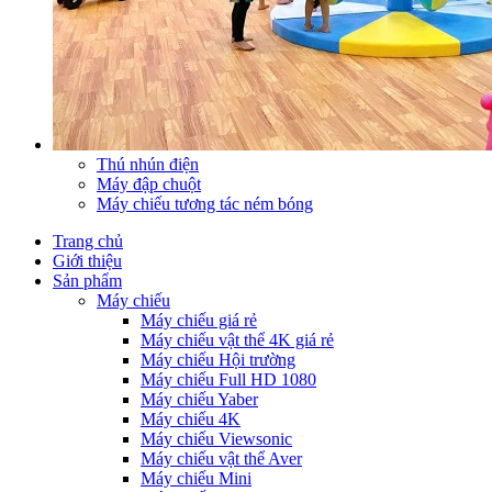
Thú nhún điện
Máy đập chuột
Máy chiếu tương tác ném bóng
Trang chủ
Giới thiệu
Sản phẩm
Máy chiếu
Máy chiếu giá rẻ
Máy chiếu vật thể 4K giá rẻ
Máy chiếu Hội trường
Máy chiếu Full HD 1080
Máy chiếu Yaber
Máy chiếu 4K
Máy chiếu Viewsonic
Máy chiếu vật thể Aver
Máy chiếu Mini