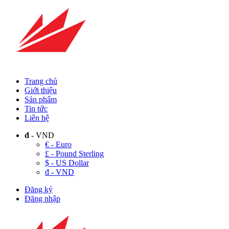
Trang chủ
Giới thiệu
Sản phẩm
Tin tức
Liên hệ
đ
- VND
€ - Euro
£ - Pound Sterling
$ - US Dollar
đ - VND
Đăng ký
Đăng nhập