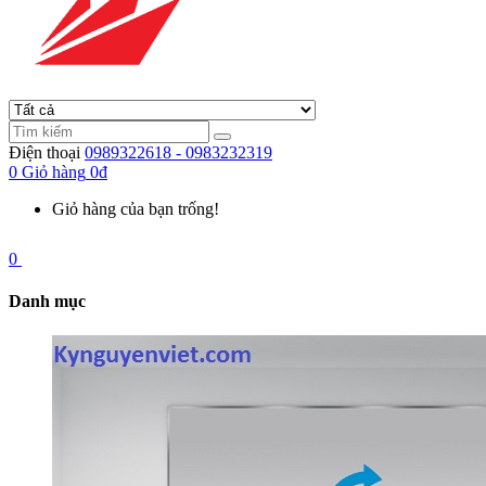
Điện thoại
0989322618 - 0983232319
0
Giỏ hàng
0đ
Giỏ hàng của bạn trống!
0
Danh mục