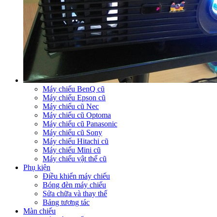
Máy chiếu BenQ cũ
Máy chiếu Epson cũ
Máy chiếu cũ Nec
Máy chiếu cũ Optoma
Máy chiếu cũ Panasonic
Máy chiếu cũ Sony
Máy chiếu Hitachi cũ
Máy chiếu Mini cũ
Máy chiếu vật thể cũ
Phụ kiện
Điều khiển máy chiếu
Bóng đèn máy chiếu
Sửa chữa và thay thế
Bảng tương tác
Màn chiếu