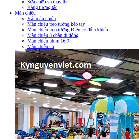
Sửa chữa và thay thế
Bảng tương tác
Màn chiếu
Vải màn chiếu
Màn chiếu treo tường kéo tay
Màn chiếu treo tường Điện có điều khiển
Màn chiếu 3 chân di động
Màn chiếu phim 16:9
Màn chiếu cũ