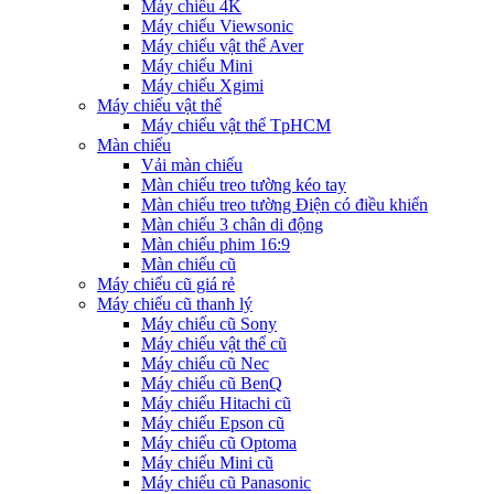
Máy chiếu 4K
Máy chiếu Viewsonic
Máy chiếu vật thể Aver
Máy chiếu Mini
Máy chiếu Xgimi
Máy chiếu vật thể
Máy chiếu vật thể TpHCM
Màn chiếu
Vải màn chiếu
Màn chiếu treo tường kéo tay
Màn chiếu treo tường Điện có điều khiển
Màn chiếu 3 chân di động
Màn chiếu phim 16:9
Màn chiếu cũ
Máy chiếu cũ giá rẻ
Máy chiếu cũ thanh lý
Máy chiếu cũ Sony
Máy chiếu vật thể cũ
Máy chiếu cũ Nec
Máy chiếu cũ BenQ
Máy chiếu Hitachi cũ
Máy chiếu Epson cũ
Máy chiếu cũ Optoma
Máy chiếu Mini cũ
Máy chiếu cũ Panasonic