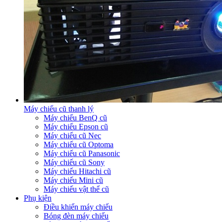
Máy chiếu cũ thanh lý
Máy chiếu BenQ cũ
Máy chiếu Epson cũ
Máy chiếu cũ Nec
Máy chiếu cũ Optoma
Máy chiếu cũ Panasonic
Máy chiếu cũ Sony
Máy chiếu Hitachi cũ
Máy chiếu Mini cũ
Máy chiếu vật thể cũ
Phụ kiện
Điều khiển máy chiếu
Bóng đèn máy chiếu