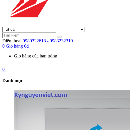
Điện thoại
0989322618 - 0983232319
0
Giỏ hàng
0đ
Giỏ hàng của bạn trống!
0
Danh mục