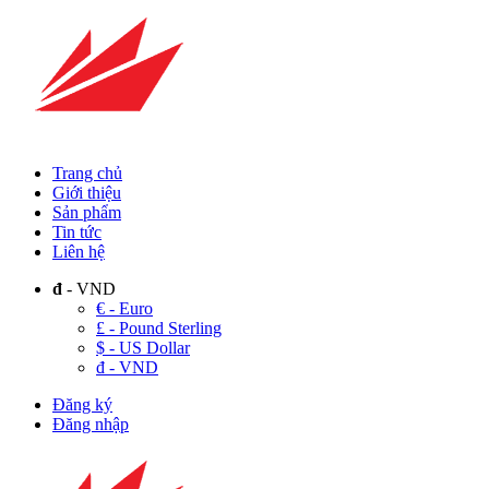
Trang chủ
Giới thiệu
Sản phẩm
Tin tức
Liên hệ
đ
- VND
€ - Euro
£ - Pound Sterling
$ - US Dollar
đ - VND
Đăng ký
Đăng nhập