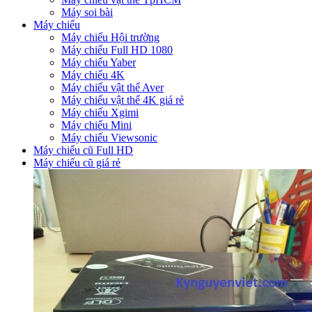
Máy soi bài
Máy chiếu
Máy chiếu Hội trường
Máy chiếu Full HD 1080
Máy chiếu Yaber
Máy chiếu 4K
Máy chiếu vật thể Aver
Máy chiếu vật thể 4K giá rẻ
Máy chiếu Xgimi
Máy chiếu Mini
Máy chiếu Viewsonic
Máy chiếu cũ Full HD
Máy chiếu cũ giá rẻ