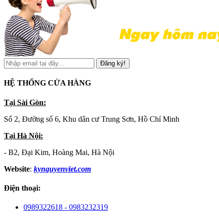
Đăng ký!
HỆ THỐNG CỬA HÀNG
Tại Sài Gòn:
Số 2, Đường số 6, Khu dân cư Trung Sơn, Hồ Chí Minh
Tại Hà Nội:
- B2, Đại Kim, Hoàng Mai, Hà Nội
Website
:
kynguyenviet.com
Điện thoại:
0989322618 - 0983232319