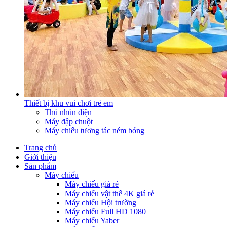
Thiết bị khu vui chơi trẻ em
Thú nhún điện
Máy đập chuột
Máy chiếu tương tác ném bóng
Trang chủ
Giới thiệu
Sản phẩm
Máy chiếu
Máy chiếu giá rẻ
Máy chiếu vật thể 4K giá rẻ
Máy chiếu Hội trường
Máy chiếu Full HD 1080
Máy chiếu Yaber