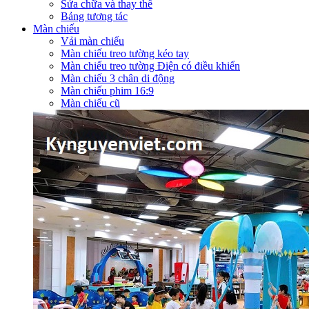
Sửa chữa và thay thế
Bảng tương tác
Màn chiếu
Vải màn chiếu
Màn chiếu treo tường kéo tay
Màn chiếu treo tường Điện có điều khiển
Màn chiếu 3 chân di động
Màn chiếu phim 16:9
Màn chiếu cũ