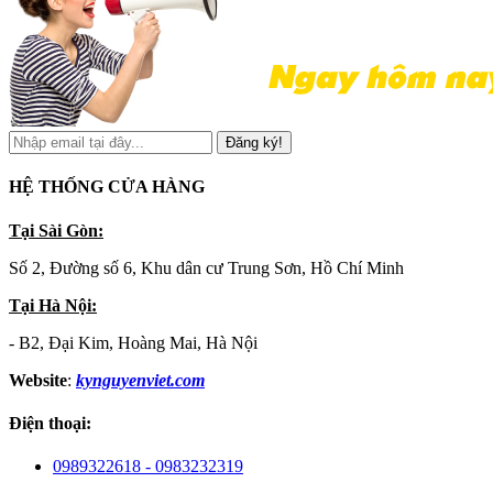
Đăng ký!
HỆ THỐNG CỬA HÀNG
Tại Sài Gòn:
Số 2, Đường số 6, Khu dân cư Trung Sơn, Hồ Chí Minh
Tại Hà Nội:
- B2, Đại Kim, Hoàng Mai, Hà Nội
Website
:
kynguyenviet.com
Điện thoại:
0989322618 - 0983232319