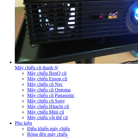
Máy chiếu cũ thanh lý
Máy chiếu BenQ cũ
Máy chiếu Epson cũ
Máy chiếu cũ Nec
Máy chiếu cũ Optoma
Máy chiếu cũ Panasonic
Máy chiếu cũ Sony
Máy chiếu Hitachi cũ
Máy chiếu Mini cũ
Máy chiếu vật thể cũ
Phụ kiện
Điều khiển máy chiếu
Bóng đèn máy chiếu