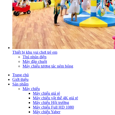
Thiết bị khu vui chơi trẻ em
Thú nhún điện
Máy đập chuột
Máy chiếu tương tác ném bóng
Trang chủ
Giới thiệu
Sản phẩm
Máy chiếu
Máy chiếu giá rẻ
Máy chiếu vật thể 4K giá rẻ
Máy chiếu Hội trường
Máy chiếu Full HD 1080
Máy chiếu Yaber