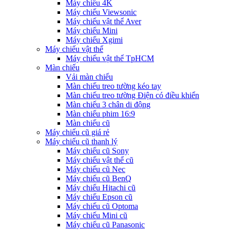
Máy chiếu 4K
Máy chiếu Viewsonic
Máy chiếu vật thể Aver
Máy chiếu Mini
Máy chiếu Xgimi
Máy chiếu vật thể
Máy chiếu vật thể TpHCM
Màn chiếu
Vải màn chiếu
Màn chiếu treo tường kéo tay
Màn chiếu treo tường Điện có điều khiển
Màn chiếu 3 chân di động
Màn chiếu phim 16:9
Màn chiếu cũ
Máy chiếu cũ giá rẻ
Máy chiếu cũ thanh lý
Máy chiếu cũ Sony
Máy chiếu vật thể cũ
Máy chiếu cũ Nec
Máy chiếu cũ BenQ
Máy chiếu Hitachi cũ
Máy chiếu Epson cũ
Máy chiếu cũ Optoma
Máy chiếu Mini cũ
Máy chiếu cũ Panasonic