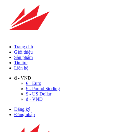
Trang chủ
Giới thiệu
Sản phẩm
Tin tức
Liên hệ
đ
- VND
€ - Euro
£ - Pound Sterling
$ - US Dollar
đ - VND
Đăng ký
Đăng nhập