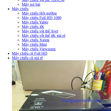
Máy soi bài
Máy chiếu
Máy chiếu Hội trường
Máy chiếu Full HD 1080
Máy chiếu Yaber
Máy chiếu 4K
Máy chiếu vật thể Aver
Máy chiếu vật thể 4K giá rẻ
Máy chiếu Xgimi
Máy chiếu Mini
Máy chiếu Viewsonic
Máy chiếu cũ Full HD
Máy chiếu cũ giá rẻ