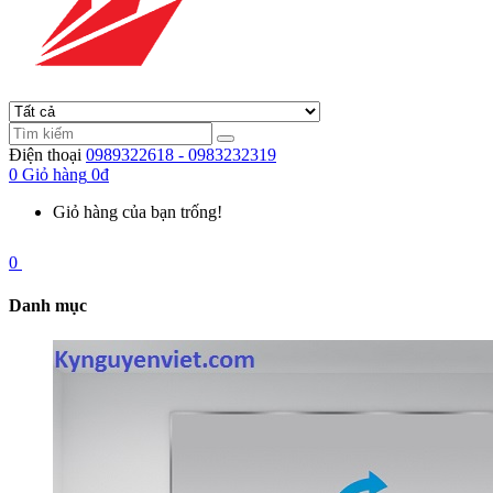
Điện thoại
0989322618 - 0983232319
0
Giỏ hàng
0đ
Giỏ hàng của bạn trống!
0
Danh mục