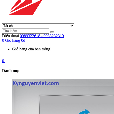
Điện thoại
0989322618 - 0983232319
0
Giỏ hàng
0đ
Giỏ hàng của bạn trống!
0
Danh mục