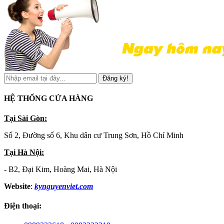
Đăng ký!
HỆ THỐNG CỬA HÀNG
Tại Sài Gòn:
Số 2, Đường số 6, Khu dân cư Trung Sơn, Hồ Chí Minh
Tại Hà Nội:
- B2, Đại Kim, Hoàng Mai, Hà Nội
Website
:
kynguyenviet.com
Điện thoại: