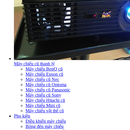
Máy chiếu cũ thanh lý
Máy chiếu BenQ cũ
Máy chiếu Epson cũ
Máy chiếu cũ Nec
Máy chiếu cũ Optoma
Máy chiếu cũ Panasonic
Máy chiếu cũ Sony
Máy chiếu Hitachi cũ
Máy chiếu Mini cũ
Máy chiếu vật thể cũ
Phụ kiện
Điều khiển máy chiếu
Bóng đèn máy chiếu