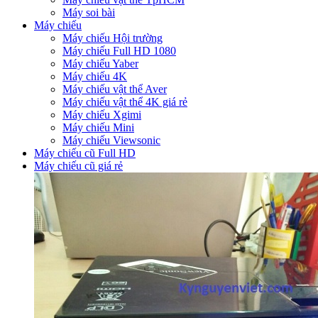
Máy soi bài
Máy chiếu
Máy chiếu Hội trường
Máy chiếu Full HD 1080
Máy chiếu Yaber
Máy chiếu 4K
Máy chiếu vật thể Aver
Máy chiếu vật thể 4K giá rẻ
Máy chiếu Xgimi
Máy chiếu Mini
Máy chiếu Viewsonic
Máy chiếu cũ Full HD
Máy chiếu cũ giá rẻ