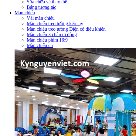
Sửa chữa và thay thế
Bảng tương tác
Màn chiếu
Vải màn chiếu
Màn chiếu treo tường kéo tay
Màn chiếu treo tường Điện có điều khiển
Màn chiếu 3 chân di động
Màn chiếu phim 16:9
Màn chiếu cũ