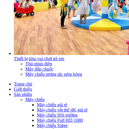
Thiết bị khu vui chơi trẻ em
Thú nhún điện
Máy đập chuột
Máy chiếu tương tác ném bóng
Trang chủ
Giới thiệu
Sản phẩm
Máy chiếu
Máy chiếu giá rẻ
Máy chiếu vật thể 4K giá rẻ
Máy chiếu Hội trường
Máy chiếu Full HD 1080
Máy chiếu Yaber