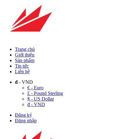
Trang chủ
Giới thiệu
Sản phẩm
Tin tức
Liên hệ
đ
- VND
€ - Euro
£ - Pound Sterling
$ - US Dollar
đ - VND
Đăng ký
Đăng nhập