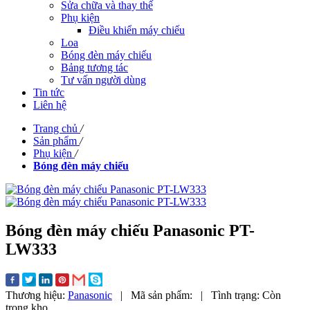
Sửa chữa và thay thế
Phụ kiện
Điều khiển máy chiếu
Loa
Bóng đèn máy chiếu
Bảng tương tác
Tư vấn người dùng
Tin tức
Liên hệ
Trang chủ
/
Sản phẩm
/
Phụ kiện
/
Bóng đèn máy chiếu
Bóng đèn máy chiếu Panasonic PT-
LW333
Thương hiệu:
Panasonic
|
Mã sản phẩm:
|
Tình trạng:
Còn
trong kho