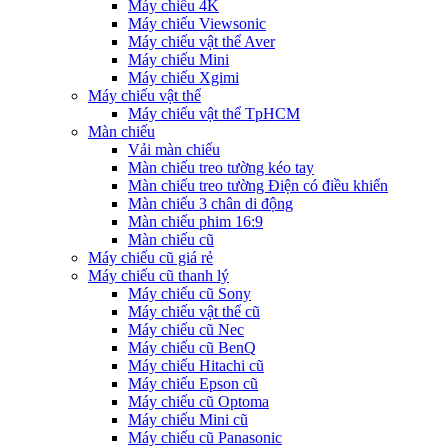
Máy chiếu 4K
Máy chiếu Viewsonic
Máy chiếu vật thể Aver
Máy chiếu Mini
Máy chiếu Xgimi
Máy chiếu vật thể
Máy chiếu vật thể TpHCM
Màn chiếu
Vải màn chiếu
Màn chiếu treo tường kéo tay
Màn chiếu treo tường Điện có điều khiển
Màn chiếu 3 chân di động
Màn chiếu phim 16:9
Màn chiếu cũ
Máy chiếu cũ giá rẻ
Máy chiếu cũ thanh lý
Máy chiếu cũ Sony
Máy chiếu vật thể cũ
Máy chiếu cũ Nec
Máy chiếu cũ BenQ
Máy chiếu Hitachi cũ
Máy chiếu Epson cũ
Máy chiếu cũ Optoma
Máy chiếu Mini cũ
Máy chiếu cũ Panasonic