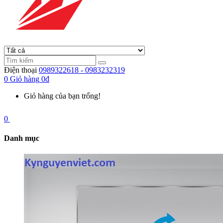
Điện thoại
0989322618 - 0983232319
0
Giỏ hàng
0đ
Giỏ hàng của bạn trống!
0
Danh mục