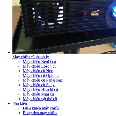
Máy chiếu cũ thanh lý
Máy chiếu BenQ cũ
Máy chiếu Epson cũ
Máy chiếu cũ Nec
Máy chiếu cũ Optoma
Máy chiếu cũ Panasonic
Máy chiếu cũ Sony
Máy chiếu Hitachi cũ
Máy chiếu Mini cũ
Máy chiếu vật thể cũ
Phụ kiện
Điều khiển máy chiếu
Bóng đèn máy chiếu