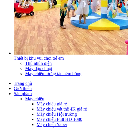
Thiết bị khu vui chơi trẻ em
Thú nhún điện
Máy đập chuột
Máy chiếu tương tác ném bóng
Trang chủ
Giới thiệu
Sản phẩm
Máy chiếu
Máy chiếu giá rẻ
Máy chiếu vật thể 4K giá rẻ
Máy chiếu Hội trường
Máy chiếu Full HD 1080
Máy chiếu Yaber