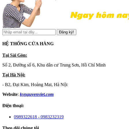
Đăng ký!
HỆ THỐNG CỬA HÀNG
Tại Sài Gòn:
Số 2, Đường số 6, Khu dân cư Trung Sơn, Hồ Chí Minh
Tại Hà Nội:
- B2, Đại Kim, Hoàng Mai, Hà Nội
Website
:
kynguyenviet.com
Điện thoại:
0989322618 - 0983232319
Theo dõi chúng tôi