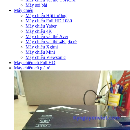
Máy soi bài
Máy chiếu
Máy chiếu Hội trường
Máy chiếu Full HD 1080
Máy chiếu Yaber
Máy chiếu 4K
Máy chiếu vật thể Aver
Máy chiếu vật thể 4K giá rẻ
Máy chiếu Xgimi
Máy chiếu Mini
Máy chiếu Viewsonic
Máy chiếu cũ Full HD
Máy chiếu cũ giá rẻ