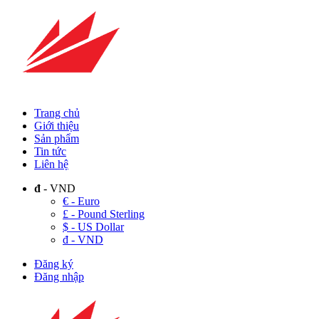
Trang chủ
Giới thiệu
Sản phẩm
Tin tức
Liên hệ
đ
- VND
€ - Euro
£ - Pound Sterling
$ - US Dollar
đ - VND
Đăng ký
Đăng nhập