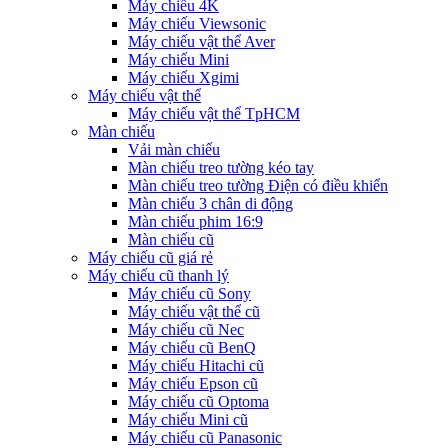
Máy chiếu 4K
Máy chiếu Viewsonic
Máy chiếu vật thể Aver
Máy chiếu Mini
Máy chiếu Xgimi
Máy chiếu vật thể
Máy chiếu vật thể TpHCM
Màn chiếu
Vải màn chiếu
Màn chiếu treo tường kéo tay
Màn chiếu treo tường Điện có điều khiển
Màn chiếu 3 chân di động
Màn chiếu phim 16:9
Màn chiếu cũ
Máy chiếu cũ giá rẻ
Máy chiếu cũ thanh lý
Máy chiếu cũ Sony
Máy chiếu vật thể cũ
Máy chiếu cũ Nec
Máy chiếu cũ BenQ
Máy chiếu Hitachi cũ
Máy chiếu Epson cũ
Máy chiếu cũ Optoma
Máy chiếu Mini cũ
Máy chiếu cũ Panasonic