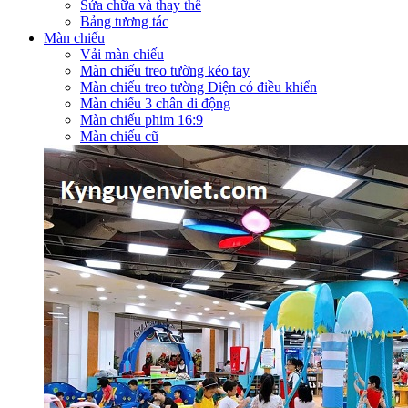
Sửa chữa và thay thế
Bảng tương tác
Màn chiếu
Vải màn chiếu
Màn chiếu treo tường kéo tay
Màn chiếu treo tường Điện có điều khiển
Màn chiếu 3 chân di động
Màn chiếu phim 16:9
Màn chiếu cũ